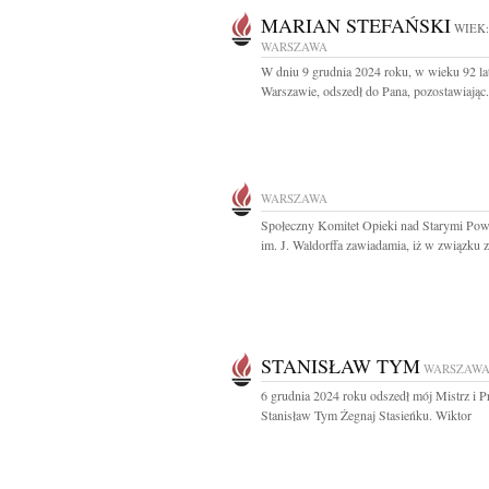
MARIAN STEFAŃSKI
WIEK:
WARSZAWA
W dniu 9 grudnia 2024 roku, w wieku 92 la
Warszawie, odszedł do Pana, pozostawiając.
WARSZAWA
Społeczny Komitet Opieki nad Starymi Po
im. J. Waldorffa zawiadamia, iż w związku z 
STANISŁAW TYM
WARSZAW
6 grudnia 2024 roku odszedł mój Mistrz i Pr
Stanisław Tym Żegnaj Stasieńku. Wiktor