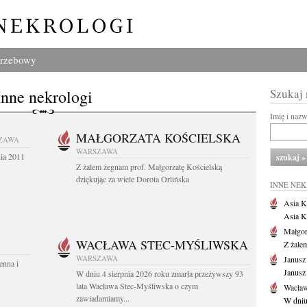
grzebowy
Inne nekrologi
Szukaj
Imię i naz
MAŁGORZATA KOŚCIELSKA
ZAWA
WARSZAWA
nia 2011
Z żalem żegnam prof. Małgorzatę Kościelską
dziękując za wiele Dorota Orlińska
INNE NE
Asia K
Asia K
Małgor
WACŁAWA STEC-MYŚLIWSKA
Z żale
WARSZAWA
Janusz
enna i
Janusz
W dniu 4 sierpnia 2026 roku zmarła przeżywszy 93
lata Wacława Stec-Myśliwska o czym
Wacław
zawiadamiamy...
W dniu