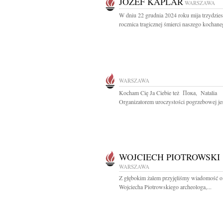
JÓZEF KAPLAR
WARSZAWA
W dniu 22 grudnia 2024 roku mija trzydziest
rocznica tragicznej śmierci naszego kochaneg
WARSZAWA
Kocham Cię Ja Ciebie też Пока, Natalia
Organizatorem uroczystości pogrzebowej je
WOJCIECH PIOTROWSKI
WARSZAWA
Z głębokim żalem przyjęliśmy wiadomość o
Wojciecha Piotrowskiego archeologa,...