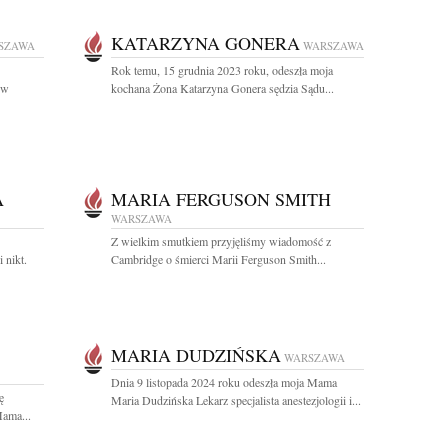
KATARZYNA GONERA
SZAWA
WARSZAWA
Rok temu, 15 grudnia 2023 roku, odeszła moja
 w
kochana Żona Katarzyna Gonera sędzia Sądu...
A
MARIA FERGUSON SMITH
WARSZAWA
Z wielkim smutkiem przyjęliśmy wiadomość z
 nikt.
Cambridge o śmierci Marii Ferguson Smith...
MARIA DUDZIŃSKA
WARSZAWA
Dnia 9 listopada 2024 roku odeszła moja Mama
ę
Maria Dudzińska Lekarz specjalista anestezjologii i...
ama...