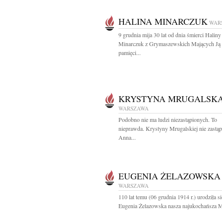
HALINA MINARCZUK
WAR
9 grudnia mija 30 lat od dnia śmierci Haliny
Minarczuk z Grymaszewskich Mających Ją
pamięci...
KRYSTYNA MRUGALSK
WARSZAWA
Podobno nie ma ludzi niezastąpionych. To
nieprawda. Krystyny Mrugalskiej nie zastąpi
Anna...
EUGENIA ŻELAZOWSKA
WARSZAWA
110 lat temu (06 grudnia 1914 r.) urodziła si
Eugenia Żelazowska nasza najukochańsza M