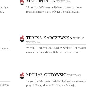
MARCIN PUCK
WARSZAWA
a piąta
22 grudnia 2024 roku, mija bardzo bolesna, druga
o...
rocznica śmierci mego jedynego Syna Marcina...
TERESA KARCZEWSKA
WIEK: 83
WARSZAWA
W dniu 10 grudnia 2024 roku w wieku 83 lat odeszła
st Dom...
nasza ukochana Mama, Babcia i Siostra Teresa...
MICHAŁ GUTOWSKI
WARSZAWA
17 grudnia 2021 roku został bestialsko zamordowany
 śmierci
przy ul. Bydgoskiej w Skolimowie Michał...