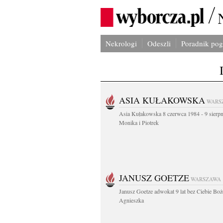
Nekrologi
Odeszli
Poradnik po
ASIA KUŁAKOWSKA
WARS
Asia Kułakowska 8 czerwca 1984 - 9 sierp
Monika i Piotrek
JANUSZ GOETZE
WARSZAWA
Janusz Goetze adwokat 9 lat bez Ciebie Boż
Agnieszka