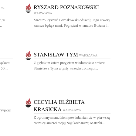
RYSZARD POZNAKOWSKI
 92
WARSZAWA
t, w
Maestro Ryszard Poznakowski odszedł. Jego utwory
..
zawsze będą z nami. Pogrążeni w smutku Bożena i...
STANISŁAW TYM
WARSZAWA
wązkami
Z głębokim żalem przyjęłam wiadomość o śmierci
50....
Stanisława Tyma artysty wszechstronnego,...
CECYLIA ELŻBIETA
A
KRASICKA
zyjaciel
WARSZAWA
Z ogromnym smutkiem powiadamiam że w pierwszą
rocznicę śmierci mojej Najukochańszej Mateńki...