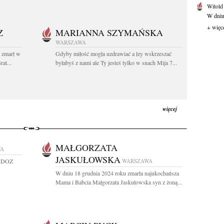
Witold
W dniu 
+ więc
Z
MARIANNA SZYMAŃSKA
WARSZAWA
t zmarł w
Gdyby miłość mogła uzdrawiać a łzy wskrzeszać
at...
byłabyś z nami ale Ty jesteś tylko w snach Mija 7...
więcej
MAŁGORZATA
WA
JASKUŁOWSKA
 z DOZ
WARSZAWA
W dniu 18 grudnia 2024 roku zmarła najukochańsza
Mama i Babcia Małgorzata Jaskułowska syn z żoną...