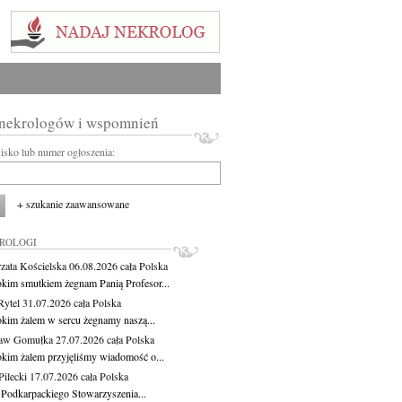
 nekrologów i wspomnień
wisko lub numer ogłoszenia:
+ szukanie zaawansowane
KROLOGI
zata Kościelska
06.08.2026
cała Polska
okim smutkiem żegnam Panią Profesor...
Rytel
31.07.2026
cała Polska
okim żalem w sercu żegnamy naszą...
ław Gomułka
27.07.2026
cała Polska
okim żalem przyjęliśmy wiadomość o...
ilecki
17.07.2026
cała Polska
 Podkarpackiego Stowarzyszenia...