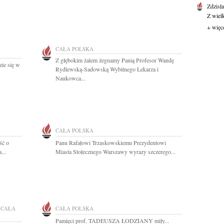
Zdzisł
Z wiel
+ więc
CAŁA POLSKA
Z głębokim żalem żegnamy Panią Profesor Wandę
zie się w
Rydlewską-Sadowską Wybitnego Lekarza i
Naukowca...
CAŁA POLSKA
ść o
Panu Rafałowi Trzaskowskiemu Prezydentowi
...
Miasta Stołecznego Warszawy wyrazy szczerego...
CAŁA
CAŁA POLSKA
Pamięci prof. TADEUSZA ŁODZIANY miły...