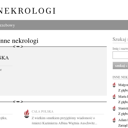
grzebowy
Inne nekrologi
Szukaj
Imię i naz
SKA
or
INNE NE
Małgor
Z głęb
Marta 
Z głęb
Stanis
CAŁA POLSKA
Z głęb
jtku,
Z wielkim smutkiem przyjęliśmy wiadomość o
Adam P
śmierci Kazimierza Albina Więźnia Auschwitz...
Zarząd