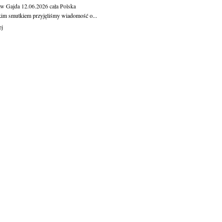
aw Gajda
12.06.2026
cała Polska
kim smutkiem przyjęliśmy wiadomość o...
ej