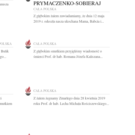
PRYMACZENKO-SOBIERAJ
anusza
CAŁA POLSKA
Z głębokim żalem zawiadamiamy, że dnia 12 maja
2019 r. odeszła nasza ukochana Mama, Babcia i...
POLSKA
CAŁA POLSKA
 Bulik
Z głębokim smutkiem przyjęliśmy wiadomość o
go...
śmierci Prof. dr hab. Romana Józefa Kaliszana...
CAŁA POLSKA
ci
Z żalem żegnamy Zmarłego dnia 28 kwietnia 2019
smutkiem
roku Prof. dr hab. Lecha Michała Rościszewskiego...