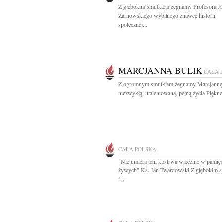
Z głębokim smutkiem żegnamy Profesora J
Żarnowskiego wybitnego znawcę historii
społecznej...
MARCJANNA BULIK
CAŁA 
Z ogromnym smutkiem żegnamy Marcjannę
niezwykłą, utalentowaną, pełną życia Piękne
CAŁA POLSKA
"Nie umiera ten, kto trwa wiecznie w pamię
żywych" Ks. Jan Twardowski Z głębokim 
i...