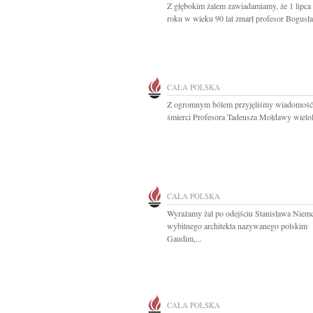
Z głębokim żalem zawiadamiamy, że 1 lipca
roku w wieku 90 lat zmarł profesor Bogusła
CAŁA POLSKA
Z ogromnym bólem przyjęliśmy wiadomość
śmierci Profesora Tadeusza Mołdawy wielole
CAŁA POLSKA
Wyrażamy żal po odejściu Stanisława Niem
wybitnego architekta nazywanego polskim
Gaudim,...
CAŁA POLSKA