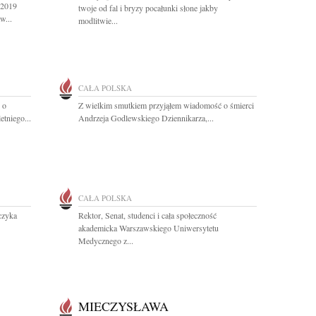
 2019
twoje od fal i bryzy pocałunki słone jakby
w...
modlitwie...
CAŁA POLSKA
 o
Z wielkim smutkiem przyjąłem wiadomość o śmierci
tniego...
Andrzeja Godlewskiego Dziennikarza,...
CAŁA POLSKA
czyka
Rektor, Senat, studenci i cała społeczność
akademicka Warszawskiego Uniwersytetu
Medycznego z...
MIECZYSŁAWA