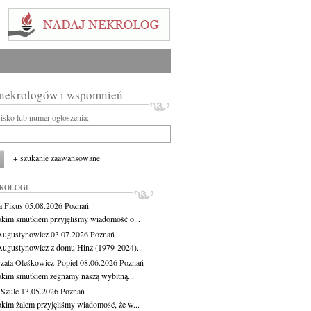
 nekrologów i wspomnień
wisko lub numer ogłoszenia:
+ szukanie zaawansowane
KROLOGI
a Fikus
05.08.2026
Poznań
okim smutkiem przyjęliśmy wiadomość o...
Augustynowicz
03.07.2026
Poznań
Augustynowicz z domu Hinz (1979-2024)...
zata Oleśkowicz-Popiel
08.06.2026
Poznań
okim smutkiem żegnamy naszą wybitną...
 Szulc
13.05.2026
Poznań
okim żalem przyjęliśmy wiadomość, że w...