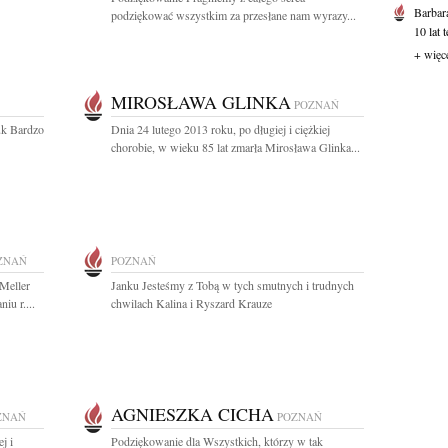
Barbar
podziękować wszystkim za przesłane nam wyrazy...
10 lat 
+ więc
MIROSŁAWA GLINKA
POZNAŃ
uk Bardzo
Dnia 24 lutego 2013 roku, po długiej i ciężkiej
chorobie, w wieku 85 lat zmarła Mirosława Glinka...
ZNAŃ
POZNAŃ
 Meller
Janku Jesteśmy z Tobą w tych smutnych i trudnych
u r....
chwilach Kalina i Ryszard Krauze
AGNIESZKA CICHA
ZNAŃ
POZNAŃ
j i
Podziękowanie dla Wszystkich, którzy w tak