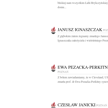
bliskiej nam wszystkim Lidii Brykczyńskiej
domu...
JANUSZ IGNASZCZAK
PO
Z głębokim żalem żegnamy zmarłego Janus
Ignaszczaka założyciela i wieloletniego Preze
EWA PEZACKA-PERKIT
POZNAŃ
Z bólem zawiadamiamy, że w Cleveland, 
zmarła prof. dr Ewa Pezacka-Perkitny synow
CZESŁAW JANICKI
POZNAŃ