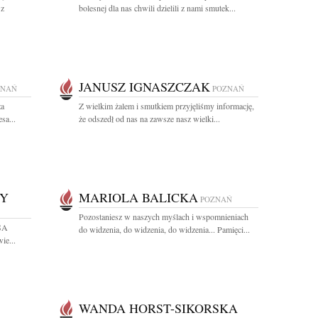
 z
bolesnej dla nas chwili dzielili z nami smutek...
JANUSZ IGNASZCZAK
ZNAŃ
POZNAŃ
za
Z wielkim żalem i smutkiem przyjęliśmy informację,
sa...
że odszedł od nas na zawsze nasz wielki...
NY
MARIOLA BALICKA
POZNAŃ
Pozostaniesz w naszych myślach i wspomnieniach
USA
do widzenia, do widzenia, do widzenia... Pamięci...
ie...
WANDA HORST-SIKORSKA