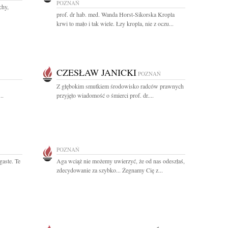
POZNAŃ
chy,
prof. dr hab. med. Wanda Horst-Sikorska Kropla
krwi to mało i tak wiele. Łzy kropla, nie z oczu...
CZESŁAW JANICKI
POZNAŃ
Z głębokim smutkiem środowisko radców prawnych
..
przyjęło wiadomość o śmierci prof. dr....
POZNAŃ
gaste. Te
Aga wciąż nie możemy uwierzyć, że od nas odeszłaś,
zdecydowanie za szybko... Żegnamy Cię z...