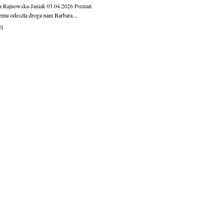
a Rajnowska-Janiak
03.04.2026
Poznań
temu odeszła droga nam Barbara...
ej