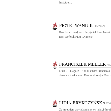
Instytutu...
PIOTR IWANIUK
POZNAŃ
Rok temu zmarł nasz Przyjaciel Piotr Iwani
nam Go brak Piotr i Annette
FRANCISZEK MELLER
PO
Dnia 21 lutego 2013 roku zmarł Franciszek
absolwent Akademii Ekonomicznej w Poznani
LIDIA BRYKCZYŃSKA
PO
Ze smutkiem zawiadamiamy o śmierci drogie