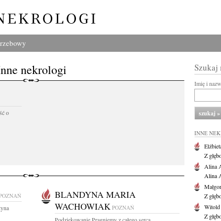
grzebowy
Inne nekrologi
Szukaj
Imię i naz
ść o
INNE NE
Elżbiet
Z głęb
Alina 
Alina 
Małgor
BLANDYNA MARIA
POZNAŃ
Z głęb
WACHOWIAK
Witold
tyna
POZNAŃ
Z głęb
Podziękowanie Pragniemy z całego serca