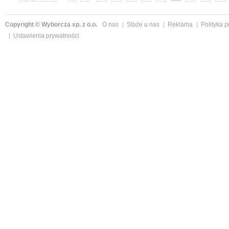
»
Copyright © Wyborcza sp. z o.o.
O nas
Staże u nas
Reklama
Polityka 
Ustawienia prywatności