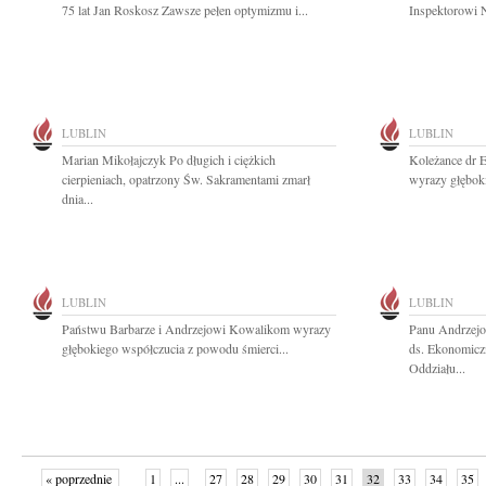
75 lat Jan Roskosz Zawsze pełen optymizmu i...
Inspektorowi 
LUBLIN
LUBLIN
Marian Mikołajczyk Po długich i ciężkich
Koleżance dr E
cierpieniach, opatrzony Św. Sakramentami zmarł
wyrazy głębok
dnia...
LUBLIN
LUBLIN
Państwu Barbarze i Andrzejowi Kowalikom wyrazy
Panu Andrzejo
głębokiego współczucia z powodu śmierci...
ds. Ekonomicz
Oddziału...
« poprzednie
1
...
27
28
29
30
31
32
33
34
35