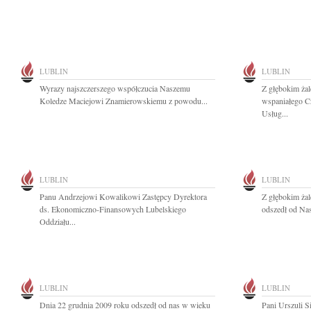
LUBLIN
LUBLIN
Wyrazy najszczerszego współczucia Naszemu
Z głębokim ża
Koledze Maciejowi Znamierowskiemu z powodu...
wspaniałego C
Usług...
LUBLIN
LUBLIN
Panu Andrzejowi Kowalikowi Zastępcy Dyrektora
Z głębokim ża
ds. Ekonomiczno-Finansowych Lubelskiego
odszedł od Nas
Oddziału...
LUBLIN
LUBLIN
Dnia 22 grudnia 2009 roku odszedł od nas w wieku
Pani Urszuli 