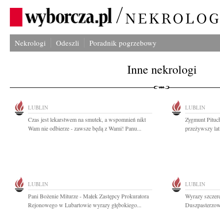
Nekrologi
Odeszli
Poradnik pogrzebowy
Inne nekrologi
LUBLIN
LUBLIN
Czas jest lekarstwem na smutek, a wspomnień nikt
Zygmunt Pituch
Wam nie odbierze - zawsze będą z Wami! Panu...
przeżywszy lat
LUBLIN
LUBLIN
Pani Bożenie Miturze - Małek Zastępcy Prokuratora
Wyrazy szczere
Rejonowego w Lubartowie wyrazy głębokiego...
Duszpasterzowi