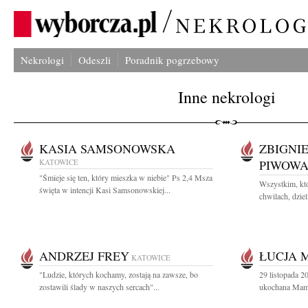
Nekrologi
Odeszli
Poradnik pogrzebowy
Inne nekrologi
KASIA SAMSONOWSKA
ZBIGNI
KATOWICE
PIWOW
"Śmieje się ten, który mieszka w niebie" Ps 2,4 Msza
Wszystkim, któ
święta w intencji Kasi Samsonowskiej...
chwilach, dzieli
ANDRZEJ FREY
ŁUCJA 
KATOWICE
"Ludzie, których kochamy, zostają na zawsze, bo
29 listopada 2
zostawili ślady w naszych sercach"...
ukochana Mama