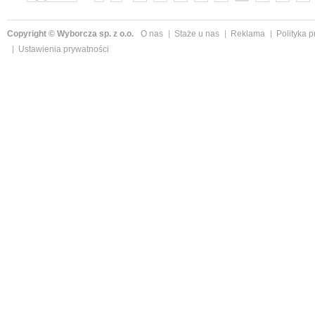
»
Copyright © Wyborcza sp. z o.o.
O nas
Staże u nas
Reklama
Polityka 
Ustawienia prywatności