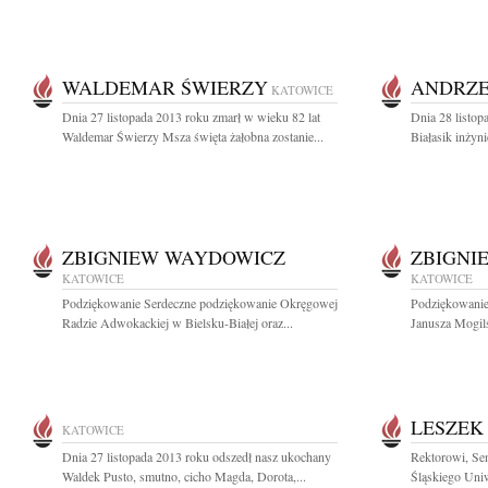
WALDEMAR ŚWIERZY
ANDRZE
KATOWICE
Dnia 27 listopada 2013 roku zmarł w wieku 82 lat
Dnia 28 listop
Waldemar Świerzy Msza święta żałobna zostanie...
Białasik inżyni
ZBIGNIEW WAYDOWICZ
ZBIGNI
KATOWICE
KATOWICE
Podziękowanie Serdeczne podziękowanie Okręgowej
Podziękowanie
Radzie Adwokackiej w Bielsku-Białej oraz...
Janusza Mogils
LESZEK
KATOWICE
Dnia 27 listopada 2013 roku odszedł nasz ukochany
Rektorowi, Sen
Waldek Pusto, smutno, cicho Magda, Dorota,...
Śląskiego Uni