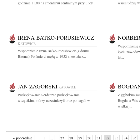
godzinie 11.00 na cmentarzu centralnym przy ulicy...
wzięli udział 
IRENA BATKO-PORUSIEWICZ
NORBER
KATOWICE
Wspomnienie 
Wspomnienie Irena Batko-Porusiewicz (z domu
życiu zawodowy
Biernat) Po śmierci mężą w 1952 r. została z...
lat...
JAN ZAGÓRSKI
BOGDAN
KATOWICE
Podziękowanie Serdeczne podziękowania
Z głębokim ża
wszystkim, którzy uczestniczyli oraz pomagali w...
Bogdana Wis wi
wielkiej...
« poprzednie
1
...
27
28
29
30
31
32
33
34
35