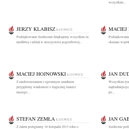
wszystkim...
JERZY KLABISZ
MACIEJ
KATOWICE
Podziękowanie Serdecznie dziękujemy wszystkim za
Podziękowanie
modlitwę i udział w uroczystości pogrzebowej...
okazane współc
MACIEJ HOJNOWSKI
JAN DU
KATOWICE
Z niedowierzaniem i ogromnym smutkiem
Wszystkim tym,
przyjęliśmy wiadomość o tragicznej śmierci
najtrudniejszy
naszego...
po...
STEFAN ZEMŁA
JAN GA
KATOWICE
Z żalem pożegnamy 16 listopada 2013 roku o
Serdeczne pod