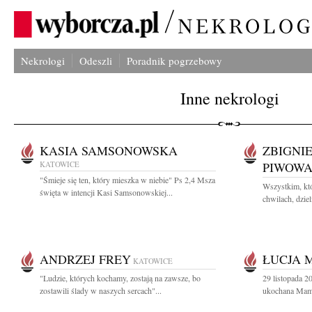
Nekrologi
Odeszli
Poradnik pogrzebowy
Inne nekrologi
KASIA SAMSONOWSKA
ZBIGNI
KATOWICE
PIWOW
"Śmieje się ten, który mieszka w niebie" Ps 2,4 Msza
Wszystkim, któ
święta w intencji Kasi Samsonowskiej...
chwilach, dzieli
ANDRZEJ FREY
ŁUCJA 
KATOWICE
"Ludzie, których kochamy, zostają na zawsze, bo
29 listopada 2
zostawili ślady w naszych sercach"...
ukochana Mama