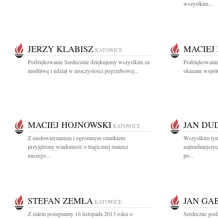
wszystkim...
JERZY KLABISZ
MACIEJ
KATOWICE
Podziękowanie Serdecznie dziękujemy wszystkim za
Podziękowanie
modlitwę i udział w uroczystości pogrzebowej...
okazane współc
MACIEJ HOJNOWSKI
JAN DU
KATOWICE
Z niedowierzaniem i ogromnym smutkiem
Wszystkim tym,
przyjęliśmy wiadomość o tragicznej śmierci
najtrudniejszy
naszego...
po...
STEFAN ZEMŁA
JAN GA
KATOWICE
Z żalem pożegnamy 16 listopada 2013 roku o
Serdeczne pod