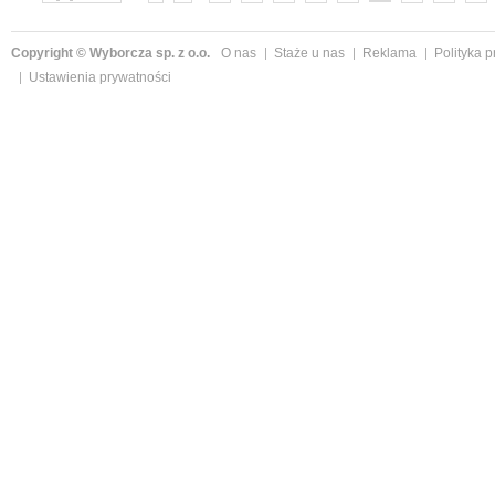
»
Copyright © Wyborcza sp. z o.o.
O nas
Staże u nas
Reklama
Polityka 
Ustawienia prywatności