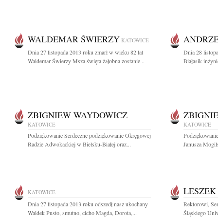
WALDEMAR ŚWIERZY
ANDRZE
KATOWICE
Dnia 27 listopada 2013 roku zmarł w wieku 82 lat
Dnia 28 listop
Waldemar Świerzy Msza święta żałobna zostanie...
Białasik inżyni
ZBIGNIEW WAYDOWICZ
ZBIGNI
KATOWICE
KATOWICE
Podziękowanie Serdeczne podziękowanie Okręgowej
Podziękowanie
Radzie Adwokackiej w Bielsku-Białej oraz...
Janusza Mogils
LESZEK
KATOWICE
Dnia 27 listopada 2013 roku odszedł nasz ukochany
Rektorowi, Sen
Waldek Pusto, smutno, cicho Magda, Dorota,...
Śląskiego Uni