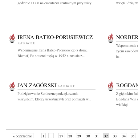
godzinie 11.00 na cmentarzu centralnym przy ulicy...
wzięli udział 
IRENA BATKO-PORUSIEWICZ
NORBER
KATOWICE
Wspomnienie 
Wspomnienie Irena Batko-Porusiewicz (z domu
życiu zawodowy
Biernat) Po śmierci mężą w 1952 r. została z...
lat...
JAN ZAGÓRSKI
BOGDAN
KATOWICE
Podziękowanie Serdeczne podziękowania
Z głębokim ża
wszystkim, którzy uczestniczyli oraz pomagali w...
Bogdana Wis wi
wielkiej...
« poprzednie
1
...
27
28
29
30
31
32
33
34
35