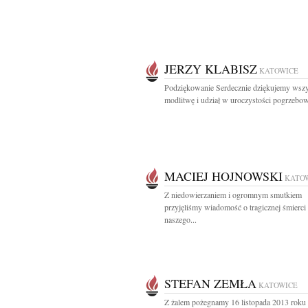
JERZY KLABISZ
KATOWICE
Podziękowanie Serdecznie dziękujemy wszy
modlitwę i udział w uroczystości pogrzebowe
MACIEJ HOJNOWSKI
KATO
Z niedowierzaniem i ogromnym smutkiem
przyjęliśmy wiadomość o tragicznej śmierci
naszego...
STEFAN ZEMŁA
KATOWICE
Z żalem pożegnamy 16 listopada 2013 roku