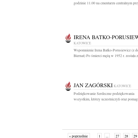
godzinie 11.00 na cmentarzu centralnym przy
IRENA BATKO-PORUSIE
KATOWICE
Wspomnienie Irena Batko-Porusiewicz (z 
Biernat) Po śmierci mężą w 1952 r. została z.
JAN ZAGÓRSKI
KATOWICE
Podziękowanie Serdeczne podziękowania
wszystkim, którzy uczestniczyli oraz pomaga
« poprzednie
1
...
27
28
29