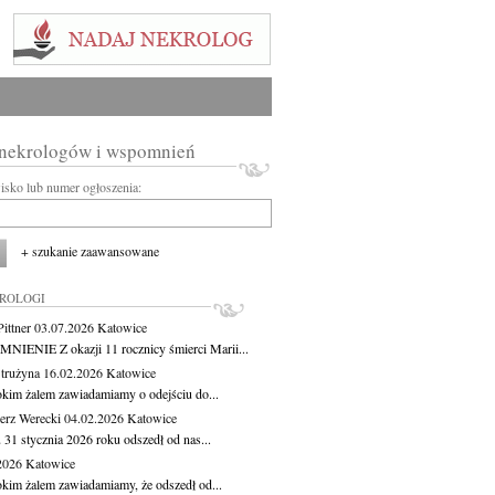
 nekrologów i wspomnień
wisko lub numer ogłoszenia:
+ szukanie zaawansowane
KROLOGI
ittner
03.07.2026
Katowice
IENIE Z okazji 11 rocznicy śmierci Marii...
Strużyna
16.02.2026
Katowice
okim żalem zawiadamiamy o odejściu do...
erz Werecki
04.02.2026
Katowice
 31 stycznia 2026 roku odszedł od nas...
.2026
Katowice
okim żalem zawiadamiamy, że odszedł od...