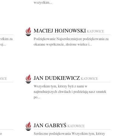
wszystkim...
MACIEJ HOJNOWSKI
KATOWICE
stkim za
Podziękowanie Najserdeczniejsze podziękowania za
j...
okazane współczucie, złożone wieńce i...
JAN DUDKIEWICZ
WICE
KATOWICE
Wszystkim tym, którzy byli z nami w
najtrudniejszych chwilach i podzielają nasz smutek
po...
JAN GABRYŚ
KATOWICE
 o
Serdeczne podziękowania Wszystkim tym, którzy