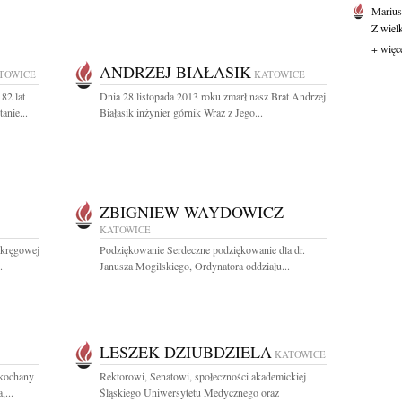
Marius
Z wiel
+ więc
ANDRZEJ BIAŁASIK
TOWICE
KATOWICE
82 lat
Dnia 28 listopada 2013 roku zmarł nasz Brat Andrzej
anie...
Białasik inżynier górnik Wraz z Jego...
ZBIGNIEW WAYDOWICZ
KATOWICE
Okręgowej
Podziękowanie Serdeczne podziękowanie dla dr.
.
Janusza Mogilskiego, Ordynatora oddziału...
LESZEK DZIUBDZIELA
KATOWICE
ukochany
Rektorowi, Senatowi, społeczności akademickiej
,...
Śląskiego Uniwersytetu Medycznego oraz