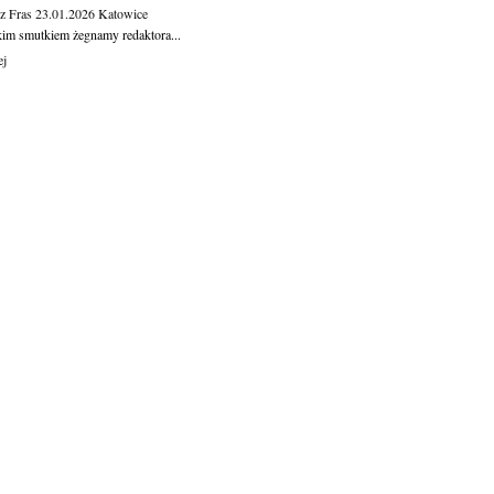
z Fras
23.01.2026
Katowice
kim smutkiem żegnamy redaktora...
ej