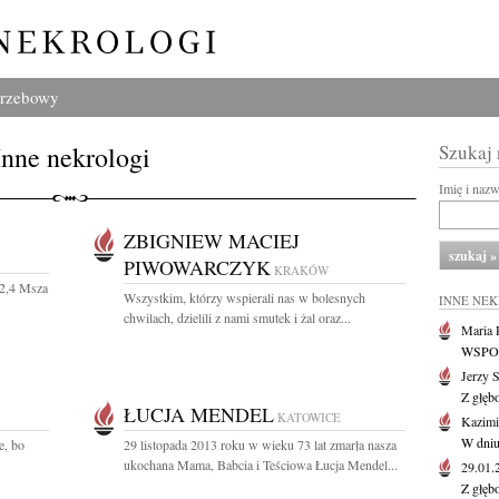
grzebowy
Inne nekrologi
Szukaj
Imię i naz
ZBIGNIEW MACIEJ
PIWOWARCZYK
KRAKÓW
 2,4 Msza
Wszystkim, którzy wspierali nas w bolesnych
INNE NE
chwilach, dzielili z nami smutek i żal oraz...
Maria P
WSPOMN
Jerzy 
Z głęb
ŁUCJA MENDEL
KATOWICE
Kazimi
W dniu
e, bo
29 listopada 2013 roku w wieku 73 lat zmarła nasza
ukochana Mama, Babcia i Teściowa Łucja Mendel...
29.01
Z głęb