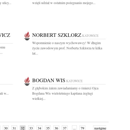
 ulicy...
wzięli udział w ostatnim pożegnaniu mojego...
WICZ
NORBERT SZKLORZ
KATOWICE
Wspomnienie o naszym wychowawcy! W długim
domu
życiu zawodowym prof. Norberta Szklorza te kilka
..
lat...
BOGDAN WIS
KATOWICE
Z głębokim żalem zawiadamiamy o śmierci Ojca
li w...
Bogdana Wis wieloletniego kapitana żeglugi
wielkiej...
30
31
32
33
34
35
36
37
...
79
następne