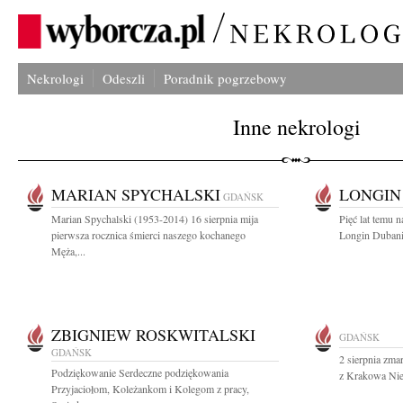
Nekrologi
Odeszli
Poradnik pogrzebowy
Inne nekrologi
MARIAN SPYCHALSKI
LONGIN
GDAŃSK
Marian Spychalski (1953-2014) 16 sierpnia mija
Pięć lat temu n
pierwsza rocznica śmierci naszego kochanego
Longin Dubani
Męża,...
ZBIGNIEW ROSKWITALSKI
GDAŃSK
GDAŃSK
2 sierpnia zma
Podziękowanie Serdeczne podziękowania
z Krakowa Nies
Przyjaciołom, Koleżankom i Kolegom z pracy,