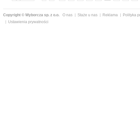
»
Copyright © Wyborcza sp. z o.o.
O nas
Staże u nas
Reklama
Polityka 
Ustawienia prywatności