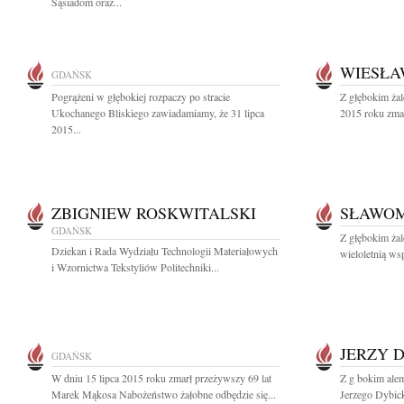
Sąsiadom oraz...
WIESŁA
GDAŃSK
Pogrążeni w głębokiej rozpaczy po stracie
Z głębokim żal
Ukochanego Bliskiego zawiadamiamy, że 31 lipca
2015 roku zmar
2015...
ZBIGNIEW ROSKWITALSKI
SŁAWOM
GDAŃSK
Z głębokim żal
Dziekan i Rada Wydziału Technologii Materiałowych
wieloletnią 
i Wzornictwa Tekstyliów Politechniki...
JERZY 
GDAŃSK
W dniu 15 lipca 2015 roku zmarł przeżywszy 69 lat
Z g bokim alem
Marek Mąkosa Nabożeństwo żałobne odbędzie się...
Jerzego Dybick