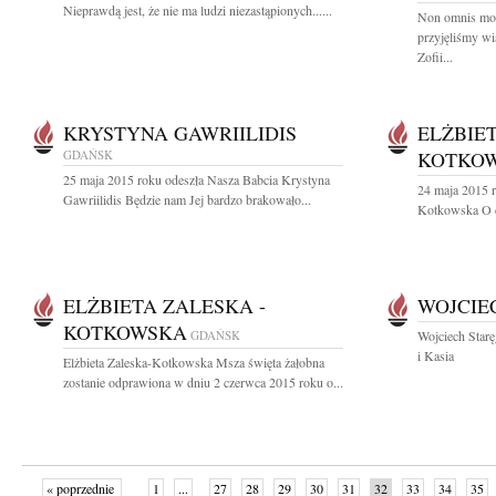
Nieprawdą jest, że nie ma ludzi niezastąpionych......
Non omnis mo
przyjęliśmy wi
Zofii...
KRYSTYNA GAWRIILIDIS
ELŻBIE
GDAŃSK
KOTKO
25 maja 2015 roku odeszła Nasza Babcia Krystyna
24 maja 2015 r
Gawriilidis Będzie nam Jej bardzo brakowało...
Kotkowska O c
ELŻBIETA ZALESKA -
WOJCIE
KOTKOWSKA
GDAŃSK
Wojciech Star
i Kasia
Elżbieta Zaleska-Kotkowska Msza święta żałobna
zostanie odprawiona w dniu 2 czerwca 2015 roku o...
« poprzednie
1
...
27
28
29
30
31
32
33
34
35