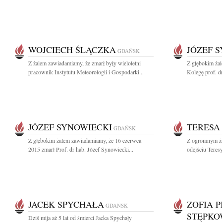
WOJCIECH ŚLĄCZKA
JÓZEF 
GDAŃSK
Z żalem zawiadamiamy, że zmarł były wieloletni
Z głębokim ża
pracownik Instytutu Meteorologii i Gospodarki...
Kolegę prof. d
JÓZEF SYNOWIECKI
TERESA
GDAŃSK
Z głębokim żalem zawiadamiamy, że 16 czerwca
Z ogromnym ża
2015 zmarł Prof. dr hab. Józef Synowiecki...
odejściu Teres
JACEK SPYCHAŁA
ZOFIA P
GDAŃSK
STĘPKO
Dziś mija aż 5 lat od śmierci Jacka Spychały