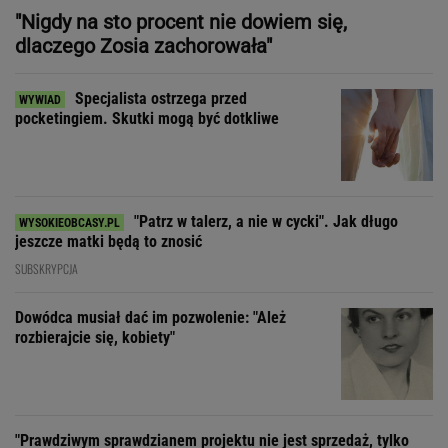
"Patrz w talerz, a nie w cycki". Jak długo
jeszcze matki będą to znosić
SUBSKRYPCJA
Dowódca musiał dać im pozwolenie: "Ależ
rozbierajcie się, kobiety"
"Prawdziwym sprawdzianem projektu nie jest sprzedaż, tylko
to, czy wytrzyma próbę czasu"
"Moja matka nie wie, jak to jest mieć
3 dzieci, bo starsze były u babci"