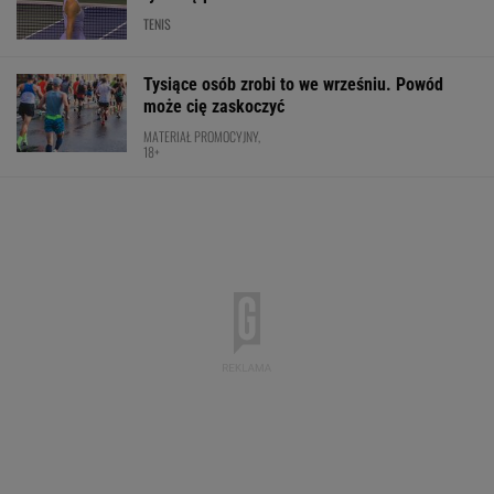
Nowy rozdział japońskiej precyzji. Lexus RZ
wraca w odświeżonej odsłonie i robi szał!
Majstersztyk
MATERIAŁ PROMOCYJNY
WTA pokazała, co dostała Świątek
TENIS
Brat Grbicia radzi mu nie wracać do Serbii. "To
przerażające"
SIATKÓWKA
Barcelona zakpi z Realu Madryt.
Cała Hiszpania żyje jednym transferem