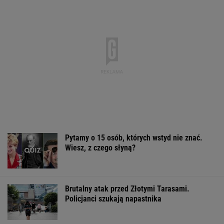
Policjanci szukają napastnika
Branża lotnicza szuka pracowników.
Tutaj płacą nawet 25 tys. zł
BIZNES
Polka pobiła rekord Guinnessa. Zajęło jej to
15 lat
KSIĄŻKA
Mężczyzna znaleziony u podnóża Śnieżki
Sandały Keen to synonim wakacyjnego
komfortu - teraz tańsze o niemal 100 zł