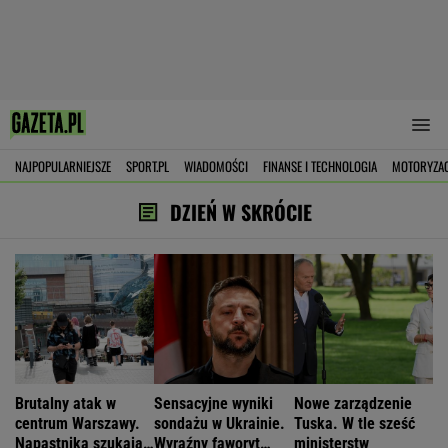
NAJPOPULARNIEJSZE
SPORT.PL
WIADOMOŚCI
FINANSE I TECHNOLOGIA
MOTORYZA
DZIEŃ W SKRÓCIE
Brutalny atak w
Sensacyjne wyniki
Nowe zarządzenie
centrum Warszawy.
sondażu w Ukrainie.
Tuska. W tle sześć
Napastnika szukają
Wyraźny faworyt
ministerstw