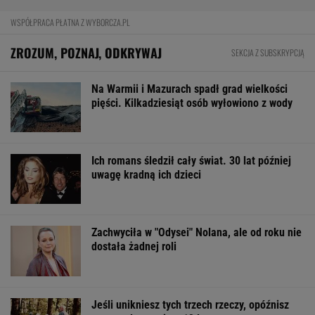
Import saudyjskiej ropy do USA spadł do zera.
Sprytni Amerykanie mają nowe źródło
BIZNES
Pierwszy etap GAT zakończony. To
strategiczna inwestycja dla polskiego
eksportu