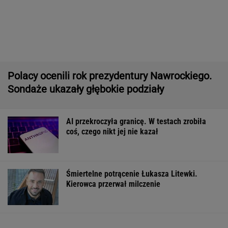
Pytamy o 15 osób, których wstyd nie znać.
Wiesz, z czego słyną?
Brutalny atak przed Złotymi Tarasami.