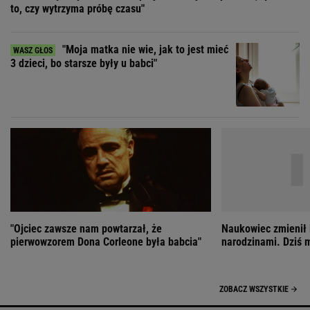
"Ojciec zawsze nam powtarzał, że
Naukowiec zmienił 
pierwowzorem Dona Corleone była babcia"
narodzinami. Dziś 
ZOBACZ WSZYSTKIE
Wybierz miasto
PEŁNA POGODA
Załaduj ponownie
Jakość powietrza:
-
Ciśnienie:
Opady:
Zachmurzenie: