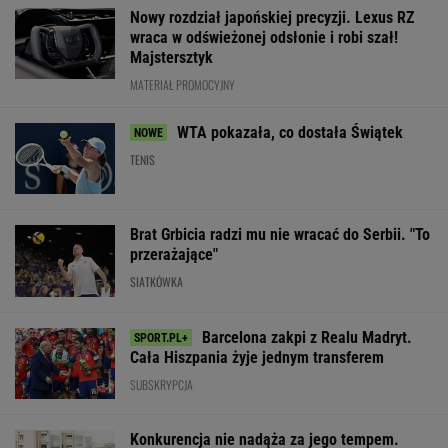
SUBSKRYPCJA
Konkurencja nie nadąża za jego tempem.
Toyota Corolla Cross rozgrzała rynek i
pokazuje, kto tu rozdaje karty!
MATERIAŁ PROMOCYJNY
Kolejny kolarski fenomen. To już
jest poziom Pogacara
SUBSKRYPCJA
Wpadka z
Pucharowa wyg
Abramowicz wywołała
Wytypowaliśmy wyniki
Chicago. 64 mi
szum. U Świątek
3. kolejki Ekstraklasy.
Lewandowskie