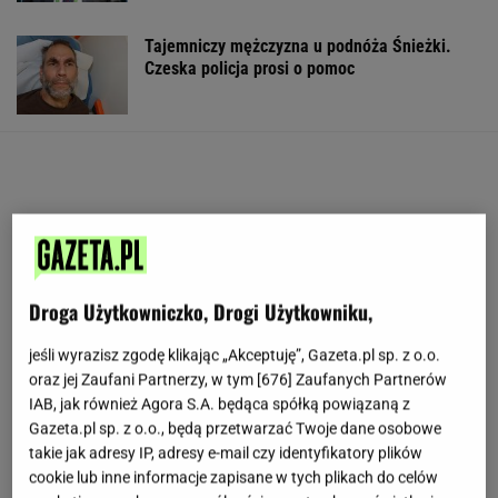
Tajemniczy mężczyzna u podnóża Śnieżki.
Czeska policja prosi o pomoc
Droga Użytkowniczko, Drogi Użytkowniku,
jeśli wyrazisz zgodę klikając „Akceptuję”, Gazeta.pl sp. z o.o.
oraz jej Zaufani Partnerzy, w tym [
676
] Zaufanych Partnerów
IAB, jak również Agora S.A. będąca spółką powiązaną z
Gazeta.pl sp. z o.o., będą przetwarzać Twoje dane osobowe
takie jak adresy IP, adresy e-mail czy identyfikatory plików
cookie lub inne informacje zapisane w tych plikach do celów