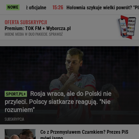
 oficjalne
Hołownia szykuje wielki powrót? "Planują polity
NOWE
OFERTA SUBSKRYPCJI
Premium: TOK FM + Wyborcza.pl
MOCNE MEDIA W DUO PAKIECIE. SPRAWDŹ
Rosja wraca, ale do Polski nie
przyleci. Polscy siatkarze reagują. "Nie
rozumiem"
SUBSKRYPCJA
Co z Przemysławem Czarnkiem? Prezes PiS
mówi jasno