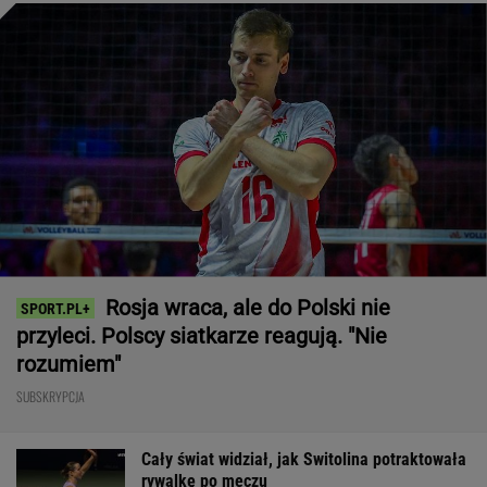
Cały świat widział, jak Switolina potraktowała
rywalkę po meczu
TENIS
Tysiące osób zrobi to we wrześniu. Powód
może cię zaskoczyć
MATERIAŁ PROMOCYJNY,
18+