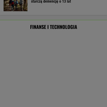
MATERIAŁ PROMOCYJNY
ZUS dopłaca Ukraińcom do emerytur.
Konfederacja grzmi, ale zapomina o ważnej
rzeczy