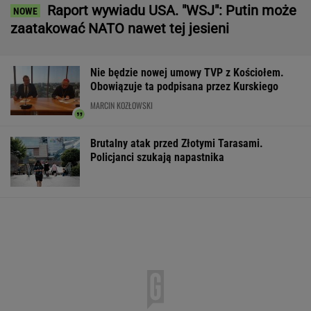
Boom w lotnictwie. Nie tylko LOT szuka
pracowników. Płacą 25 tys. zł
BIZNES
Mężczyzna znaleziony u podnóża Śnieżki
"Znalazł" ładunek przy swoim aucie. Policja
już wie, kto go podrzucił
Adwokat z Wrocławia podejrzany o
oszukiwanie klientów
Do tej pory znane głównie z Europy
Zachodniej. Teraz takie miejsca powstają w