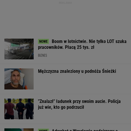
Polsce
MATERIAŁ PROMOCYJNY
Gigantyczna kara dla
Pijany Polak prowadził
Miażdżąca opin
Mety. Firma ma
traktor po
NBP nie może
zapłacić prawie miliard
autostradzie. Miał
finansować zbro
dolarów
2,36 promila alkoholu
sprzedaży złota
WSPÓŁPRACA PŁATNA Z WYBORCZA.PL
ZROZUM, POZNAJ, ODKRYWAJ
SEKCJA Z SUBSKRYPCJĄ
Na Warmii i Mazurach spadł grad wielkości