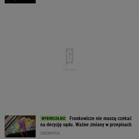
Fala zarzutów wobec
Nowe eLicytacje
Rynek pracy: S
Orlenu. Fąfara nie
ruszyły pełną parą.
bezrobocia w gó
wytrzymał i
Dużo samochodów w
Gdzie najtrudnie
odpowiedział
dobrej cenie
etat?
WALUTY I GIEŁDA
EUR
USD
CHF
GBP
WIG
4,2954
3,7111
4,5980
5,0129
152 074,68
-0,16%
-0,61%
0,05%
-0,21%
-0,05%
SPRAWDŹ NOTOWANIA