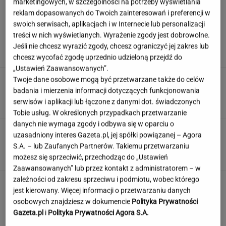
marketingowych, w szczególności na potrzeby wyświetlania
reklam dopasowanych do Twoich zainteresowań i preferencji w
swoich serwisach, aplikacjach i w Internecie lub personalizacji
Ambasada wydała pilny apel. Kierowcy wciąż
treści w nich wyświetlanych. Wyrażenie zgody jest dobrowolne.
wpadają w tę samą pułapkę
Jeśli nie chcesz wyrazić zgody, chcesz ograniczyć jej zakres lub
chcesz wycofać zgodę uprzednio udzieloną przejdź do
„Ustawień Zaawansowanych”.
Polka przestrzegano, by nie mówił o chorobie.
Twoje dane osobowe mogą być przetwarzane także do celów
"Jestem po przeszczepie"
badania i mierzenia informacji dotyczących funkcjonowania
serwisów i aplikacji lub łączone z danymi dot. świadczonych
Tobie usług. W określonych przypadkach przetwarzanie
danych nie wymaga zgody i odbywa się w oparciu o
Dzisiejszy copiątkowy quiz wiedzy nie zostawi
uzasadniony interes Gazeta.pl, jej spółki powiązanej – Agora
na tobie suchej nitki!
S.A. – lub Zaufanych Partnerów. Takiemu przetwarzaniu
możesz się sprzeciwić, przechodząc do „Ustawień
Zaawansowanych” lub przez kontakt z administratorem – w
zależności od zakresu sprzeciwu i podmiotu, wobec którego
Jedno przekonanie może utrudniać życie
jest kierowany. Więcej informacji o przetwarzaniu danych
osobom z astygmatyzmem. Zwłaszcza latem
osobowych znajdziesz w dokumencie
Polityka Prywatności
MATERIAŁ PROMOCYJNY
Gazeta.pl
i
Polityka Prywatności Agora S.A.