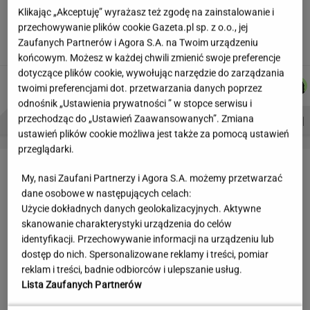
Jeden wakacyjny nawyk może mieć
Klikając „Akceptuję” wyrażasz też zgodę na zainstalowanie i
nieprzyjemne konsekwencje. Też tak robisz?
przechowywanie plików cookie Gazeta.pl sp. z o.o., jej
Zaufanych Partnerów i Agora S.A. na Twoim urządzeniu
MATERIAŁ PROMOCYJNY
końcowym. Możesz w każdej chwili zmienić swoje preferencje
dotyczące plików cookie, wywołując narzędzie do zarządzania
JAKUB
MICHAŁ
DANIEL
MARTA
Autorzy:
twoimi preferencjami dot. przetwarzania danych poprzez
BALCERSKI
KIEDROWSKI
MAIKOWSKI
NOWAK
odnośnik „Ustawienia prywatności ” w stopce serwisu i
PROBLEMY POLSKICH SIATKARZY
ZNAK Z '30'
WISŁAWA SZYMBORSKA
przechodząc do „Ustawień Zaawansowanych”. Zmiana
ustawień plików cookie możliwa jest także za pomocą ustawień
przeglądarki.
LETNIE OKAZJE
My, nasi Zaufani Partnerzy i Agora S.A. możemy przetwarzać
dane osobowe w następujących celach:
Użycie dokładnych danych geolokalizacyjnych. Aktywne
skanowanie charakterystyki urządzenia do celów
identyfikacji. Przechowywanie informacji na urządzeniu lub
dostęp do nich. Spersonalizowane reklamy i treści, pomiar
reklam i treści, badnie odbiorców i ulepszanie usług.
Lista Zaufanych Partnerów
Reserved wyprzedaje klapki
W WITTCHEN ruszyła wielka