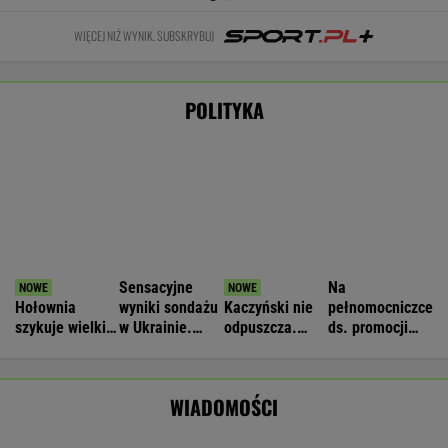
polityczny
wyborów
powołał radę
WIADOMOŚCI
zamach"
Raport wywiadu USA. "WSJ": Putin może
zaatakować NATO nawet tej jesieni
Nie będzie nowej umowy TVP z Kościołem.
Obowiązuje ta podpisana przez Kurskiego