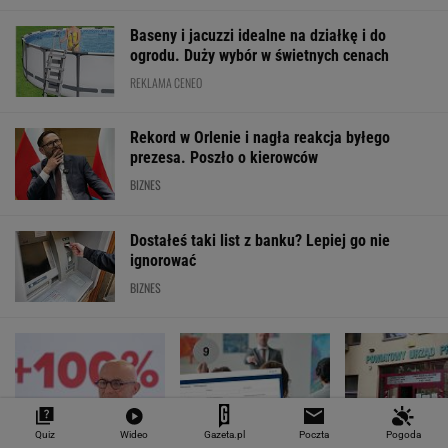
Notowania dostarcza VIA24ONLINE
MATERIAŁY PROMOCYJNE
PRZEWAGA DZIĘKI TECHNICE
Quiz
Wideo
Gazeta.pl
Poczta
Pogoda