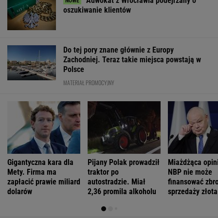
pięści. Kilkadziesiąt osób wyłowiono z wody
Ich romans śledził cały świat. 30 lat później
uwagę kradną ich dzieci
Zachwyciła w "Odysei" Nolana, ale od roku nie
dostała żadnej roli
Jeśli unikniesz tych trzech rzeczy, opóźnisz
starczą demencję o 13 lat
FINANSE I TECHNOLOGIA