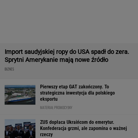
Frankowicze nie muszą czekać
na decyzję sądu. Ważne zmiany w przepisach
SUBSKRYPCJA
Baseny i jacuzzi idealne na działkę i do
ogrodu. Duży wybór w świetnych cenach
REKLAMA CENEO
Rekord w Orlenie i nagła reakcja byłego
prezesa. Poszło o kierowców
BIZNES
Dostałeś taki list z banku? Lepiej go nie
ignorować
BIZNES