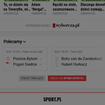
SPORT.PL
Rosja wraca, ale do Polski nie
przyleci. Polscy siatkarze reagują. "Nie
rozumiem"
SUBSKRYPCJA