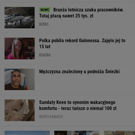
OFERTY AVANTI24
Pustki w kurorcie nad
My podajemy dwa
Włóż liść lauro
morzem. "Z roku na
nazwiska, ty
lodówki na godz
rok turystów jest coraz
dopasowujesz trzecie.
Efekt może cię
mniej"
Co łączy te osoby?
zaskoczyć
ŻYĆ LEPIEJ