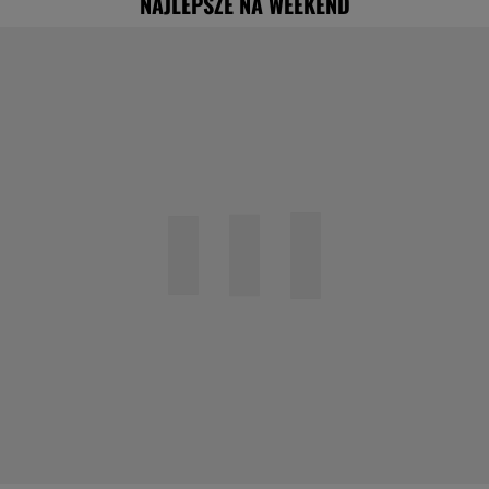
NAJLEPSZE NA WEEKEND
"Nigdy na sto procent nie dowiem się,
dlaczego Zosia zachorowała"
Specjalista ostrzega przed
pocketingiem. Skutki mogą być dotkliwe