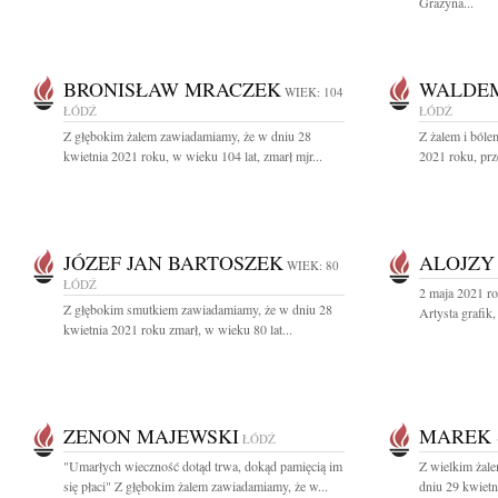
Grażyna...
BRONISŁAW MRACZEK
WALDE
WIEK: 104
ŁÓDŹ
ŁÓDŹ
Z głębokim żalem zawiadamiamy, że w dniu 28
Z żalem i bóle
kwietnia 2021 roku, w wieku 104 lat, zmarł mjr...
2021 roku, prz
JÓZEF JAN BARTOSZEK
ALOJZY
WIEK: 80
ŁÓDŹ
2 maja 2021 r
Z głębokim smutkiem zawiadamiamy, że w dniu 28
Artysta grafik,
kwietnia 2021 roku zmarł, w wieku 80 lat...
ZENON MAJEWSKI
MAREK 
ŁÓDŹ
"Umarłych wieczność dotąd trwa, dokąd pamięcią im
Z wielkim żal
się płaci" Z głębokim żalem zawiadamiamy, że w...
dniu 29 kwietn