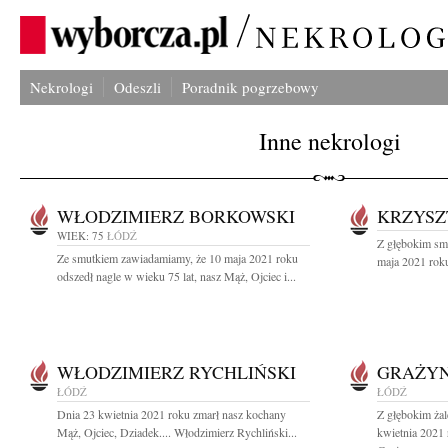
Nekrologi
Odeszli
Poradnik pogrzebowy
Inne nekrologi
WŁODZIMIERZ BORKOWSKI
KRZYSZ
WIEK: 75
ŁÓDŹ
Z głębokim sm
Ze smutkiem zawiadamiamy, że 10 maja 2021 roku
maja 2021 roku
odszedł nagle w wieku 75 lat, nasz Mąż, Ojciec i...
WŁODZIMIERZ RYCHLIŃSKI
GRAŻYN
ŁÓDŹ
ŁÓDŹ
Dnia 23 kwietnia 2021 roku zmarł nasz kochany
Z głębokim ża
Mąż, Ojciec, Dziadek.... Włodzimierz Rychliński...
kwietnia 2021 