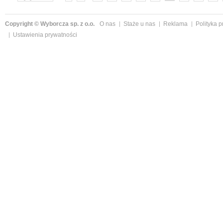
»
Copyright © Wyborcza sp. z o.o.
O nas
Staże u nas
Reklama
Polityka 
Ustawienia prywatności