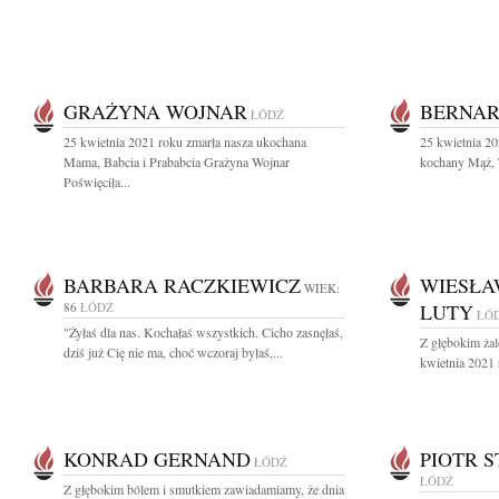
GRAŻYNA WOJNAR
BERNA
ŁÓDŹ
25 kwietnia 2021 roku zmarła nasza ukochana
25 kwietnia 2
Mama, Babcia i Prababcia Grażyna Wojnar
kochany Mąż, T
Poświęciła...
BARBARA RACZKIEWICZ
WIESŁA
WIEK:
86
ŁÓDŹ
LUTY
ŁÓ
"Żyłaś dla nas. Kochałaś wszystkich. Cicho zasnęłaś,
Z głębokim ża
dziś już Cię nie ma, choć wczoraj byłaś,...
kwietnia 2021 
KONRAD GERNAND
PIOTR 
ŁÓDŹ
ŁÓDŹ
Z głębokim bólem i smutkiem zawiadamiamy, że dnia