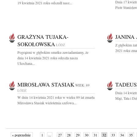
Dnia 17 kwietn
19 kwietnia 2021 roku odszedł nasz...
Piotr Stanisła
GRAŻYNA TUJAKA-
JANINA
SOKOŁOWSKA
ŁÓDŹ
Z głębokim ża
2021 roku zmar
Pogrążeni w głębokim smutku zawiadamiamy, że
dnia 14 kwietnia 2021 roku odeszła nasza
Ukochana...
MIROSŁAWA STASIAK
TADEUS
WIEK: 89
ŁÓDŹ
Dnia 14 kwiet
W dniu 14 kwietnia 2021 roku w wieku 89 lat zmarła
Mąż, Tata i Dz
Mirosława Stasiak wieloletnia szefowa...
« poprzednie
1
...
27
28
29
30
31
32
33
34
35