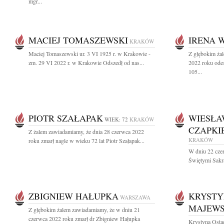
mgr...
MACIEJ TOMASZEWSKI
IRENA 
KRAKÓW
Maciej Tomaszewski ur. 3 VI 1925 r. w Krakowie -
Z głębokim ża
zm. 29 VI 2022 r. w Krakowie Odszedł od nas...
2022 roku ode
105...
PIOTR SZAŁAPAK
WIESŁA
WIEK: 72
KRAKÓW
CZAPKI
Z żalem zawiadamiamy, że dnia 28 czerwca 2022
KRAKÓW
roku zmarł nagle w wieku 72 lat Piotr Szałapak...
W dniu 22 cze
Świętymi Sakr
ZBIGNIEW HAŁUPKA
KRYSTY
WARSZAWA
MAJEW
Z głębokim żalem zawiadamiamy, że w dniu 21
czerwca 2022 roku zmarł dr Zbigniew Hałupka
Krystyna Osta