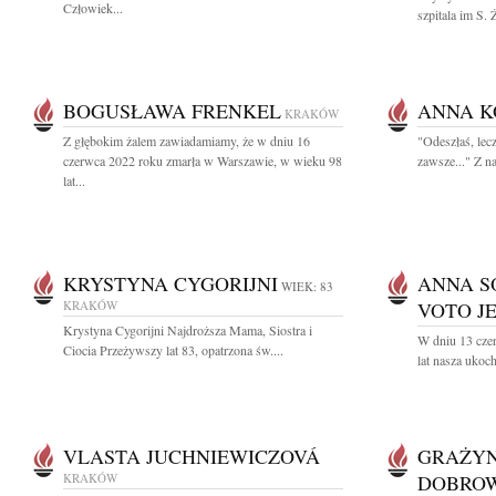
Człowiek...
szpitala im S. 
BOGUSŁAWA FRENKEL
ANNA 
KRAKÓW
Z głębokim żalem zawiadamiamy, że w dniu 16
"Odeszłaś, lec
czerwca 2022 roku zmarła w Warszawie, w wieku 98
zawsze..." Z n
lat...
KRYSTYNA CYGORIJNI
ANNA S
WIEK: 83
KRAKÓW
VOTO J
Krystyna Cygorijni Najdroższa Mama, Siostra i
W dniu 13 cze
Ciocia Przeżywszy lat 83, opatrzona św....
lat nasza ukoc
VLASTA JUCHNIEWICZOVÁ
GRAŻYN
KRAKÓW
DOBRO