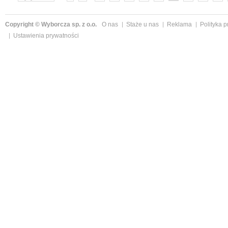
»
Copyright © Wyborcza sp. z o.o.
O nas
Staże u nas
Reklama
Polityka 
Ustawienia prywatności