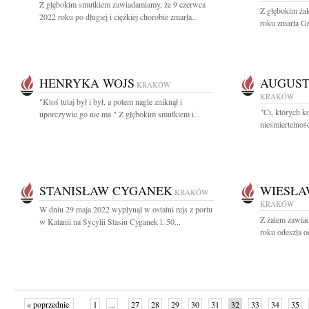
Z głębokim smutkiem zawiadamiamy, że 9 czerwca
Z głębokim ża
2022 roku po długiej i ciężkiej chorobie zmarła...
roku zmarła G
HENRYKA WOJS
AUGUST
KRAKÓW
KRAKÓW
"Ktoś tutaj był i był, a potem nagle zniknął i
"Ci, których k
uporczywie go nie ma " Z głębokim smutkiem i...
nieśmiertelnoś
STANISŁAW CYGANEK
WIESŁA
KRAKÓW
KRAKÓW
W dniu 29 maja 2022 wypłynął w ostatni rejs z portu
Z żalem zawia
w Katanii na Sycylii Stasiu Cyganek l. 50...
roku odeszła o
« poprzednie
1
...
27
28
29
30
31
32
33
34
35