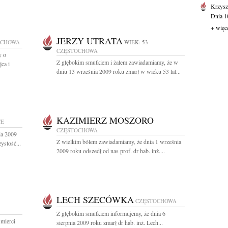
Krzysz
Dnia 10
+ więc
JERZY UTRATA
OCHOWA
WIEK: 53
CZĘSTOCHOWA
y o
Z głębokim smutkiem i żalem zawiadamiamy, że w
ca i
dniu 13 września 2009 roku zmarł w wieku 53 lat...
KAZIMIERZ MOSZORO
CE
CZĘSTOCHOWA
ia 2009
Z wielkim bólem zawiadamiamy, że dnia 1 września
ystość...
2009 roku odszedł od nas prof. dr hab. inż....
LECH SZECÓWKA
CZĘSTOCHOWA
Z głębokim smutkiem informujemy, że dnia 6
mierci
sierpnia 2009 roku zmarł dr hab. inż. Lech...