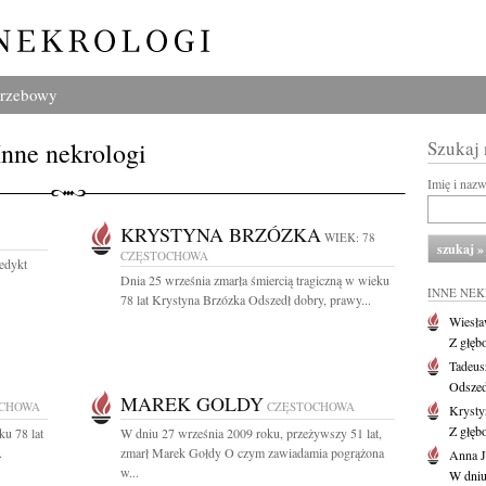
grzebowy
Inne nekrologi
Szukaj
Imię i naz
KRYSTYNA BRZÓZKA
WIEK: 78
CZĘSTOCHOWA
edykt
Dnia 25 września zmarła śmiercią tragiczną w wieku
INNE NE
78 lat Krystyna Brzózka Odszedł dobry, prawy...
Wiesł
Z głęb
Tadeus
Odszed
MAREK GOLDY
OCHOWA
CZĘSTOCHOWA
Krysty
Z głęb
u 78 lat
W dniu 27 września 2009 roku, przeżywszy 51 lat,
.
zmarł Marek Gołdy O czym zawiadamia pogrążona
Anna J
w...
W dniu