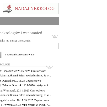
 nekrologów i wspomnień
wisko lub numer ogłoszenia:
+ szukanie zaawansowane
KROLOGI
aw Lewanowicz
28.05.2026
Częstochowa
okim smutkiem i żalem zawiadamiamy, że w...
z Durczok
04.03.2026
Częstochowa
ł Tadeusz Durczok 1955-2026 założyciel i...
na Witeszczak
27.11.2025
Częstochowa
okim smutkiem i żalem zawiadamiamy, że w...
agielska
wiek: 79
17.09.2025
Częstochowa
 11 września 2025 roku zmarła w wieku 79...