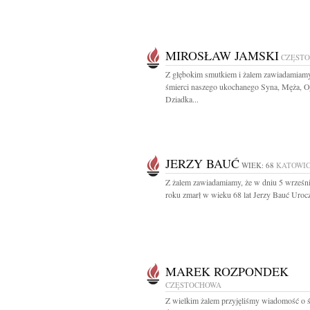
MIROSŁAW JAMSKI
CZĘST
Z głębokim smutkiem i żalem zawiadamiam
śmierci naszego ukochanego Syna, Męża, Oj
Dziadka...
JERZY BAUĆ
WIEK: 68
KATOWI
Z żalem zawiadamiamy, że w dniu 5 wrześn
roku zmarł w wieku 68 lat Jerzy Bauć Urocz
MAREK ROZPONDEK
CZĘSTOCHOWA
Z wielkim żalem przyjęliśmy wiadomość o ś