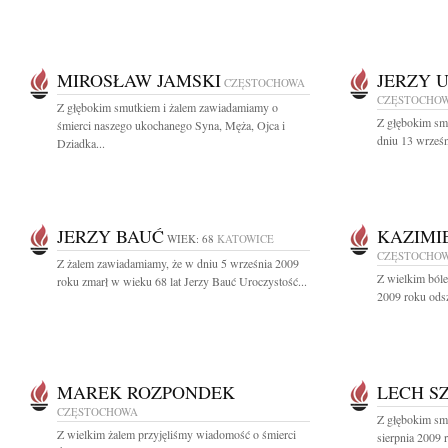
MIROSŁAW JAMSKI
JERZY 
CZĘSTOCHOWA
CZĘSTOCHO
Z głębokim smutkiem i żalem zawiadamiamy o
Z głębokim sm
śmierci naszego ukochanego Syna, Męża, Ojca i
dniu 13 wrześn
Dziadka...
JERZY BAUĆ
KAZIMI
WIEK: 68
KATOWICE
CZĘSTOCHO
Z żalem zawiadamiamy, że w dniu 5 września 2009
Z wielkim ból
roku zmarł w wieku 68 lat Jerzy Bauć Uroczystość...
2009 roku odsze
MAREK ROZPONDEK
LECH S
CZĘSTOCHOWA
Z głębokim sm
Z wielkim żalem przyjęliśmy wiadomość o śmierci
sierpnia 2009 r