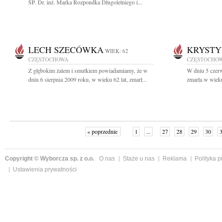
ŚP. Dr. inż. Marka Rozpondka Długoletniego i...
LECH SZECÓWKA
KRYSTY
WIEK: 62
CZĘSTOCHOWA
CZĘSTOCHO
Z głębokim żalem i smutkiem powiadamiamy, że w
W dniu 5 czerw
dniu 6 sierpnia 2009 roku, w wieku 62 lat, zmarł...
zmarła w wieku
« poprzednie
1
...
27
28
29
30
Copyright © Wyborcza sp. z o.o.
O nas
Staże u nas
Reklama
Polityka 
Ustawienia prywatności