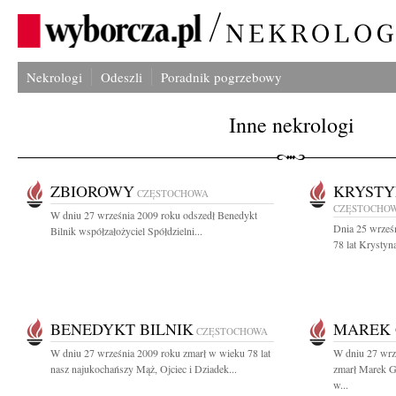
Nekrologi
Odeszli
Poradnik pogrzebowy
Inne nekrologi
ZBIOROWY
KRYSTY
CZĘSTOCHOWA
CZĘSTOCHO
W dniu 27 września 2009 roku odszedł Benedykt
Dnia 25 wrześn
Bilnik współzałożyciel Spółdzielni...
78 lat Krystyn
BENEDYKT BILNIK
MAREK
CZĘSTOCHOWA
W dniu 27 września 2009 roku zmarł w wieku 78 lat
W dniu 27 wrze
nasz najukochańszy Mąż, Ojciec i Dziadek...
zmarł Marek G
w...