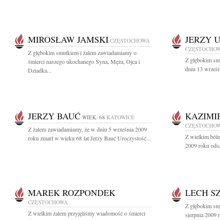
MIROSŁAW JAMSKI
JERZY 
CZĘSTOCHOWA
CZĘSTOCHO
Z głębokim smutkiem i żalem zawiadamiamy o
Z głębokim sm
śmierci naszego ukochanego Syna, Męża, Ojca i
dniu 13 wrześn
Dziadka...
JERZY BAUĆ
KAZIMI
WIEK: 68
KATOWICE
CZĘSTOCHO
Z żalem zawiadamiamy, że w dniu 5 września 2009
Z wielkim ból
roku zmarł w wieku 68 lat Jerzy Bauć Uroczystość...
2009 roku odsze
MAREK ROZPONDEK
LECH S
CZĘSTOCHOWA
Z głębokim sm
Z wielkim żalem przyjęliśmy wiadomość o śmierci
sierpnia 2009 r