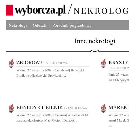
Nekrologi
Odeszli
Poradnik pogrzebowy
Inne nekrologi
ZBIOROWY
KRYSTY
CZĘSTOCHOWA
CZĘSTOCHO
W dniu 27 września 2009 roku odszedł Benedykt
Dnia 25 wrześn
Bilnik współzałożyciel Spółdzielni...
78 lat Krystyn
BENEDYKT BILNIK
MAREK
CZĘSTOCHOWA
W dniu 27 września 2009 roku zmarł w wieku 78 lat
W dniu 27 wrze
nasz najukochańszy Mąż, Ojciec i Dziadek...
zmarł Marek G
w...