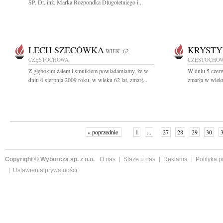
ŚP. Dr. inż. Marka Rozpondka Długoletniego i...
LECH SZECÓWKA
KRYSTY
WIEK: 62
CZĘSTOCHOWA
CZĘSTOCHO
Z głębokim żalem i smutkiem powiadamiamy, że w
W dniu 5 czerw
dniu 6 sierpnia 2009 roku, w wieku 62 lat, zmarł...
zmarła w wieku
« poprzednie
1
...
27
28
29
30
Copyright © Wyborcza sp. z o.o.
O nas
Staże u nas
Reklama
Polityka 
Ustawienia prywatności