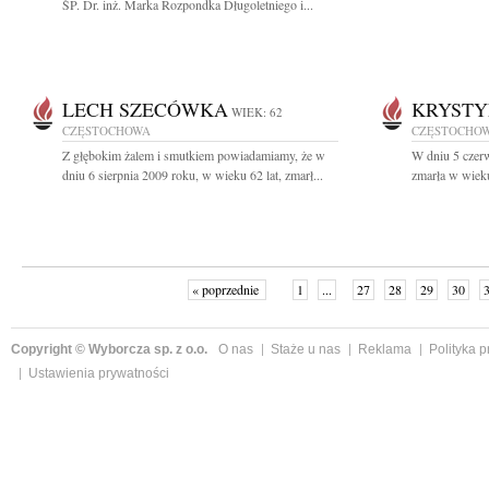
ŚP. Dr. inż. Marka Rozpondka Długoletniego i...
LECH SZECÓWKA
KRYSTY
WIEK: 62
CZĘSTOCHOWA
CZĘSTOCHO
Z głębokim żalem i smutkiem powiadamiamy, że w
W dniu 5 czerw
dniu 6 sierpnia 2009 roku, w wieku 62 lat, zmarł...
zmarła w wieku
« poprzednie
1
...
27
28
29
30
Copyright © Wyborcza sp. z o.o.
O nas
Staże u nas
Reklama
Polityka 
Ustawienia prywatności