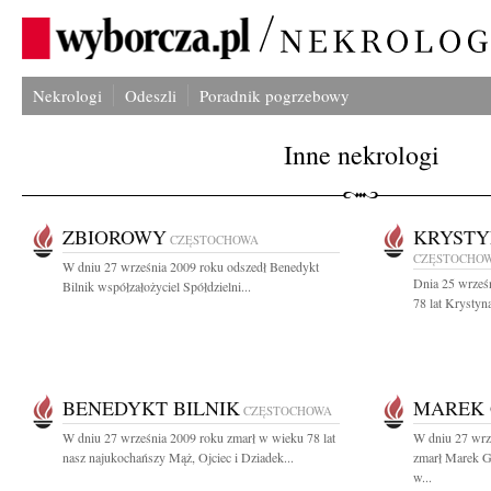
Nekrologi
Odeszli
Poradnik pogrzebowy
Inne nekrologi
ZBIOROWY
KRYSTY
CZĘSTOCHOWA
CZĘSTOCHO
W dniu 27 września 2009 roku odszedł Benedykt
Dnia 25 wrześn
Bilnik współzałożyciel Spółdzielni...
78 lat Krystyn
BENEDYKT BILNIK
MAREK
CZĘSTOCHOWA
W dniu 27 września 2009 roku zmarł w wieku 78 lat
W dniu 27 wrze
nasz najukochańszy Mąż, Ojciec i Dziadek...
zmarł Marek G
w...