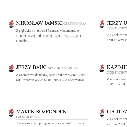
MIROSŁAW JAMSKI
JERZY 
CZĘSTOCHOWA
CZĘSTOCHO
Z głębokim smutkiem i żalem zawiadamiamy o
Z głębokim sm
śmierci naszego ukochanego Syna, Męża, Ojca i
dniu 13 wrześn
Dziadka...
JERZY BAUĆ
KAZIMI
WIEK: 68
KATOWICE
CZĘSTOCHO
Z żalem zawiadamiamy, że w dniu 5 września 2009
Z wielkim ból
roku zmarł w wieku 68 lat Jerzy Bauć Uroczystość...
2009 roku odsze
MAREK ROZPONDEK
LECH S
CZĘSTOCHOWA
Z głębokim sm
Z wielkim żalem przyjęliśmy wiadomość o śmierci
sierpnia 2009 r