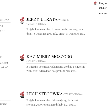
Krzysz
Dnia 10
+ więc
JERZY UTRATA
OCHOWA
WIEK: 53
CZĘSTOCHOWA
y o
Z głębokim smutkiem i żalem zawiadamiamy, że w
ca i
dniu 13 września 2009 roku zmarł w wieku 53 lat...
KAZIMIERZ MOSZORO
CE
CZĘSTOCHOWA
ia 2009
Z wielkim bólem zawiadamiamy, że dnia 1 września
ystość...
2009 roku odszedł od nas prof. dr hab. inż....
LECH SZECÓWKA
CZĘSTOCHOWA
Z głębokim smutkiem informujemy, że dnia 6
mierci
sierpnia 2009 roku zmarł dr hab. inż. Lech...