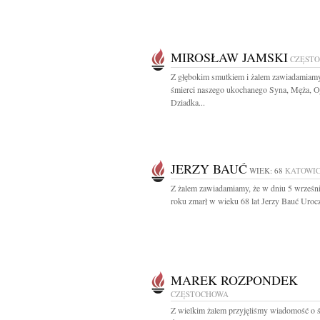
MIROSŁAW JAMSKI
CZĘST
Z głębokim smutkiem i żalem zawiadamiam
śmierci naszego ukochanego Syna, Męża, Oj
Dziadka...
JERZY BAUĆ
WIEK: 68
KATOWI
Z żalem zawiadamiamy, że w dniu 5 wrześn
roku zmarł w wieku 68 lat Jerzy Bauć Urocz
MAREK ROZPONDEK
CZĘSTOCHOWA
Z wielkim żalem przyjęliśmy wiadomość o ś