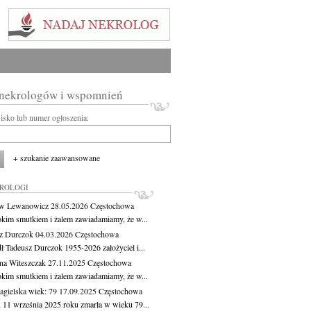
 nekrologów i wspomnień
wisko lub numer ogłoszenia:
+ szukanie zaawansowane
KROLOGI
aw Lewanowicz
28.05.2026
Częstochowa
okim smutkiem i żalem zawiadamiamy, że w...
z Durczok
04.03.2026
Częstochowa
ł Tadeusz Durczok 1955-2026 założyciel i...
na Witeszczak
27.11.2025
Częstochowa
okim smutkiem i żalem zawiadamiamy, że w...
agielska
wiek: 79
17.09.2025
Częstochowa
 11 września 2025 roku zmarła w wieku 79...