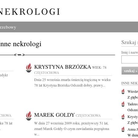
grzebowy
Inne nekrologi
Szukaj
Imię i naz
KRYSTYNA BRZÓZKA
WIEK: 78
CZĘSTOCHOWA
edykt
Dnia 25 września zmarła śmiercią tragiczną w wieku
INNE NE
78 lat Krystyna Brzózka Odszedł dobry, prawy...
Wiesł
Z głęb
Tadeus
Odszed
MAREK GOLDY
OCHOWA
CZĘSTOCHOWA
Krysty
Z głęb
u 78 lat
W dniu 27 września 2009 roku, przeżywszy 51 lat,
.
zmarł Marek Gołdy O czym zawiadamia pogrążona
Anna J
w...
W dniu