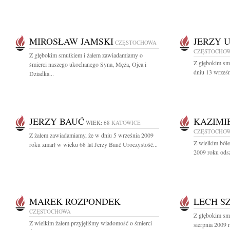
MIROSŁAW JAMSKI
JERZY 
CZĘSTOCHOWA
CZĘSTOCHO
Z głębokim smutkiem i żalem zawiadamiamy o
Z głębokim sm
śmierci naszego ukochanego Syna, Męża, Ojca i
dniu 13 wrześn
Dziadka...
JERZY BAUĆ
KAZIMI
WIEK: 68
KATOWICE
CZĘSTOCHO
Z żalem zawiadamiamy, że w dniu 5 września 2009
Z wielkim ból
roku zmarł w wieku 68 lat Jerzy Bauć Uroczystość...
2009 roku odsze
MAREK ROZPONDEK
LECH S
CZĘSTOCHOWA
Z głębokim sm
Z wielkim żalem przyjęliśmy wiadomość o śmierci
sierpnia 2009 r