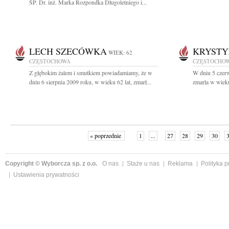
ŚP. Dr. inż. Marka Rozpondka Długoletniego i...
LECH SZECÓWKA
KRYSTY
WIEK: 62
CZĘSTOCHOWA
CZĘSTOCHO
Z głębokim żalem i smutkiem powiadamiamy, że w
W dniu 5 czerw
dniu 6 sierpnia 2009 roku, w wieku 62 lat, zmarł...
zmarła w wieku
« poprzednie
1
...
27
28
29
30
Copyright © Wyborcza sp. z o.o.
O nas
Staże u nas
Reklama
Polityka 
Ustawienia prywatności