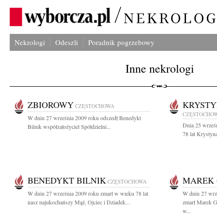
Nekrologi
Odeszli
Poradnik pogrzebowy
Inne nekrologi
ZBIOROWY
KRYSTY
CZĘSTOCHOWA
CZĘSTOCHO
W dniu 27 września 2009 roku odszedł Benedykt
Dnia 25 wrześn
Bilnik współzałożyciel Spółdzielni...
78 lat Krystyn
BENEDYKT BILNIK
MAREK
CZĘSTOCHOWA
W dniu 27 września 2009 roku zmarł w wieku 78 lat
W dniu 27 wrze
nasz najukochańszy Mąż, Ojciec i Dziadek...
zmarł Marek G
w...