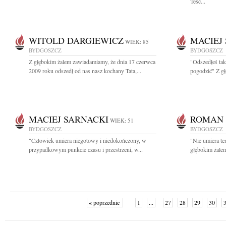
Teść...
WITOLD DARGIEWICZ
MACIEJ
WIEK: 85
BYDGOSZCZ
BYDGOSZCZ
Z głębokim żalem zawiadamiamy, że dnia 17 czerwca
"Odszedłeś tak
2009 roku odszedł od nas nasz kochany Tata,...
pogodzić" Z gł
MACIEJ SARNACKI
ROMAN 
WIEK: 51
BYDGOSZCZ
BYDGOSZCZ
"Człowiek umiera niegotowy i niedokończony, w
"Nie umiera te
przypadkowym punkcie czasu i przestrzeni, w...
głębokim żalem
« poprzednie
1
...
27
28
29
30