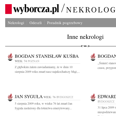
Nekrologi
Odeszli
Poradnik pogrzebowy
Inne nekrologi
BOGDAN STANISŁAW KUŚBA
BOGDAN
WIEK: 74
POZNAŃ
,,Śmierć stano
Z głębokim żalem zawiadamiamy, że w dniu 10
czasu, przypom
sierpnia 2009 roku zmarł nasz najukochańszy Mąż,...
JAN SYGUŁA
EDWARD
WIEK: 76
BYDGOSZCZ
BYDGOSZCZ
5 sierpnia 2009 roku, w wieku 76 lat zmarł Jan
31 lipca 2009 
Syguła zasłużony dla lotnictwa emerytowany...
niespodziewani