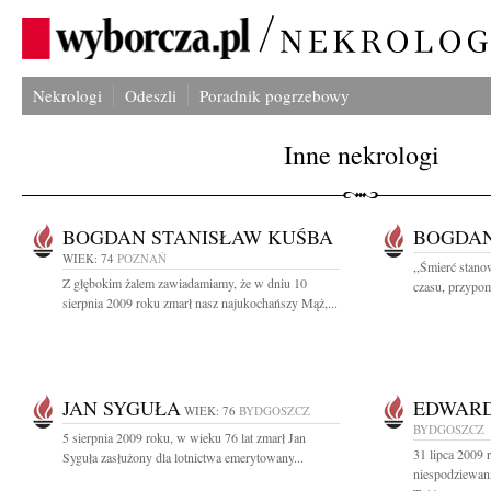
Nekrologi
Odeszli
Poradnik pogrzebowy
Inne nekrologi
BOGDAN STANISŁAW KUŚBA
BOGDAN
WIEK: 74
POZNAŃ
,,Śmierć stano
Z głębokim żalem zawiadamiamy, że w dniu 10
czasu, przypom
sierpnia 2009 roku zmarł nasz najukochańszy Mąż,...
JAN SYGUŁA
EDWARD
WIEK: 76
BYDGOSZCZ
BYDGOSZCZ
5 sierpnia 2009 roku, w wieku 76 lat zmarł Jan
31 lipca 2009 
Syguła zasłużony dla lotnictwa emerytowany...
niespodziewani