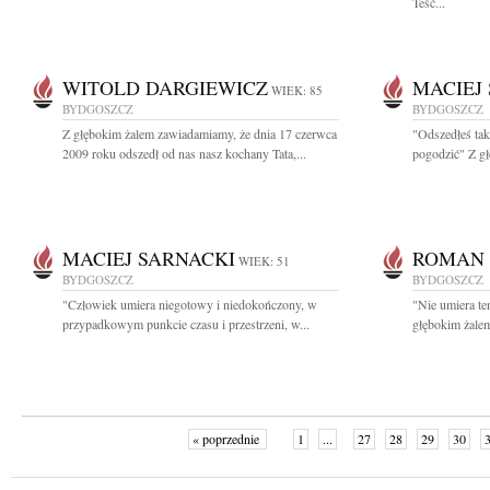
Teść...
WITOLD DARGIEWICZ
MACIEJ
WIEK: 85
BYDGOSZCZ
BYDGOSZCZ
Z głębokim żalem zawiadamiamy, że dnia 17 czerwca
"Odszedłeś tak
2009 roku odszedł od nas nasz kochany Tata,...
pogodzić" Z gł
MACIEJ SARNACKI
ROMAN 
WIEK: 51
BYDGOSZCZ
BYDGOSZCZ
"Człowiek umiera niegotowy i niedokończony, w
"Nie umiera te
przypadkowym punkcie czasu i przestrzeni, w...
głębokim żalem
« poprzednie
1
...
27
28
29
30