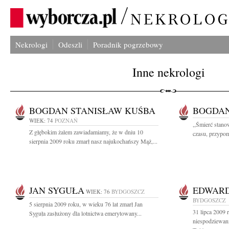
Nekrologi
Odeszli
Poradnik pogrzebowy
Inne nekrologi
BOGDAN STANISŁAW KUŚBA
BOGDAN
WIEK: 74
POZNAŃ
,,Śmierć stano
Z głębokim żalem zawiadamiamy, że w dniu 10
czasu, przypom
sierpnia 2009 roku zmarł nasz najukochańszy Mąż,...
JAN SYGUŁA
EDWARD
WIEK: 76
BYDGOSZCZ
BYDGOSZCZ
5 sierpnia 2009 roku, w wieku 76 lat zmarł Jan
31 lipca 2009 
Syguła zasłużony dla lotnictwa emerytowany...
niespodziewani