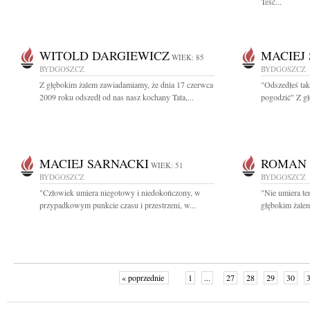
Teść...
WITOLD DARGIEWICZ
MACIEJ
WIEK: 85
BYDGOSZCZ
BYDGOSZCZ
Z głębokim żalem zawiadamiamy, że dnia 17 czerwca
"Odszedłeś tak
2009 roku odszedł od nas nasz kochany Tata,...
pogodzić" Z gł
MACIEJ SARNACKI
ROMAN 
WIEK: 51
BYDGOSZCZ
BYDGOSZCZ
"Człowiek umiera niegotowy i niedokończony, w
"Nie umiera te
przypadkowym punkcie czasu i przestrzeni, w...
głębokim żalem
« poprzednie
1
...
27
28
29
30