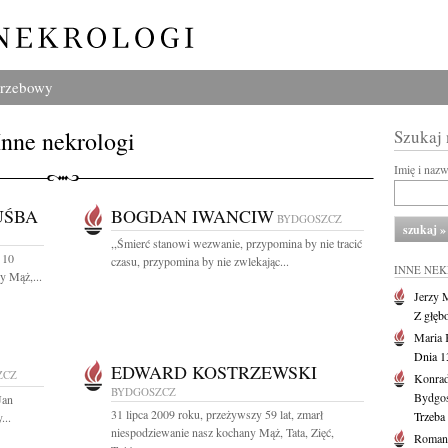
grzebowy
Inne nekrologi
Szukaj
Imię i naz
UŚBA
BOGDAN IWANCIW
BYDGOSZCZ
,,Śmierć stanowi wezwanie, przypomina by nie tracić
 10
czasu, przypomina by nie zwlekając...
INNE NE
y Mąż,...
Jerzy 
Z głęb
Maria 
Dnia 1
EDWARD KOSTRZEWSKI
ZCZ
Konrad
BYDGOSZCZ
Bydgo
Jan
31 lipca 2009 roku, przeżywszy 59 lat, zmarł
Trzeba 
...
niespodziewanie nasz kochany Mąż, Tata, Zięć,
Roman 