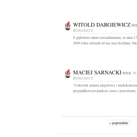
WITOLD DARGIEWICZ
WIE
BYDGOSZCZ
Z głębokim żalem zawiadamiamy, że dnia 1
2009 roku odszedł od nas nasz kochany Tata,
MACIEJ SARNACKI
WIEK: 51
BYDGOSZCZ
"Człowiek umiera niegotowy i niedokończo
przypadkowym punkcie czasu i przestrzeni, 
« poprzednie