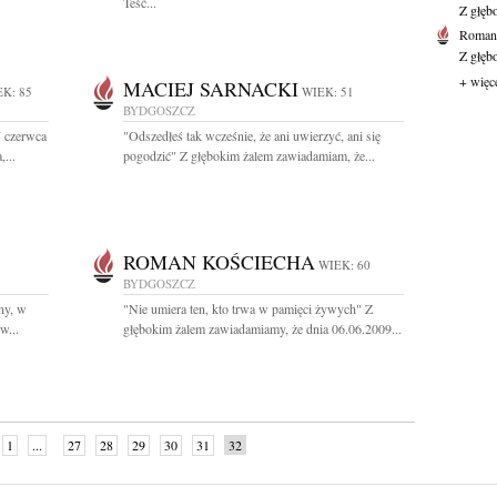
Teść...
Z głęb
Roman 
Z głęb
+ więc
MACIEJ SARNACKI
K: 85
WIEK: 51
BYDGOSZCZ
7 czerwca
"Odszedłeś tak wcześnie, że ani uwierzyć, ani się
...
pogodzić" Z głębokim żalem zawiadamiam, że...
ROMAN KOŚCIECHA
WIEK: 60
BYDGOSZCZ
ny, w
"Nie umiera ten, kto trwa w pamięci żywych" Z
w...
głębokim żalem zawiadamiamy, że dnia 06.06.2009...
1
...
27
28
29
30
31
32