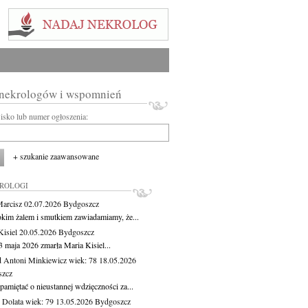
 nekrologów i wspomnień
wisko lub numer ogłoszenia:
+ szukanie zaawansowane
KROLOGI
Marcisz
02.07.2026
Bydgoszcz
okim żalem i smutkiem zawiadamiamy, że...
Kisiel
20.05.2026
Bydgoszcz
3 maja 2026 zmarła Maria Kisiel...
 Antoni Minkiewicz
wiek: 78
18.05.2026
szcz
pamiętać o nieustannej wdzięczności za...
Dolata
wiek: 79
13.05.2026
Bydgoszcz