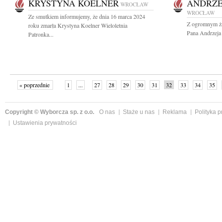
KRYSTYNA KOELNER
ANDRZE
WROCŁAW
WROCŁAW
Ze smutkiem informujemy, że dnia 16 marca 2024
Z ogromnym ża
roku zmarła Krystyna Koelner Wieloletnia
Pana Andrzeja 
Patronka...
« poprzednie
1
...
27
28
29
30
31
32
33
34
35
»
Copyright © Wyborcza sp. z o.o.
O nas
Staże u nas
Reklama
Polityka 
Ustawienia prywatności