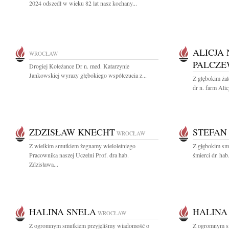
2024 odszedł w wieku 82 lat nasz kochany...
ALICJA
WROCŁAW
PALCZE
Drogiej Koleżance Dr n. med. Katarzynie
Jankowskiej wyrazy głębokiego współczucia z...
Z głębokim ża
dr n. farm Alic
ZDZISŁAW KNECHT
STEFAN
WROCŁAW
Z wielkim smutkiem żegnamy wieloletniego
Z głębokim sm
Pracownika naszej Uczelni Prof. dra hab.
śmierci dr. hab
Zdzisława...
HALINA SNELA
HALINA
WROCŁAW
Z ogromnym smutkiem przyjęliśmy wiadomość o
Z ogromnym s