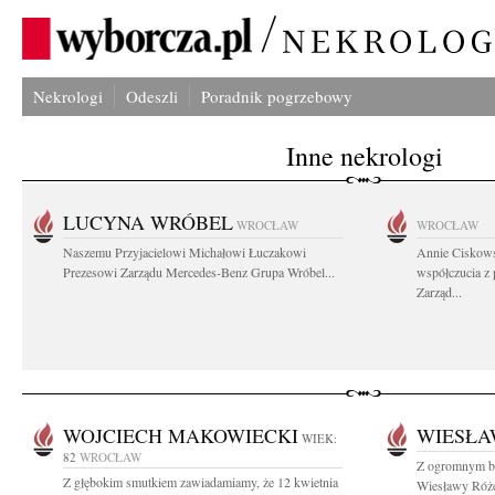
Nekrologi
Odeszli
Poradnik pogrzebowy
Inne nekrologi
LUCYNA WRÓBEL
WROCŁAW
WROCŁAW
Naszemu Przyjacielowi Michałowi Łuczakowi
Annie Ciskows
Prezesowi Zarządu Mercedes-Benz Grupa Wróbel...
współczucia z
Zarząd...
WOJCIECH MAKOWIECKI
WIESŁA
WIEK:
82
WROCŁAW
Z ogromnym bó
Z głębokim smutkiem zawiadamiamy, że 12 kwietnia
Wiesławy Różew