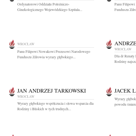
Ordynatorowi Oddziału Położniczo-
Panu Filipow
Ginekologicznego Wojewódzkiego Szpitala...
Funduszu Zdrow
ANDRZE
WROCŁAW
WROCŁAW
Panu Filipowi Nowakowi Prezesowi Narodowego
Dla dr Renaty 
Funduszu Zdrowia wyrazy głębokiego...
Rodziny najszc
JAN ANDRZEJ TARKOWSKI
JACEK 
WROCŁAW
Wyrazy głęboki
Wyrazy głębokiego współczucia i słowa wsparcia dla
powodu śmierci
Rodziny i Bliskich w tych trudnych...