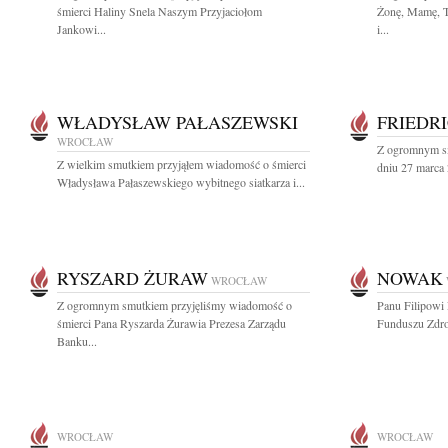
śmierci Haliny Snela Naszym Przyjaciołom
Żonę, Mamę, Te
Jankowi...
i...
WŁADYSŁAW PAŁASZEWSKI
FRIEDR
WROCŁAW
Z ogromnym sm
Z wielkim smutkiem przyjąłem wiadomość o śmierci
dniu 27 marca 
Władysława Pałaszewskiego wybitnego siatkarza i...
RYSZARD ŻURAW
NOWAK
WROCŁAW
Z ogromnym smutkiem przyjęliśmy wiadomość o
Panu Filipow
śmierci Pana Ryszarda Żurawia Prezesa Zarządu
Funduszu Zdro
Banku...
WROCŁAW
WROCŁAW