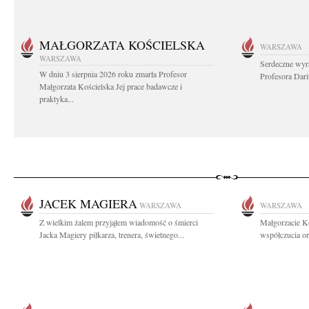
MAŁGORZATA KOŚCIELSKA
WARSZAWA
WARSZAWA
Serdeczne wyr
W dniu 3 sierpnia 2026 roku zmarła Profesor
Profesora Dar
Małgorzata Kościelska Jej prace badawcze i
praktyka...
JACEK MAGIERA
WARSZAWA
WARSZAWA
Z wielkim żalem przyjąłem wiadomość o śmierci
Małgorzacie K
Jacka Magiery piłkarza, trenera, świetnego...
współczucia or