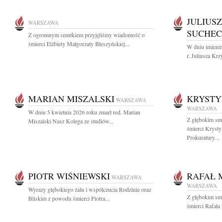
JULIUS
WARSZAWA
SUCHEC
Z ogromnym smutkiem przyjęliśmy wiadomość o
śmierci Elżbiety Małgorzaty Błeszyńskiej...
W dniu imieni
r. Juliusza Kr
MARIAN MISZALSKI
KRYSTY
WARSZAWA
WARSZAWA
W dniu 5 kwietnia 2026 roku zmarł red. Marian
Z głębokim sm
Miszalski Nasz Kolega ze studiów...
śmierci Kryst
Prokuratury...
PIOTR WIŚNIEWSKI
RAFAŁ 
WARSZAWA
WARSZAWA
Wyrazy głębokiego żalu i współczucia Rodzinie oraz
Z głębokim sm
Bliskim z powodu śmierci Piotra...
śmierci Rafała