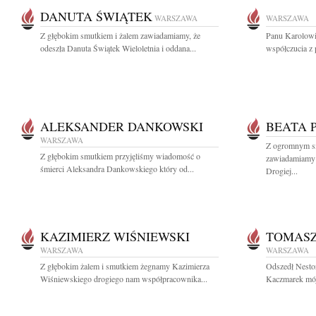
DANUTA ŚWIĄTEK
WARSZAWA
WARSZAWA
Z głębokim smutkiem i żalem zawiadamiamy, że
Panu Karolowi
odeszła Danuta Świątek Wieloletnia i oddana...
współczucia z 
ALEKSANDER DANKOWSKI
BEATA 
WARSZAWA
Z ogromnym sm
Z głębokim smutkiem przyjęliśmy wiadomość o
zawiadamiamy o
śmierci Aleksandra Dankowskiego który od...
Drogiej...
KAZIMIERZ WIŚNIEWSKI
TOMAS
WARSZAWA
WARSZAWA
Z głębokim żalem i smutkiem żegnamy Kazimierza
Odszedł Nestor
Wiśniewskiego drogiego nam współpracownika...
Kaczmarek mój 