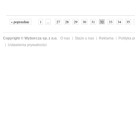
« poprzednie
1
...
27
28
29
30
31
32
33
34
35
»
Copyright © Wyborcza sp. z o.o.
O nas
Staże u nas
Reklama
Polityka 
Ustawienia prywatności