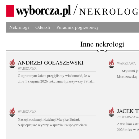
Nekrologi
Odeszli
Poradnik pogrzebowy
Inne nekrologi
ANDRZEJ GOŁASZEWSKI
WARSZAWA
WARSZAWA
Myślami jes
Z ogromnym żalem przyjęliśmy wiadomość, że w
Morozowską Ag
dniu 1 sierpnia 2026 roku zmarł przeżywszy 89 lat...
JACEK 
WARSZAWA
79
WARSZAW
Naszej kochanej i dzielnej Marylce Butruk
Z wielkim żale
Najcieplejsze wyrazy wsparcia i współczucia w...
2026 roku w Au