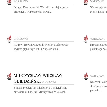
WARSZAWA
WARSZAWA
Drogiej Koleżance Joli Wyczółkowskiej wyrazy
Wyrazy głębok
głębokiego współczucia i słowa...
Mamy naszej Ko
WARSZAWA
WARSZAWA
Piotrowi Butwiłowiczowi i Monice Stefanowicz
Drogiemu Kol
wyrazy głębokiego żalu i współczucia z...
głębokiego wsp
MIECZYSŁAW WIESŁAW
WARSZAWA
OBIEDZIŃSKI
WARSZAWA
Naszemu Kole
składamy wyra
Z żalem przyjęliśmy wiadomość o śmierci Pana
powodu...
profesora dr hab. inż. Mieczysława Wiesława...