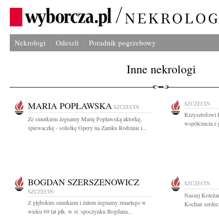
Nekrologi
Odeszli
Poradnik pogrzebowy
Inne nekrologi
MARIA POPŁAWSKA
SZCZECIN
SZCZECIN
Krzysztofowi 
Ze smutkiem żegnamy Marię Popławską aktorkę,
współczucia z 
śpiewaczkę - solistkę Opery na Zamku Rodzinie i...
BOGDAN SZERSZENOWICZ
SZCZECIN
SZCZECIN
Naszej Koleża
Z głębokim smutkiem i żalem żegnamy zmarłego w
Kochan serdecz
wieku 69 lat płk. w st. spoczynku Bogdana...