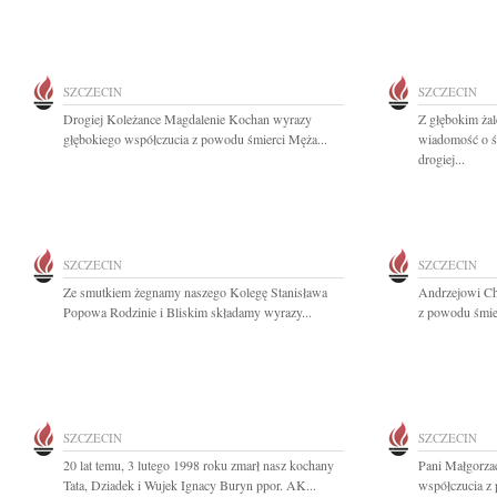
SZCZECIN
SZCZECIN
Drogiej Koleżance Magdalenie Kochan wyrazy
Z głębokim żal
głębokiego współczucia z powodu śmierci Męża...
wiadomość o ś
drogiej...
SZCZECIN
SZCZECIN
Ze smutkiem żegnamy naszego Kolegę Stanisława
Andrzejowi Ch
Popowa Rodzinie i Bliskim składamy wyrazy...
z powodu śmie
SZCZECIN
SZCZECIN
20 lat temu, 3 lutego 1998 roku zmarł nasz kochany
Pani Małgorza
Tata, Dziadek i Wujek Ignacy Buryn ppor. AK...
współczucia z