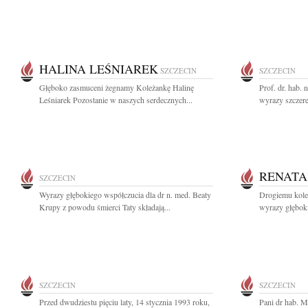
HALINA LEŚNIAREK
SZCZECIN
SZCZECIN
Głęboko zasmuceni żegnamy Koleżankę Halinę
Prof. dr. hab
Leśniarek Pozostanie w naszych serdecznych...
wyrazy szczere
RENATA
SZCZECIN
Wyrazy głębokiego współczucia dla dr n. med. Beaty
Drogiemu kole
Krupy z powodu śmierci Taty składają...
wyrazy głęboki
SZCZECIN
SZCZECIN
Przed dwudziestu pięciu laty, 14 stycznia 1993 roku,
Pani dr hab. M