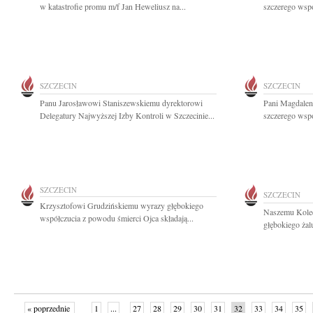
w katastrofie promu m/f Jan Heweliusz na...
szczerego wspó
SZCZECIN
SZCZECIN
Panu Jarosławowi Staniszewskiemu dyrektorowi
Pani Magdalen
Delegatury Najwyższej Izby Kontroli w Szczecinie...
szczerego wsp
SZCZECIN
SZCZECIN
Krzysztofowi Grudzińskiemu wyrazy głębokiego
Naszemu Kole
współczucia z powodu śmierci Ojca składają...
głębokiego żal
« poprzednie
1
...
27
28
29
30
31
32
33
34
35