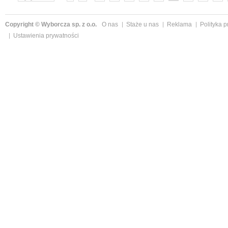
»
Copyright © Wyborcza sp. z o.o.
O nas
Staże u nas
Reklama
Polityka 
Ustawienia prywatności