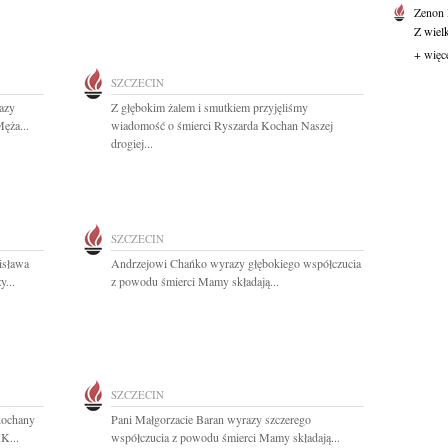
Zenon
Z wiel
+ więc
SZCZECIN
azy
Z głębokim żalem i smutkiem przyjęliśmy
ęża...
wiadomość o śmierci Ryszarda Kochan Naszej
drogiej...
SZCZECIN
isława
Andrzejowi Chańko wyrazy głębokiego współczucia
...
z powodu śmierci Mamy składają...
SZCZECIN
 kochany
Pani Małgorzacie Baran wyrazy szczerego
K...
współczucia z powodu śmierci Mamy składają...