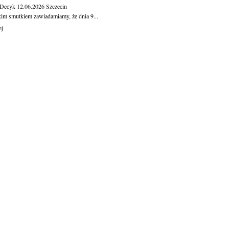
 Decyk
12.06.2026
Szczecin
kim smutkiem zawiadamiamy, że dnia 9...
ej