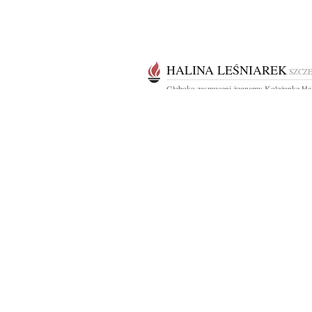
HALINA LEŚNIAREK
SZCZ
Głęboko zasmuceni żegnamy Koleżankę Hal
Leśniarek Pozostanie w naszych serdecznych
SZCZECIN
Wyrazy głębokiego współczucia dla dr n. m
Krupy z powodu śmierci Taty składają...
SZCZECIN
Przed dwudziestu pięciu laty, 14 stycznia 1