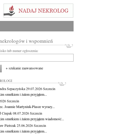
 nekrologów i wspomnień
wisko lub numer ogłoszenia:
+ szukanie zaawansowane
KROLOGI
ndra Szpaczyńska
29.07.2026
Szczecin
kim smutkiem i żalem przyjąłem...
.2026
Szczecin
ec. Joannie Martyniuk-Plasze wyrazy...
d Ciupak
08.07.2026
Szczecin
kim smutkiem i żalem przyjąłem wiadomość...
aw Pietrzak
25.06.2026
Szczecin
kim smutkiem i żalem przyjąłem...