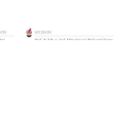
ECIN
SZCZECIN
inę
Prof. dr. hab. n. med. Mirosławowi Brykczyńskiemu
...
wyrazy szczerego współczucia i słowa...
RENATA RUKS
SZCZECIN
ed. Beaty
Drogiemu koledze Alfredowi Jazukiewiczowi
wyrazy głębokiego współczucia i słowa wsparcia...
SZCZECIN
993 roku,
Pani dr hab. Mariannie Soroce, prof. US wyrazy