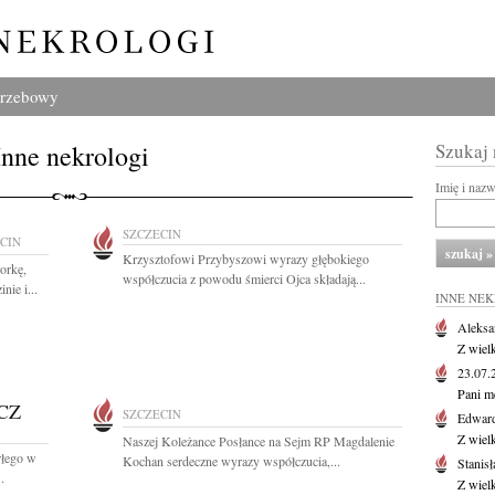
grzebowy
Inne nekrologi
Szukaj
Imię i naz
SZCZECIN
CIN
Krzysztofowi Przybyszowi wyrazy głębokiego
orkę,
współczucia z powodu śmierci Ojca składają...
ie i...
INNE NE
Aleksa
Z wiel
23.07
Pani m
CZ
SZCZECIN
Edwar
Z wiel
Naszej Koleżance Posłance na Sejm RP Magdalenie
rłego w
Kochan serdeczne wyrazy współczucia,...
Stanisł
.
Z wiel