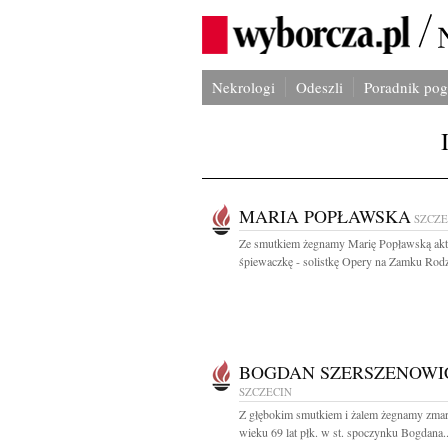
Nekrologi
Odeszli
Poradnik po
MARIA POPŁAWSKA
SZCZE
Ze smutkiem żegnamy Marię Popławską akt
śpiewaczkę - solistkę Opery na Zamku Rodzin
BOGDAN SZERSZENOWI
SZCZECIN
Z głębokim smutkiem i żalem żegnamy zma
wieku 69 lat płk. w st. spoczynku Bogdana..