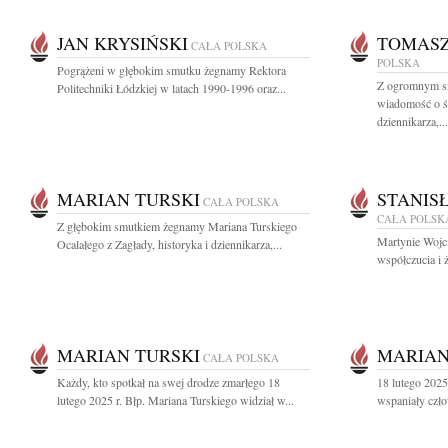
JAN KRYSIŃSKI
TOMASZ
CAŁA POLSKA
POLSKA
Pogrążeni w głębokim smutku żegnamy Rektora
Z ogromnym sm
Politechniki Łódzkiej w latach 1990-1996 oraz...
wiadomość o ś
dziennikarza,...
MARIAN TURSKI
STANIS
CAŁA POLSKA
CAŁA POLSK
Z głębokim smutkiem żegnamy Mariana Turskiego
Martynie Wojc
Ocalałego z Zagłady, historyka i dziennikarza,...
współczucia i 
MARIAN TURSKI
MARIAN
CAŁA POLSKA
Każdy, kto spotkał na swej drodze zmarłego 18
18 lutego 2025
lutego 2025 r. Błp. Mariana Turskiego widział w...
wspaniały czło