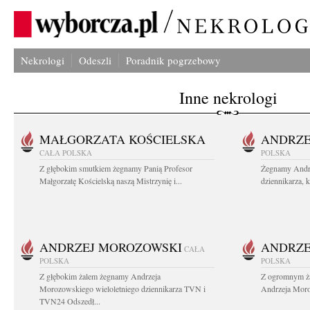
Nekrologi
Odeszli
Poradnik pogrzebowy
Inne nekrologi
MAŁGORZATA KOŚCIELSKA
ANDRZE
CAŁA POLSKA
POLSKA
Z głębokim smutkiem żegnamy Panią Profesor
Żegnamy Andr
Małgorzatę Kościelską naszą Mistrzynię i...
dziennikarza, 
ANDRZEJ MOROZOWSKI
ANDRZE
CAŁA
POLSKA
POLSKA
Z głębokim żalem żegnamy Andrzeja
Z ogromnym ża
Morozowskiego wieloletniego dziennikarza TVN i
Andrzeja Moro
TVN24 Odszedł...