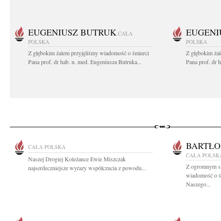
EUGENIUSZ BUTRUK
EUGENI
CAŁA
POLSKA
POLSKA
Z głębokim żalem przyjęliśmy wiadomość o śmierci
Z głębokim ża
Pana prof. dr hab. n. med. Eugeniusza Butruka...
Pana prof. dr 
BARTŁO
CAŁA POLSKA
CAŁA POLSK
Naszej Drogiej Koleżance Ewie Miszczak
Z ogromnym sm
najserdeczniejsze wyrazy współczucia z powodu...
wiadomość o ś
Naszego...