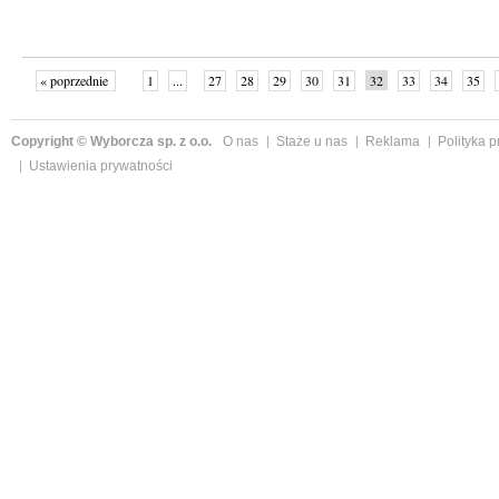
« poprzednie
1
...
27
28
29
30
31
32
33
34
35
»
Copyright © Wyborcza sp. z o.o.
O nas
Staże u nas
Reklama
Polityka 
Ustawienia prywatności