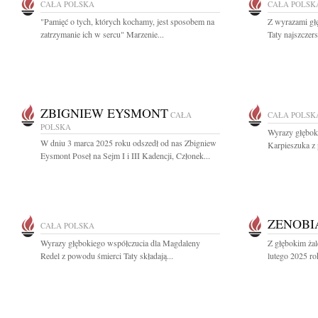
CAŁA POLSKA
CAŁA POLSK
"Pamięć o tych, których kochamy, jest sposobem na
Z wyrazami gł
zatrzymanie ich w sercu" Marzenie...
Taty najszczer
ZBIGNIEW EYSMONT
CAŁA
CAŁA POLSK
POLSKA
Wyrazy głębok
W dniu 3 marca 2025 roku odszedł od nas Zbigniew
Karpieszuka z 
Eysmont Poseł na Sejm I i III Kadencji, Członek...
ZENOBI
CAŁA POLSKA
Wyrazy głębokiego współczucia dla Magdaleny
Z głębokim ża
Redel z powodu śmierci Taty składają...
lutego 2025 rok