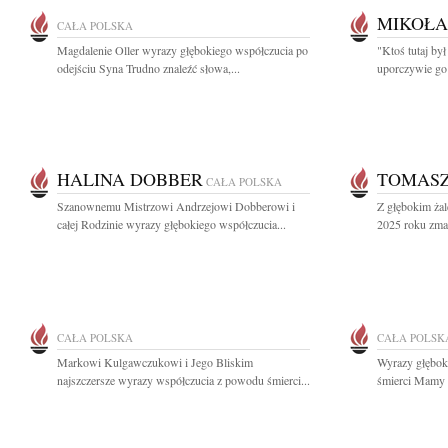
MIKOŁA
CAŁA POLSKA
Magdalenie Oller wyrazy głębokiego współczucia po
"Ktoś tutaj był
odejściu Syna Trudno znaleźć słowa,...
uporczywie go
HALINA DOBBER
TOMASZ
CAŁA POLSKA
Szanownemu Mistrzowi Andrzejowi Dobberowi i
Z głębokim żal
całej Rodzinie wyrazy głębokiego współczucia...
2025 roku zmar
CAŁA POLSKA
CAŁA POLSK
Markowi Kulgawczukowi i Jego Bliskim
Wyrazy głębok
najszczersze wyrazy współczucia z powodu śmierci...
śmierci Mamy 