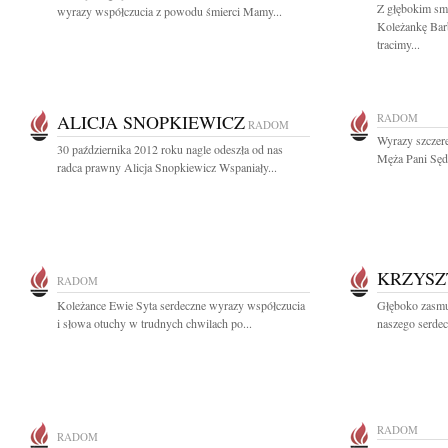
Z głębokim sm
wyrazy współczucia z powodu śmierci Mamy...
Koleżankę Bar
tracimy...
ALICJA SNOPKIEWICZ
RADOM
RADOM
Wyrazy szczer
30 października 2012 roku nagle odeszła od nas
Męża Pani Sędz
radca prawny Alicja Snopkiewicz Wspaniały...
KRZYSZ
RADOM
Koleżance Ewie Syta serdeczne wyrazy współczucia
Głęboko zasmu
i słowa otuchy w trudnych chwilach po...
naszego serde
RADOM
RADOM