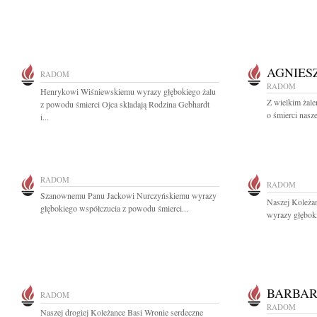
AGNIES
RADOM
RADOM
Henrykowi Wiśniewskiemu wyrazy głębokiego żalu
Z wielkim żal
z powodu śmierci Ojca składają Rodzina Gebhardt
o śmierci nasze
i...
RADOM
RADOM
Szanownemu Panu Jackowi Nurczyńskiemu wyrazy
Naszej Koleża
głębokiego współczucia z powodu śmierci...
wyrazy głęboki
BARBAR
RADOM
RADOM
Naszej drogiej Koleżance Basi Wronie serdeczne