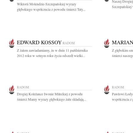
Naszej Drogiej
Wiktorii Molendzie-Szczepańskiej wyrazy
Szczepańskiej 
głębokiego współczucia z powodu śmierci Taty...
EDWARD KOSSOY
MARIAN
RADOM
Z żalem zawiadamiamy, że w dniu 11 października
Z głębokim sm
2012 roku w setnym roku życia odszedł wielki...
śmierci naszeg
RADOM
RADOM
Drogiej Koleżance Iwonie Miłeckiej z powodu
Pawłowi Łodyd
śmierci Mamy wyrazy głębokiego żalu składają...
współczucia z 