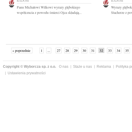
RADOM
RADOM
Panu Michałowi Wilkowi wyrazy głębokiego
Wyrazy głębok
współczucia z powodu śmierci Ojca składają...
Stacherze z po
« poprzednie
1
...
27
28
29
30
31
32
33
34
35
»
Copyright © Wyborcza sp. z o.o.
O nas
Staże u nas
Reklama
Polityka 
Ustawienia prywatności