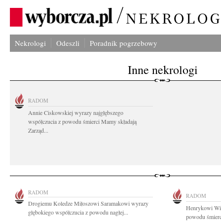
Nekrologi
Odeszli
Poradnik pogrzebowy
Inne nekrologi
RADOM
Annie Ciskowskiej wyrazy najgłębszego
współczucia z powodu śmierci Mamy składają
Zarząd...
RADOM
RADOM
Drogiemu Koledze Miłoszowi Saramakowi wyrazy
Henrykowi Wiś
głębokiego współczucia z powodu nagłej...
powodu śmierci