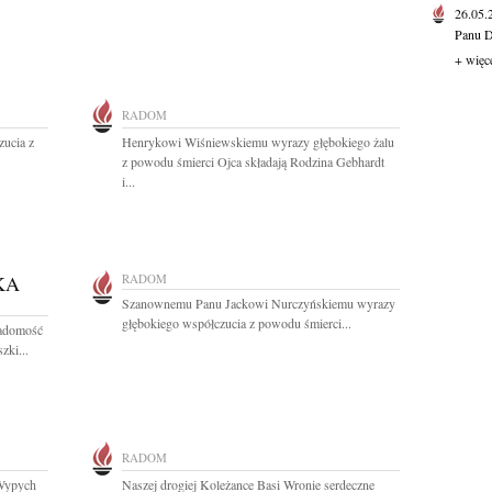
26.05
Panu D
+ więc
RADOM
ucia z
Henrykowi Wiśniewskiemu wyrazy głębokiego żalu
z powodu śmierci Ojca składają Rodzina Gebhardt
i...
KA
RADOM
Szanownemu Panu Jackowi Nurczyńskiemu wyrazy
głębokiego współczucia z powodu śmierci...
iadomość
zki...
RADOM
-Wypych
Naszej drogiej Koleżance Basi Wronie serdeczne