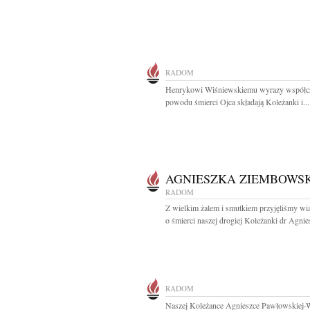
RADOM
Henrykowi Wiśniewskiemu wyrazy współcz
powodu śmierci Ojca składają Koleżanki i...
AGNIESZKA ZIEMBOWS
RADOM
Z wielkim żalem i smutkiem przyjęliśmy w
o śmierci naszej drogiej Koleżanki dr Agnies
RADOM
Naszej Koleżance Agnieszce Pawłowskiej