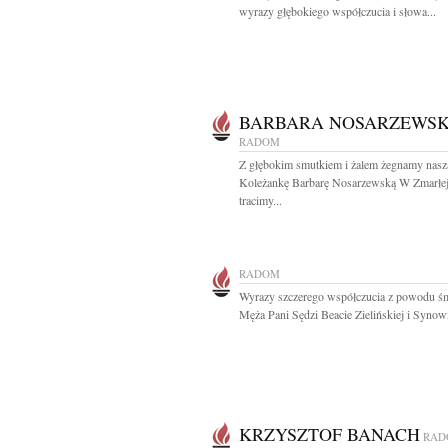
wyrazy głębokiego współczucia i słowa...
BARBARA NOSARZEWS
RADOM
Z głębokim smutkiem i żalem żegnamy nasz
Koleżankę Barbarę Nosarzewską W Zmarłe
tracimy...
RADOM
Wyrazy szczerego współczucia z powodu śm
Męża Pani Sędzi Beacie Zielińskiej i Synowi
KRZYSZTOF BANACH
RAD