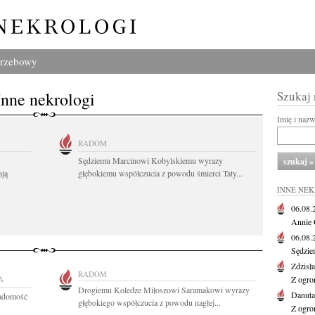
grzebowy
Inne nekrologi
Szukaj
Imię i naz
RADOM
Sędziemu Marcinowi Kobylskiemu wyrazy
ają
głębokiemu współczucia z powodu śmierci Taty...
INNE NE
06.08
Annie 
06.08
Sędzie
Zdzisł
RADOM
A
Z ogro
Drogiemu Koledze Miłoszowi Saramakowi wyrazy
Danut
iadomość
głębokiego współczucia z powodu nagłej...
Z ogro