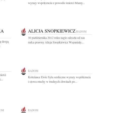
wyrazy współczucia z powodu śmierci Mamy...
KA
ALICJA SNOPKIEWICZ
RADOM
30 października 2012 roku nagle odeszła od nas
ą drogą
radca prawny Alicja Snopkiewicz Wspaniały...
j
RADOM
ierci
Koleżance Ewie Syta serdeczne wyrazy współczucia
...
i słowa otuchy w trudnych chwilach po...
OM
RADOM