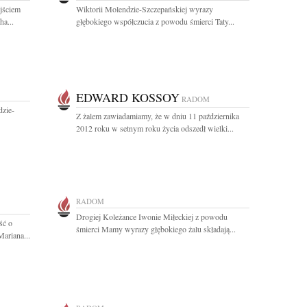
jściem
Wiktorii Molendzie-Szczepańskiej wyrazy
a...
głębokiego współczucia z powodu śmierci Taty...
EDWARD KOSSOY
RADOM
dzie-
Z żalem zawiadamiamy, że w dniu 11 października
2012 roku w setnym roku życia odszedł wielki...
RADOM
Drogiej Koleżance Iwonie Miłeckiej z powodu
ść o
śmierci Mamy wyrazy głębokiego żalu składają...
Mariana...