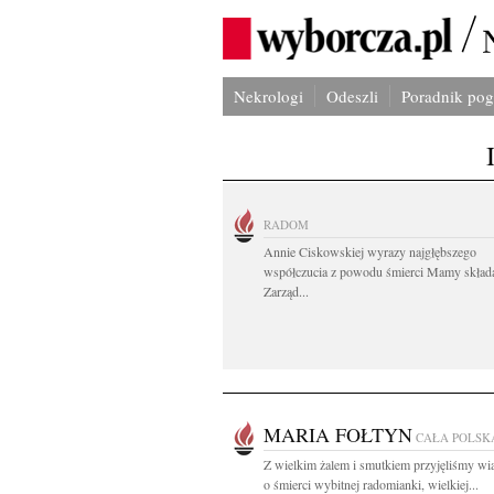
Nekrologi
Odeszli
Poradnik po
RADOM
Annie Ciskowskiej wyrazy najgłębszego
współczucia z powodu śmierci Mamy skład
Zarząd...
MARIA FOŁTYN
CAŁA POLSK
Z wielkim żalem i smutkiem przyjęliśmy w
o śmierci wybitnej radomianki, wielkiej...