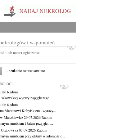
 nekrologów i wspomnień
wisko lub numer ogłoszenia:
+ szukanie zaawansowane
KROLOGI
.2026
Radom
Ciskowskiej wyrazy najgłębszego...
.2026
Radom
mu Marcinowi Kobylskiemu wyrazy...
aw Maszkiewicz
29.07.2026
Radom
mnym smutkiem i żalem przyjąłem...
a Grabowska
07.07.2026
Radom
mnym smutkiem przyjęliśmy wiadomość o...