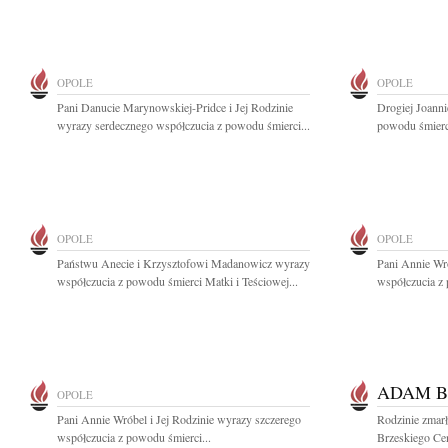
OPOLE
OPOLE
Pani Danucie Marynowskiej-Pridce i Jej Rodzinie
Drogiej Joanni
wyrazy serdecznego współczucia z powodu śmierci...
powodu śmierc
OPOLE
OPOLE
Państwu Anecie i Krzysztofowi Madanowicz wyrazy
Pani Annie Wró
współczucia z powodu śmierci Matki i Teściowej...
współczucia z 
ADAM B
OPOLE
Pani Annie Wróbel i Jej Rodzinie wyrazy szczerego
Rodzinie zmar
współczucia z powodu śmierci...
Brzeskiego Ce