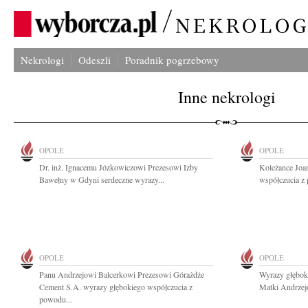
Nekrologi
Odeszli
Poradnik pogrzebowy
Inne nekrologi
OPOLE
OPOLE
Dr. inż. Ignacemu Józkowiczowi Prezesowi Izby
Koleżance Joan
Bawełny w Gdyni serdeczne wyrazy...
współczucia z 
OPOLE
OPOLE
Panu Andrzejowi Balcerkowi Prezesowi Górażdże
Wyrazy głębok
Cement S.A. wyrazy głębokiego współczucia z
Matki Andrzejo
powodu...