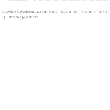
»
Copyright © Wyborcza sp. z o.o.
O nas
Staże u nas
Reklama
Polityka 
Ustawienia prywatności