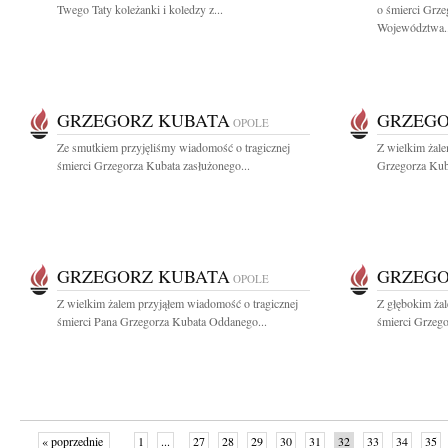
Twego Taty koleżanki i koledzy z...
o śmierci Grz
Województwa..
GRZEGORZ KUBATA
GRZEGO
OPOLE
Ze smutkiem przyjęliśmy wiadomość o tragicznej
Z wielkim żal
śmierci Grzegorza Kubata zasłużonego...
Grzegorza Kub
GRZEGORZ KUBATA
GRZEGO
OPOLE
Z wielkim żalem przyjąłem wiadomość o tragicznej
Z głębokim żal
śmierci Pana Grzegorza Kubata Oddanego...
śmierci Grzeg
« poprzednie
1
...
27
28
29
30
31
32
33
34
35