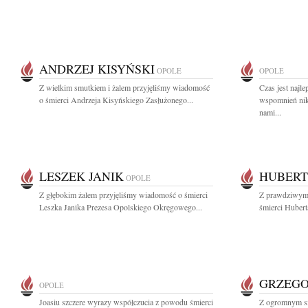
ANDRZEJ KISYŃSKI
OPOLE
OPOLE
Z wielkim smutkiem i żalem przyjęliśmy wiadomość
Czas jest najl
o śmierci Andrzeja Kisyńskiego Zasłużonego...
wspomnień nikt
nami...
LESZEK JANIK
HUBERT
OPOLE
Z głębokim żalem przyjęliśmy wiadomość o śmierci
Z prawdziwym 
Leszka Janika Prezesa Opolskiego Okręgowego...
śmierci Huber
GRZEGO
OPOLE
Joasiu szczere wyrazy współczucia z powodu śmierci
Z ogromnym sm