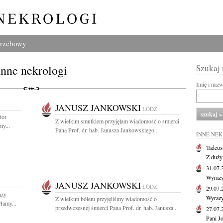
grzebowy
Inne nekrologi
Szukaj
Imię i naz
JANUSZ JANKOWSKI
ŁÓDŹ
tor
Z wielkim smutkiem przyjęłam wiadomość o śmierci
y...
Pana Prof. dr. hab. Janusza Jankowskiego...
INNE NE
Tadeus
Z duży
31.07
Wyrazy
JANUSZ JANKOWSKI
ŁÓDŹ
29.07
azy
Wyrazy
Z wielkim bólem przyjęliśmy wiadomość o
Mamy...
przedwczesnej śmierci Pana Prof. dr. hab. Janusza...
27.07
Pani J