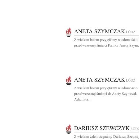
ANETA SZYMCZAK
ŁÓDŹ
Z wielkim bólem przyjęliśmy wiadomość o
przedwczesnej śmierci Pani dr Anety Szymc
ANETA SZYMCZAK
ŁÓDŹ
Z wielkim bólem przyjęliśmy wiadomość o
przedwczesnej śmierci dr Anety Szymczak
Adiunkta...
DARIUSZ SZEWCZYK
ŁÓD
Z wielkim żalem żegnamy Dariusza Szewcz