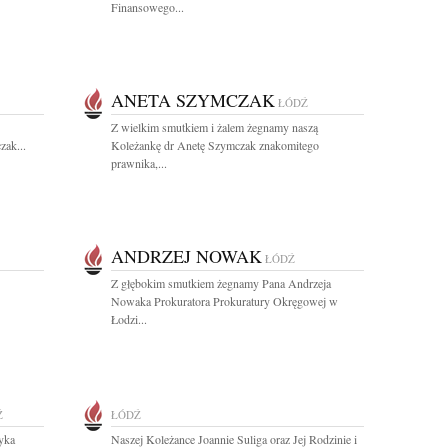
Finansowego...
ANETA SZYMCZAK
ŁÓDŹ
Z wielkim smutkiem i żalem żegnamy naszą
zak...
Koleżankę dr Anetę Szymczak znakomitego
prawnika,...
ANDRZEJ NOWAK
ŁÓDŹ
Z głębokim smutkiem żegnamy Pana Andrzeja
Nowaka Prokuratora Prokuratury Okręgowej w
Łodzi...
Ź
ŁÓDŹ
yka
Naszej Koleżance Joannie Suliga oraz Jej Rodzinie i