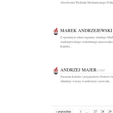
Absolwenta Wydziału Mechanicznego Politec
MAREK ANDRZEJEWSKI
Z ogromnym żalem żegnamy zmarłego Mar
Andrzejewskiego wieloletniego pracownika
Katedry...
ANDRZEJ MAJER
ŁÓDŹ
Naszemu koledze i przyjacielowi Piotrowi 
składamy wyrazy współczucia z powodu...
« poprzednie
1
...
27
28
29