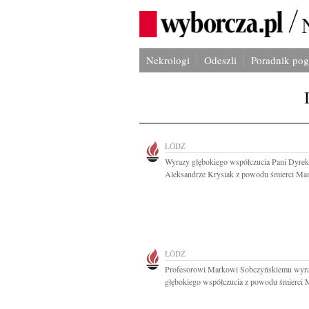
Nekrologi
Odeszli
Poradnik po
ŁÓDŹ
Wyrazy głębokiego współczucia Pani Dyrek
Aleksandrze Krysiak z powodu śmierci Mam
ŁÓDŹ
Profesorowi Markowi Sobczyńskiemu wyr
głębokiego współczucia z powodu śmierci 