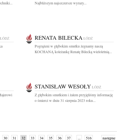
hniki...
Najbliższym najszczersze wyrazy...
RENATA BILECKA
ŁÓDŹ
ŁÓDŹ
ka
Pogrążeni w głębokim smutku żegnamy naszą
KOCHANĄ koleżankę Renatę Bilecką wieloletnią...
STANISŁAW WESOŁY
ŁÓDŹ
Majerowi
Z głębokim smutkiem i żalem przyjęliśmy informację
o śmierci w dniu 31 sierpnia 2023 roku...
30
31
32
33
34
35
36
37
...
516
następne