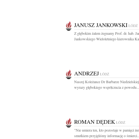
JANUSZ JANKOWSKI
ŁÓDŹ
Z głębokim żalem żegnamy Prof. dr. hab. J
Jankowskiego Wieloletniego kierownika Kat
ANDRZEJ
ŁÓDŹ
Naszej Koleżance Dr Barbarze Niedzielskie
wyrazy głębokiego współczucia z powodu..
ROMAN DĘDEK
ŁÓDŹ
"Nie umiera ten, kto pozostaje w pamięci in
smutkiem przyjęliśmy informację o śmierci..