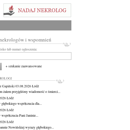
 nekrologów i wspomnień
wisko lub numer ogłoszenia:
+ szukanie zaawansowane
KROLOGI
z Gapiński
03.08.2026
Łódź
m żalem przyjęliśmy wiadomość o śmierci...
.2026
Łódź
 głębokiego współczucia dla...
.2026
Łódź
 współczucia Pani Janinie...
.2026
Łódź
oannie Nowińskiej wyrazy głębokiego...