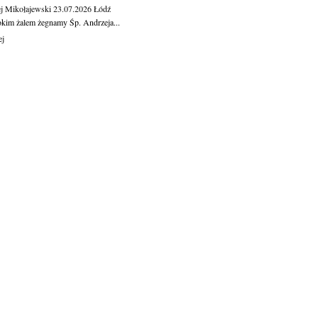
j Mikołajewski
23.07.2026
Łódź
okim żalem żegnamy Śp. Andrzeja...
ej