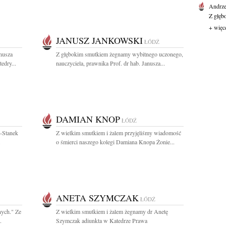
Andrze
Z głęb
+ więc
JANUSZ JANKOWSKI
ŁÓDŹ
anusza
Z głębokim smutkiem żegnamy wybitnego uczonego,
edry...
nauczyciela, prawnika Prof. dr hab. Janusza...
DAMIAN KNOP
ŁÓDŹ
j-Stanek
Z wielkim smutkiem i żalem przyjęliśmy wiadomość
.
o śmierci naszego kolegi Damiana Knopa Żonie...
ANETA SZYMCZAK
ŁÓDŹ
nych." Ze
Z wielkim smutkiem i żalem żegnamy dr Anetę
.
Szymczak adiunkta w Katedrze Prawa