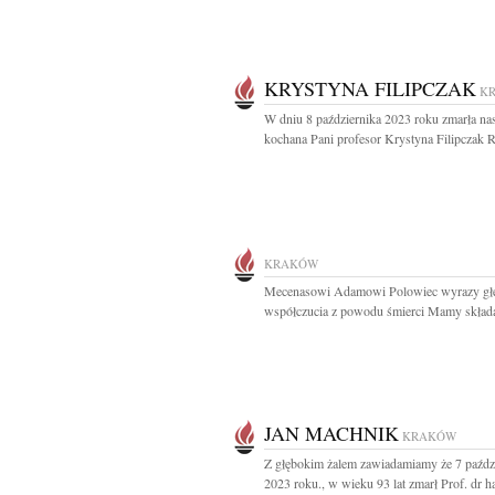
KRYSTYNA FILIPCZAK
K
W dniu 8 października 2023 roku zmarła na
kochana Pani profesor Krystyna Filipczak R
KRAKÓW
Mecenasowi Adamowi Polowiec wyrazy gł
współczucia z powodu śmierci Mamy składaj
JAN MACHNIK
KRAKÓW
Z głębokim żalem zawiadamiamy że 7 paźdz
2023 roku., w wieku 93 lat zmarł Prof. dr ha