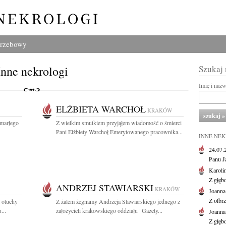
grzebowy
Inne nekrologi
Szukaj
Imię i naz
ELŻBIETA WARCHOŁ
KRAKÓW
zmarłego
Z wielkim smutkiem przyjąłem wiadomość o śmierci
Pani Elżbiety Warchoł Emerytowanego pracownika...
INNE NE
24.07
Panu J
Karoli
Z głęb
ANDRZEJ STAWIARSKI
KRAKÓW
Joanna
Z olbr
i otuchy
Z żalem żegnamy Andrzeja Stawiarskiego jednego z
...
założycieli krakowskiego oddziału "Gazety...
Joanna
Z głęb