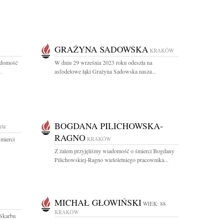
GRAŻYNA SADOWSKA
KRAKÓW
adomość
W dniu 29 września 2023 roku odeszła na
.
asfodelowe łąki Grażyna Sadowska nasza...
BOGDANA PILICHOWSKA-
ÓW
RAGNO
mierci
KRAKÓW
Z żalem przyjęliśmy wiadomość o śmierci Bogdany
Pilichowskiej-Ragno wieloletniego pracownika...
MICHAŁ GŁOWIŃSKI
WIEK: 88
KRAKÓW
 Skarbu