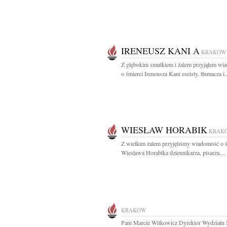
IRENEUSZ KANI A
KRAKÓW
Z głębokim smutkiem i żalem przyjąłem wi
o śmierci Ireneusza Kani eseisty, tłumacza i..
WIESŁAW HORABIK
KRAK
Z wielkim żalem przyjęliśmy wiadomość o ś
Wiesława Horabika dziennikarza, pisarza,...
KRAKÓW
Pani Marcie Witkowicz Dyrektor Wydziału