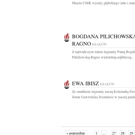
Miasta UMK wyrazy głębokiego żalu i smut
BOGDANA PILICHOWSK
RAGNO
KRAKÓW
Z największym żalem żegnamy Panią Bogd
Pilichowską-Ragno wieloletnią najbliższą...
EWA IBISZ
KRAKÓW
Ze smutkiem żegnamy naszą Koleżankę Ewę
domu Gawrońska Zostaniesz w naszej pamięc
« poprzednie
1
...
27
28
29