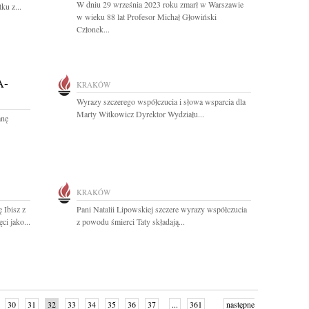
W dniu 29 września 2023 roku zmarł w Warszawie
ku z...
w wieku 88 lat Profesor Michał Głowiński
Członek...
A-
KRAKÓW
Wyrazy szczerego współczucia i słowa wsparcia dla
Marty Witkowicz Dyrektor Wydziału...
anę
KRAKÓW
 Ibisz z
Pani Natalii Lipowskiej szczere wyrazy współczucia
i jako...
z powodu śmierci Taty składają...
30
31
32
33
34
35
36
37
...
361
następne