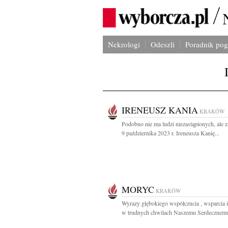
Nekrologi
Odeszli
Poradnik po
IRENEUSZ KANIA
KRAKÓW
Podobno nie ma ludzi niezastąpionych, ale 
9 października 2023 r. Ireneusza Kanię...
MORYC
KRAKÓW
Wyrazy głębokiego współczucia , wsparcia 
w trudnych chwilach Naszemu Serdecznemu