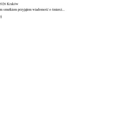
.2026
Kraków
m smutkiem przyjąłem wiadomość o śmierci...
ej