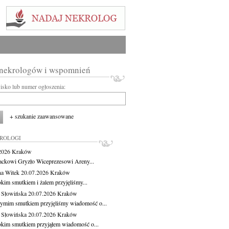
 nekrologów i wspomnień
wisko lub numer ogłoszenia:
+ szukanie zaawansowane
KROLOGI
.2026
Kraków
ackowi Gryzło Wiceprezesowi Areny...
na Witek
20.07.2026
Kraków
okim smutkiem i żalem przyjęliśmy...
 Słowińska
20.07.2026
Kraków
zymim smutkiem przyjęliśmy wiadomość o...
 Słowińska
20.07.2026
Kraków
okim smutkiem przyjąłem wiadomość o...