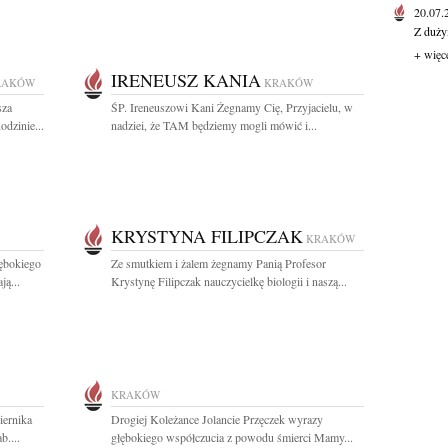
20.07
Z duży
+ więc
IRENEUSZ KANIA
RAKÓW
KRAKÓW
sza
ŚP. Ireneuszowi Kani Żegnamy Cię, Przyjacielu, w
odzinie...
nadziei, że TAM będziemy mogli mówić i...
KRYSTYNA FILIPCZAK
KRAKÓW
ębokiego
Ze smutkiem i żalem żegnamy Panią Profesor
ą...
Krystynę Filipczak nauczycielkę biologii i naszą...
KRAKÓW
iernika
Drogiej Koleżance Jolancie Przęczek wyrazy
b....
głębokiego współczucia z powodu śmierci Mamy...