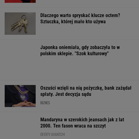
Oszuści wzięli na nią pożyczkę, bank zażądał
spłaty. Jest decyzja sądu
BIZNES
Mandaryna w szerokich jeansach jak z lat
2000. Ten fason wraca na szczyt
OFERTY AVANTI24
Posyp skórkę
Rozpoznasz tych
Najpiękniejsze
ziemniaka sodą.
wybitnych aktorów
sanktuarium.
Prosty trik pomaga w
PRL-u? Wszyscy mylą
Niektórzy pomij
kuchni
się w 8. pytaniu
"Częstochowę
Północy"