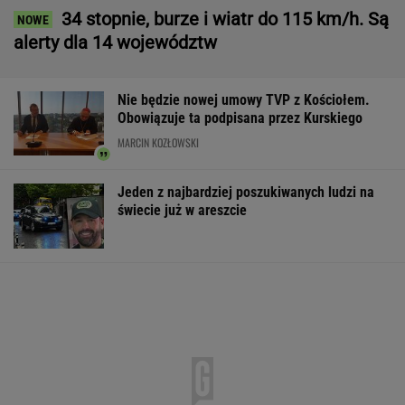
Policja rozbiła nielegalną hodowlę psów.
"Potrzebowały pomocy natychmiast"
Tysiące osób zrobi to we wrześniu. Powód
może cię zaskoczyć
MATERIAŁ PROMOCYJNY,
18+
Wyniki Lotto
Rozmowa zza grobu?
Łukaszenka od
09.08.2026 -
Zaskakujące
za współudział
EkstraPensja,
doniesienia Kremla o
rosyjskiej agres
EkstraPremia,
Putinie
"Mamy dowody"
Kaskada, MiniLotto,