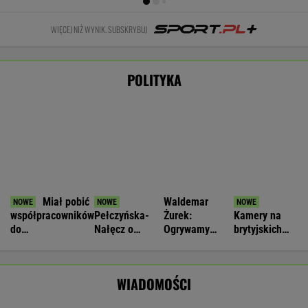
34 stopnie, burze i wiatr do 115 km/h. Są
alerty dla 14 województw
Nie będzie nowej umowy TVP z Kościołem.
Obowiązuje ta podpisana przez Kurskiego
MARCIN KOZŁOWSKI
Jeden z najbardziej poszukiwanych ludzi na
świecie już w areszcie