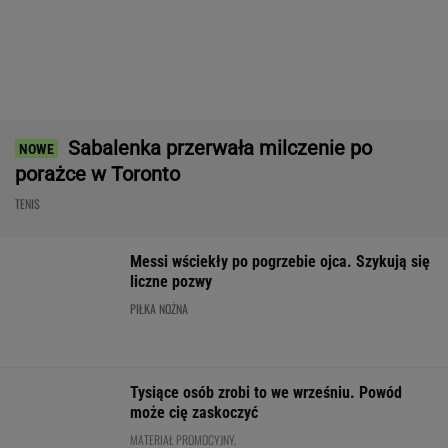
BMW M3 Limuzyna w specjalnej
ofercie! 3,5 s do setki, a korzyść? Do 40 000
złotych!
MATERIAŁ PROMOCYJNY
Ależ wieści ws. Lewandowskiego. Barcelona
nagle ogłasza
PIŁKA NOŻNA