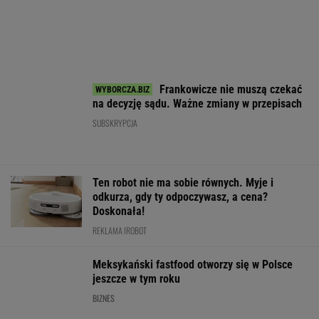
Jeździsz spokojnie, żeby oszczędzać? Twój
samochód może tego nie lubić
MOTO NEWS