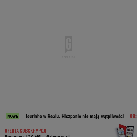
m Mourinho w Realu. Hiszpanie nie mają wątpliwości
Miał p
NOWE
OFERTA SUBSKRYPCJI
Premium: TOK FM + Wyborcza.pl