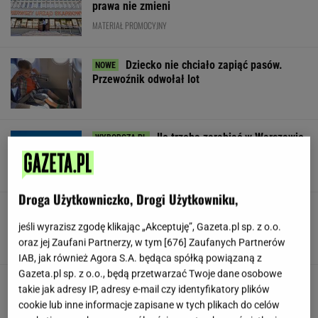
prawa nie zmieni
MATERIAŁ PROMOCYJNY
Dziecko nie chciało zapiąć pasów.
Przewoźnik odwołał lot
Ile trzeba zarabiać w Warszawie
na godne życie? Czytelnicy podają kwoty
SUBSKRYPCJA
Droga Użytkowniczko, Drogi Użytkowniku,
Będzie wielki hit z udziałem Osaki w Toronto!
Oto ostatnie ćwierćfinalistki
jeśli wyrazisz zgodę klikając „Akceptuję”, Gazeta.pl sp. z o.o.
oraz jej Zaufani Partnerzy, w tym [
676
] Zaufanych Partnerów
IAB, jak również Agora S.A. będąca spółką powiązaną z
Gazeta.pl sp. z o.o., będą przetwarzać Twoje dane osobowe
Jeden z najbardziej poszukiwanych ludzi na
takie jak adresy IP, adresy e-mail czy identyfikatory plików
świecie już w areszcie
cookie lub inne informacje zapisane w tych plikach do celów