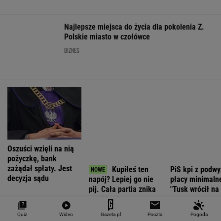
Kierowca Amazona utarł nosa
motocyklistom. Trafił się twardy przeciwnik
Jak teraz kupuje się nowy samochód w
Polsce? Rozmawiamy z ekspertem
MATERIAŁ PROMOCYJNY
Quiz
Wideo
Gazeta.pl
Poczta
Pogoda