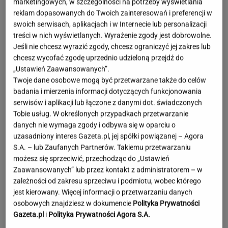
marketingowych, w szczególności na potrzeby wyświetlania
reklam dopasowanych do Twoich zainteresowań i preferencji w
swoich serwisach, aplikacjach i w Internecie lub personalizacji
treści w nich wyświetlanych. Wyrażenie zgody jest dobrowolne.
Jeśli nie chcesz wyrazić zgody, chcesz ograniczyć jej zakres lub
chcesz wycofać zgodę uprzednio udzieloną przejdź do
„Ustawień Zaawansowanych”.
Twoje dane osobowe mogą być przetwarzane także do celów
badania i mierzenia informacji dotyczących funkcjonowania
serwisów i aplikacji lub łączone z danymi dot. świadczonych
Tobie usług. W określonych przypadkach przetwarzanie
danych nie wymaga zgody i odbywa się w oparciu o
uzasadniony interes Gazeta.pl, jej spółki powiązanej – Agora
S.A. – lub Zaufanych Partnerów. Takiemu przetwarzaniu
możesz się sprzeciwić, przechodząc do „Ustawień
Zaawansowanych” lub przez kontakt z administratorem – w
zależności od zakresu sprzeciwu i podmiotu, wobec którego
jest kierowany. Więcej informacji o przetwarzaniu danych
osobowych znajdziesz w dokumencie
Polityka Prywatności
Niezwykłe zjawisko w Polsce. Ekspert radzi
Gazeta.pl
i
Polityka Prywatności Agora S.A.
odłożyć płyty CD i okulary