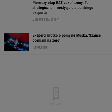
WALUTY I GIEŁDA
EUR
USD
CHF
GBP
WIG
4,2986
3,7189
4,6063
5,0188
151 481,32
-0,03%
0%
0,07%
0,03%
-0,2%
SPRAWDŹ NOTOWANIA
Notowania dostarcza VIA24ONLINE
MOTORYZACJA