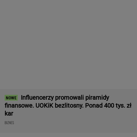
Meksykański fastfood otworzy się w Polsce
jeszcze w tym roku
BIZNES
Najlepsze miejsca do życia dla pokolenia Z.
Polskie miasto w czołówce
BIZNES
Oszuści wzięli na nią
Kupiłeś ten
PiS kpi z podwy
pożyczkę, bank
napój? Lepiej go nie
płacy minimalne
zażądał spłaty. Jest
pij. Cała partia znika
"Tusk wrócił na
decyzja sądu
ze sklepów