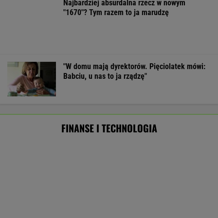
Frankowicze nie muszą czekać
na decyzję sądu. Ważne zmiany w przepisach
SUBSKRYPCJA
Ten robot nie ma sobie równych. Myje i
odkurza, gdy ty odpoczywasz, a cena?
Doskonała!
REKLAMA IROBOT