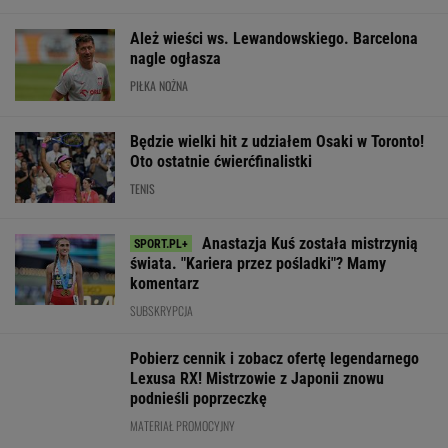
Lewandowski znów
Niewiadoma na
Tak Fredi Bobić
strzelił! Pierwsze
podium Tour de
porównał Polsk
trafienie w Leagues
France. Deklasacja na
Niemiec. "To je
Cup
ostatnim etapie
Europa"
WIĘCEJ NIŻ WYNIK. SUBSKRYBUJ
POLITYKA