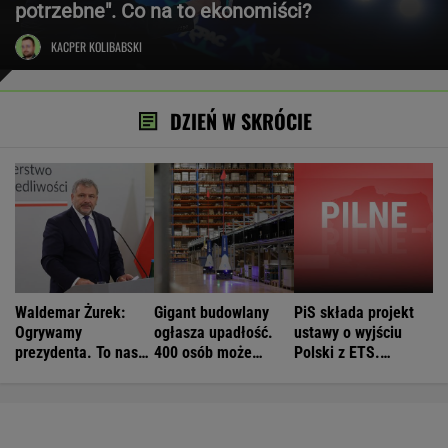
potrzebne". Co na to ekonomiści?
KACPER KOLIBABSKI
DZIEŃ W SKRÓCIE
Waldemar Żurek:
Gigant budowlany
PiS składa projekt
Ogrywamy
ogłasza upadłość.
ustawy o wyjściu
prezydenta. To nasz
400 osób może
Polski z ETS.
wielki sukces
stracić pracę
Czarnek: Blamaż
Tuska