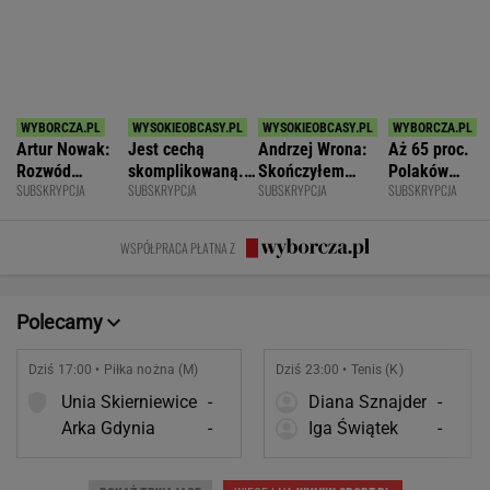
Dziś 17:00 • Piłka nożna (M)
Dziś 23:00 • Tenis (K)
Unia Skierniewice
-
Diana Sznajder
-
Arka Gdynia
-
Iga Świątek
-
POKAŻ TRWAJĄCE
WIĘCEJ NA
WYNIKI.SPORT.PL
SPORT.PL