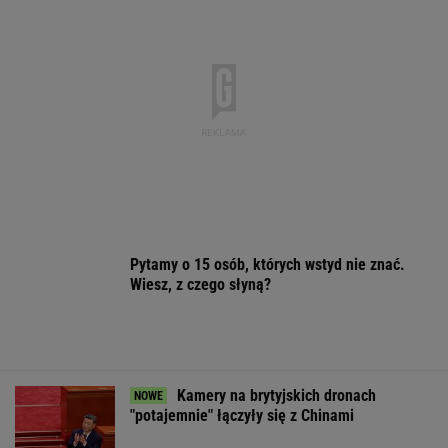
Pytamy o 15 osób, których wstyd nie znać.
Wiesz, z czego słyną?
Kamery na brytyjskich dronach
"potajemnie" łączyły się z Chinami
Dlaczego warto spryskać klucze octem?
Sztuczka, której mało kto używa
Japonka oniemiała, gdy zobaczyła to w
polskim sklepie. "Szok kulturowy"