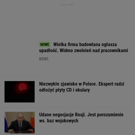
MultiMulti
WSPÓŁPRACA PŁATNA Z WYBORCZA.PL
ZROZUM, POZNAJ, ODKRYWAJ
SEKCJA Z SUBSKRYPCJĄ
Kiedy Niemiec po raz pierwszy jedzie do
Gdańska, Warszawy, Wrocławia, Poznania
mówi: ?To szok"
Zaćmienie 12 sierpnia: praktyczny przewodnik
Najbardziej absurdalna rzecz w nowym
"1670"? Tym razem to ja marudzę