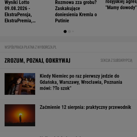
finansowe. UOKiK bezlitosny. Ponad 400 tys. zł
kar
BIZNES
Pierwszy etap GAT zakończony. To
strategiczna inwestycja dla polskiego
eksportu
MATERIAŁ PROMOCYJNY
Eksperci krótko o pomyśle Muska."Szanse
oceniam na zero"
TECHNOLOGIE