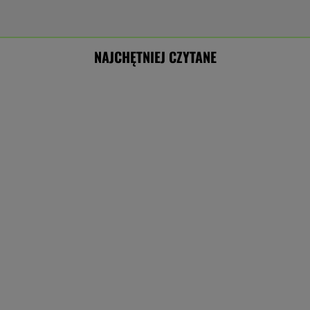
NAJCHĘTNIEJ CZYTANE
Przełomowe porozumienie Rosji. Chodzi o
bazy wojskowe