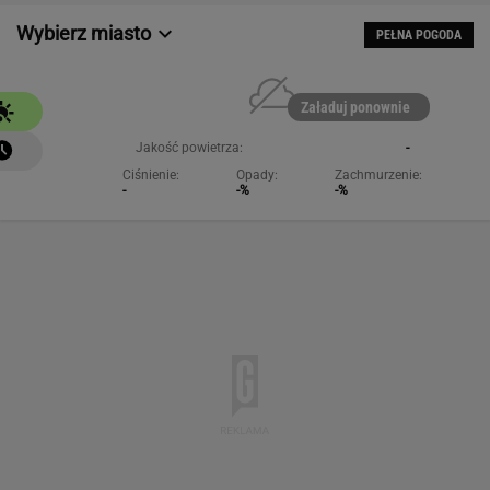
Wybierz miasto
PEŁNA POGODA
Załaduj ponownie
Jakość powietrza:
-
Ciśnienie:
Opady:
Zachmurzenie:
-
-%
-%