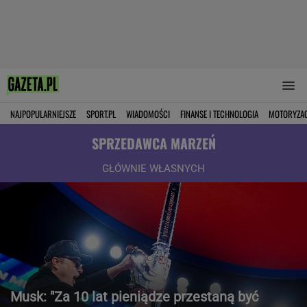
NAJPOPULARNIEJSZE
SPORT.PL
WIADOMOŚCI
FINANSE I TECHNOLOGIA
MOTORYZA
SPRZEDAWCA MARZEŃ
GŁÓWNIE WŁASNYCH
Musk: "Za 10 lat pieniądze przestaną być