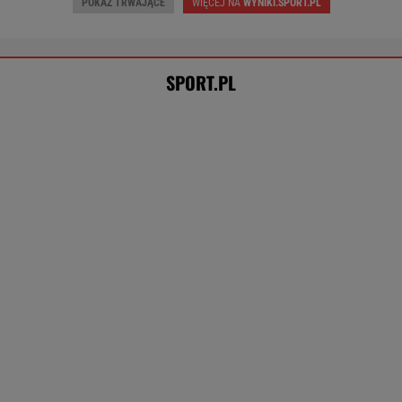
Sabalenka przerwała milczenie po
porażce w Toronto
TENIS
Messi wściekły po pogrzebie ojca. Szykują się
liczne pozwy
PIŁKA NOŻNA
Tysiące osób zrobi to we wrześniu. Powód
może cię zaskoczyć
MATERIAŁ PROMOCYJNY,
18+