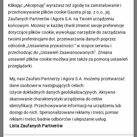
Klikając „Akceptuję” wyrażasz też zgodę na zainstalowanie i
przechowywanie plików cookie Gazeta.pl sp. z o.o., jej
Zaufanych Partnerów i Agora S.A. na Twoim urządzeniu
Zmysłowa choreografia Lesar i Zillmann.
końcowym. Możesz w każdej chwili zmienić swoje preferencje
Zaprezentowały ją podczas ślubu
dotyczące plików cookie, wywołując narzędzie do zarządzania
twoimi preferencjami dot. przetwarzania danych poprzez
odnośnik „Ustawienia prywatności ” w stopce serwisu i
Rozpoznasz kraj po trzech słowach? Sprawdź
przechodząc do „Ustawień Zaawansowanych”. Zmiana
to w quizie geograficznym
ustawień plików cookie możliwa jest także za pomocą ustawień
przeglądarki.
My, nasi Zaufani Partnerzy i Agora S.A. możemy przetwarzać
Skandynawskie śniadania mistrzów. Te smaki
dane osobowe w następujących celach:
budzą lepiej niż kawa
Użycie dokładnych danych geolokalizacyjnych. Aktywne
MATERIAŁ PROMOCYJNY
skanowanie charakterystyki urządzenia do celów
identyfikacji. Przechowywanie informacji na urządzeniu lub
dostęp do nich. Spersonalizowane reklamy i treści, pomiar
Anastazja Kuś została mistrzynią
reklam i treści, badnie odbiorców i ulepszanie usług.
świata. "Kariera przez pośladki"? Mamy
Lista Zaufanych Partnerów
komentarz
SUBSKRYPCJA