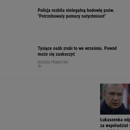
"W domu mają dyrektorów. Pięciolatek mówi:
Babciu, u nas to ja rządzę"
FINANSE I TECHNOLOGIA
Influencerzy promowali piramidy