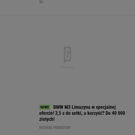
Będzie wielki hit z udziałem Osaki w Toronto!
Oto ostatnie ćwierćfinalistki
TENIS
Anastazja Kuś została mistrzynią
świata. "Kariera przez pośladki"? Mamy
komentarz
SUBSKRYPCJA
Pobierz cennik i zobacz ofertę legendarnego
Lexusa RX! Mistrzowie z Japonii znowu
podnieśli poprzeczkę
MATERIAŁ PROMOCYJNY
Lewandowski strzelił gola w 93. minucie. Tak
ocenił go trener Chicago Fire
PIŁKA NOŻNA