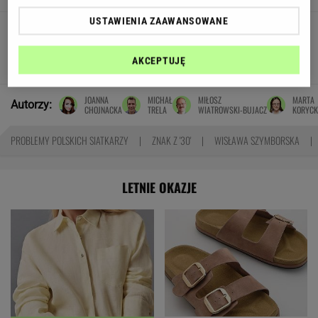
USTAWIENIA ZAAWANSOWANE
Pensje lekarzy. Specjalista
hematolog dostał podwyżkę, ale zarabia mniej
AKCEPTUJĘ
SUBSKRYPCJA
JOANNA
MICHAŁ
MIŁOSZ
MARTA
Autorzy:
CHOJNACKA
TRELA
WIATROWSKI-BUJACZ
KORYCK
PROBLEMY POLSKICH SIATKARZY
ZNAK Z '30'
WISŁAWA SZYMBORSKA
LETNIE OKAZJE