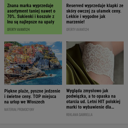
Znana marka wyprzedaje
Reserved wyprzedaje klapki ze
asortyment taniej nawet o
skóry owczej za ułamek ceny.
70%. Sukienki i koszule z
Lekkie i wygodne jak
lnu są najlepsze na upały
marzenie!
OFERTY AVANTI24
OFERTY AVANTI24
Wygląda zmysłowo jak
Piękne plaże, pyszne jedzenie
podwiązka, a to opaska na
i świetne ceny. TOP miejsca
otarcia ud. Letni HIT polskiej
na urlop we Włoszech
marki to wybawienie dla
MATERIAŁ PROMOCYJNY
kobiet!
REKLAMA GABRIELLA