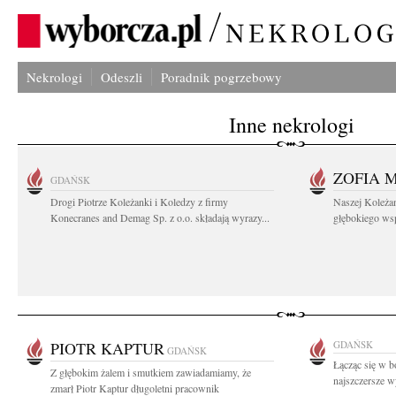
Nekrologi
Odeszli
Poradnik pogrzebowy
Inne nekrologi
ZOFIA 
GDAŃSK
Drogi Piotrze Koleżanki i Koledzy z firmy
Naszej Koleża
Konecranes and Demag Sp. z o.o. składają wyrazy...
głębokiego wspó
PIOTR KAPTUR
GDAŃSK
GDAŃSK
Łącząc się w b
Z głębokim żalem i smutkiem zawiadamiamy, że
najszczersze w
zmarł Piotr Kaptur długoletni pracownik