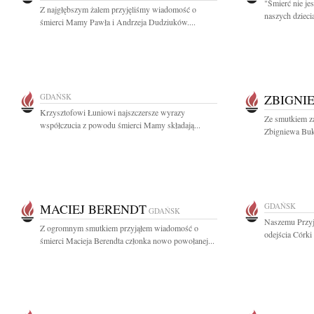
"Śmierć nie je
Z najgłębszym żalem przyjęliśmy wiadomość o
naszych dzieci
śmierci Mamy Pawła i Andrzeja Dudziuków....
GDAŃSK
ZBIGNI
Krzysztofowi Łuniowi najszczersze wyrazy
Ze smutkiem za
współczucia z powodu śmierci Mamy składają...
Zbigniewa Buk
MACIEJ BERENDT
GDAŃSK
GDAŃSK
Naszemu Przyj
Z ogromnym smutkiem przyjąłem wiadomość o
odejścia Córki
śmierci Macieja Berendta członka nowo powołanej...