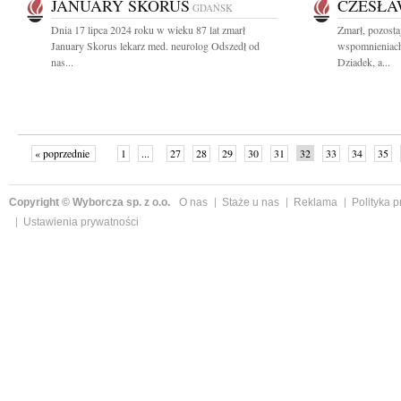
JANUARY SKORUS
CZESŁA
GDAŃSK
Dnia 17 lipca 2024 roku w wieku 87 lat zmarł
Zmarł, pozosta
January Skorus lekarz med. neurolog Odszedł od
wspomnieniach
nas...
Dziadek, a...
« poprzednie
1
...
27
28
29
30
31
32
33
34
35
»
Copyright © Wyborcza sp. z o.o.
O nas
Staże u nas
Reklama
Polityka 
Ustawienia prywatności