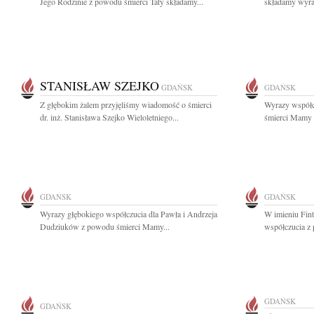
Jego Rodzinie z powodu śmierci Taty składamy...
składamy wyraz
STANISŁAW SZEJKO
GDAŃSK
GDAŃSK
Z głębokim żalem przyjęliśmy wiadomość o śmierci
Wyrazy współc
dr. inż. Stanisława Szejko Wieloletniego...
śmierci Mamy s
GDAŃSK
GDAŃSK
Wyrazy głębokiego współczucia dla Pawła i Andrzeja
W imieniu Fin
Dudziuków z powodu śmierci Mamy...
współczucia z
GDAŃSK
GDAŃSK