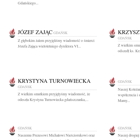
Gdańskiego...
JÓZEF ZAJĄC
KRZYSZ
GDAŃSK
GDAŃSK
Z głębokim żalem przyjęliśmy wiadomość o śmierci
Z wielkim smu
Józefa Zająca wieloletniego dyrektora VI...
odszedł ks. Kr
KRYSTYNA TURNOWIECKA
GDAŃSK
GDAŃSK
Naszej Koleża
Z wielkim smutkiem przyjęłyśmy wiadomość, że
współczucia i 
odeszła Krystyna Turnowiecka gdańszczanka,...
Mamy...
GDAŃSK
GDAŃSK
Naszemu Prezesowi Michałowi Nieściorukowi oraz
Naszej drogiej