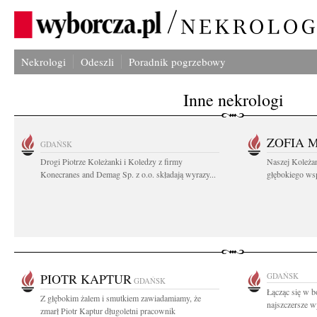
Nekrologi
Odeszli
Poradnik pogrzebowy
Inne nekrologi
ZOFIA 
GDAŃSK
Drogi Piotrze Koleżanki i Koledzy z firmy
Naszej Koleża
Konecranes and Demag Sp. z o.o. składają wyrazy...
głębokiego wspó
PIOTR KAPTUR
GDAŃSK
GDAŃSK
Łącząc się w b
Z głębokim żalem i smutkiem zawiadamiamy, że
najszczersze w
zmarł Piotr Kaptur długoletni pracownik