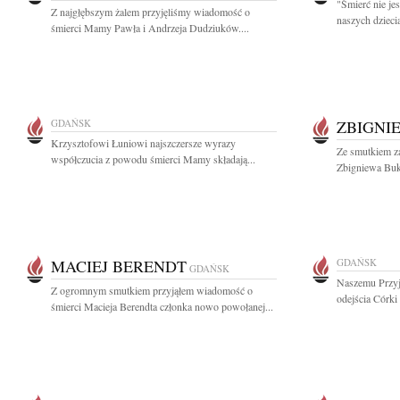
"Śmierć nie je
Z najgłębszym żalem przyjęliśmy wiadomość o
naszych dzieci
śmierci Mamy Pawła i Andrzeja Dudziuków....
GDAŃSK
ZBIGNI
Krzysztofowi Łuniowi najszczersze wyrazy
Ze smutkiem za
współczucia z powodu śmierci Mamy składają...
Zbigniewa Buk
MACIEJ BERENDT
GDAŃSK
GDAŃSK
Naszemu Przyj
Z ogromnym smutkiem przyjąłem wiadomość o
odejścia Córki
śmierci Macieja Berendta członka nowo powołanej...