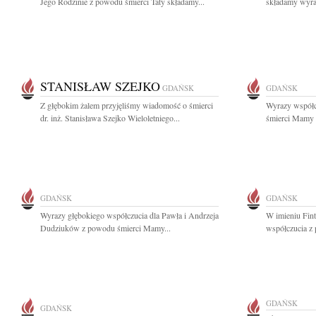
Jego Rodzinie z powodu śmierci Taty składamy...
składamy wyraz
STANISŁAW SZEJKO
GDAŃSK
GDAŃSK
Z głębokim żalem przyjęliśmy wiadomość o śmierci
Wyrazy współc
dr. inż. Stanisława Szejko Wieloletniego...
śmierci Mamy s
GDAŃSK
GDAŃSK
Wyrazy głębokiego współczucia dla Pawła i Andrzeja
W imieniu Fin
Dudziuków z powodu śmierci Mamy...
współczucia z
GDAŃSK
GDAŃSK