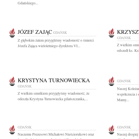
Gdańskiego...
JÓZEF ZAJĄC
KRZYSZ
GDAŃSK
GDAŃSK
Z głębokim żalem przyjęliśmy wiadomość o śmierci
Z wielkim smu
Józefa Zająca wieloletniego dyrektora VI...
odszedł ks. Kr
KRYSTYNA TURNOWIECKA
GDAŃSK
GDAŃSK
Naszej Koleża
Z wielkim smutkiem przyjęłyśmy wiadomość, że
współczucia i 
odeszła Krystyna Turnowiecka gdańszczanka,...
Mamy...
GDAŃSK
GDAŃSK
Naszemu Prezesowi Michałowi Nieściorukowi oraz
Naszej drogiej