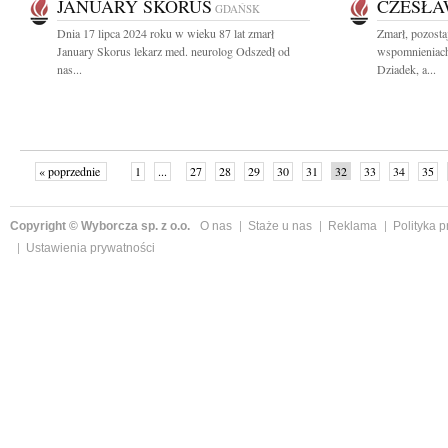
JANUARY SKORUS
CZESŁA
GDAŃSK
Dnia 17 lipca 2024 roku w wieku 87 lat zmarł
Zmarł, pozosta
January Skorus lekarz med. neurolog Odszedł od
wspomnieniach
nas...
Dziadek, a...
« poprzednie
1
...
27
28
29
30
31
32
33
34
35
»
Copyright © Wyborcza sp. z o.o.
O nas
Staże u nas
Reklama
Polityka 
Ustawienia prywatności