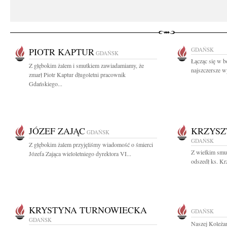
PIOTR KAPTUR
GDAŃSK
GDAŃSK
Łącząc się w b
Z głębokim żalem i smutkiem zawiadamiamy, że
najszczersze w
zmarł Piotr Kaptur długoletni pracownik
Gdańskiego...
JÓZEF ZAJĄC
KRZYSZ
GDAŃSK
GDAŃSK
Z głębokim żalem przyjęliśmy wiadomość o śmierci
Z wielkim smu
Józefa Zająca wieloletniego dyrektora VI...
odszedł ks. Kr
KRYSTYNA TURNOWIECKA
GDAŃSK
GDAŃSK
Naszej Koleża