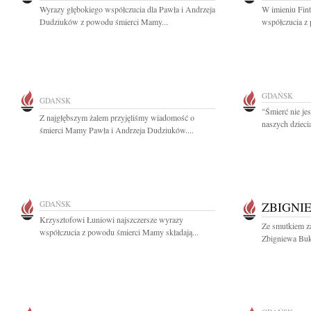
Wyrazy głębokiego współczucia dla Pawła i Andrzeja
W imieniu Fin
Dudziuków z powodu śmierci Mamy...
współczucia z
GDAŃSK
GDAŃSK
"Śmierć nie je
Z najgłębszym żalem przyjęliśmy wiadomość o
naszych dzieci
śmierci Mamy Pawła i Andrzeja Dudziuków....
GDAŃSK
ZBIGNI
Krzysztofowi Łuniowi najszczersze wyrazy
Ze smutkiem za
współczucia z powodu śmierci Mamy składają...
Zbigniewa Buk