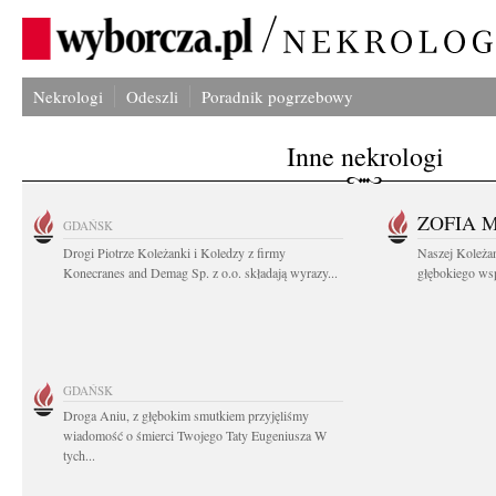
Nekrologi
Odeszli
Poradnik pogrzebowy
Inne nekrologi
ZOFIA 
GDAŃSK
Drogi Piotrze Koleżanki i Koledzy z firmy
Naszej Koleża
Konecranes and Demag Sp. z o.o. składają wyrazy...
głębokiego wspó
GDAŃSK
Droga Aniu, z głębokim smutkiem przyjęliśmy
wiadomość o śmierci Twojego Taty Eugeniusza W
tych...