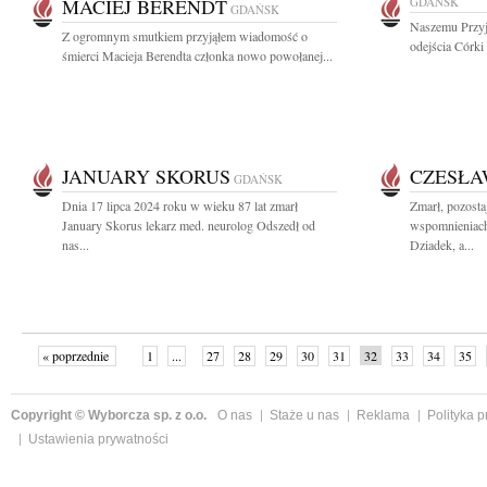
MACIEJ BERENDT
GDAŃSK
GDAŃSK
Naszemu Przyj
Z ogromnym smutkiem przyjąłem wiadomość o
odejścia Córki
śmierci Macieja Berendta członka nowo powołanej...
JANUARY SKORUS
CZESŁA
GDAŃSK
Dnia 17 lipca 2024 roku w wieku 87 lat zmarł
Zmarł, pozosta
January Skorus lekarz med. neurolog Odszedł od
wspomnieniach
nas...
Dziadek, a...
« poprzednie
1
...
27
28
29
30
31
32
33
34
35
»
Copyright © Wyborcza sp. z o.o.
O nas
Staże u nas
Reklama
Polityka 
Ustawienia prywatności