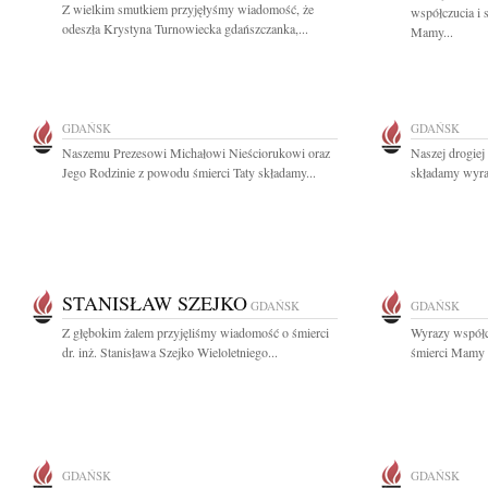
Z wielkim smutkiem przyjęłyśmy wiadomość, że
współczucia i 
odeszła Krystyna Turnowiecka gdańszczanka,...
Mamy...
GDAŃSK
GDAŃSK
Naszemu Prezesowi Michałowi Nieściorukowi oraz
Naszej drogiej
Jego Rodzinie z powodu śmierci Taty składamy...
składamy wyraz
STANISŁAW SZEJKO
GDAŃSK
GDAŃSK
Z głębokim żalem przyjęliśmy wiadomość o śmierci
Wyrazy współc
dr. inż. Stanisława Szejko Wieloletniego...
śmierci Mamy s
GDAŃSK
GDAŃSK