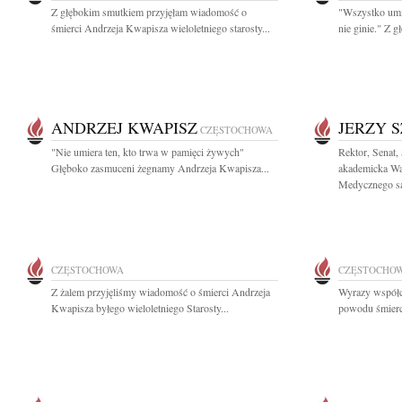
Z głębokim smutkiem przyjęłam wiadomość o
"Wszystko umi
śmierci Andrzeja Kwapisza wieloletniego starosty...
nie ginie." Z g
ANDRZEJ KWAPISZ
JERZY 
CZĘSTOCHOWA
"Nie umiera ten, kto trwa w pamięci żywych"
Rektor, Senat,
Głęboko zasmuceni żegnamy Andrzeja Kwapisza...
akademicka Wa
Medycznego są
CZĘSTOCHOWA
CZĘSTOCHO
Z żalem przyjęliśmy wiadomość o śmierci Andrzeja
Wyrazy współcz
Kwapisza byłego wieloletniego Starosty...
powodu śmierci