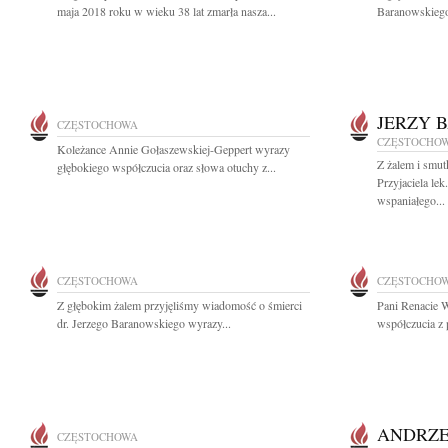
maja 2018 roku w wieku 38 lat zmarła nasza...
Baranowskiego 
JERZY 
CZĘSTOCHOWA
CZĘSTOCHO
Koleżance Annie Gołaszewskiej-Geppert wyrazy
Z żalem i smu
głębokiego współczucia oraz słowa otuchy z...
Przyjaciela le
wspaniałego...
CZĘSTOCHOWA
CZĘSTOCHO
Z głębokim żalem przyjęliśmy wiadomość o śmierci
Pani Renacie 
dr. Jerzego Baranowskiego wyrazy...
współczucia z 
ANDRZE
CZĘSTOCHOWA