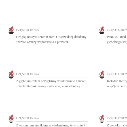
CZĘSTOCHOWA
CZĘSTOCHO
Drogiej naszym sercom Heni Gosławskiej składamy
Panu lek. med
szczere wyrazy współczucia z powodu...
głębokiego wsp
CZĘSTOCHOWA
CZĘSTOCHO
Z głębokim żalem przyjęliśmy wiadomość o śmierci
Koledze Henr
Jolanty Bartnik naszej Koleżanki, kompetentnej...
współczucia z 
CZĘSTOCHOWA
CZĘSTOCHO
Z ogromnym smutkiem zawiadamiamy, że w dniu 7
Z głębokim sm