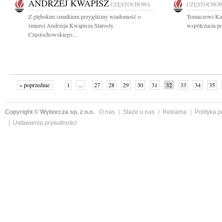
ANDRZEJ KWAPISZ
CZĘSTOCHOWA
CZĘSTOCHO
Z głębokim smutkiem przyjęliśmy wiadomość o
Tomaszowi Kap
śmierci Andrzeja Kwapisza Starosty
współczucia po
Częstochowskiego...
« poprzednie
1
...
27
28
29
30
31
32
33
34
35
»
Copyright © Wyborcza sp. z o.o.
O nas
Staże u nas
Reklama
Polityka 
Ustawienia prywatności