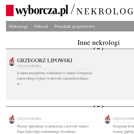
Nekrologi
Odeszli
Poradnik pogrzebowy
Inne nekrologi
GRZEGORZ LIPOWSKI
CZĘSTOCHOWA
Z żalem przyjęliśmy wiadomość o śmierci Grzegorza
Lipowskiego byłego wojewody częstochowskiego
w...
CZĘSTOCHOWA
CZĘSTOCHO
Wyrazy głębokiego współczucia z powodu śmierci
Drogiemu Kol
Pana Jacka Sipy wieloletniego Dyrektora...
wyrazy głębok