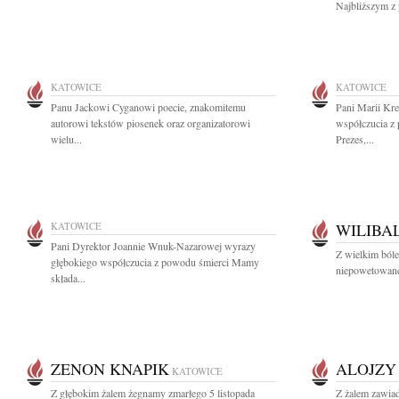
Najbliższym z 
KATOWICE
KATOWICE
Panu Jackowi Cyganowi poecie, znakomitemu
Pani Marii Kr
autorowi tekstów piosenek oraz organizatorowi
współczucia z 
wielu...
Prezes,...
KATOWICE
WILIBA
Pani Dyrektor Joannie Wnuk-Nazarowej wyrazy
Z wielkim ból
głębokiego współczucia z powodu śmierci Mamy
niepowetowanej 
składa...
ZENON KNAPIK
ALOJZY
KATOWICE
Z głębokim żalem żegnamy zmarłego 5 listopada
Z żalem zawiad