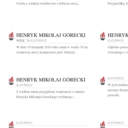
Osobę o wielkiej wrażliwości i dobrym sercu,...
Przyjaciółkę, k
HENRYK MIKOŁAJ GÓRECKI
HENRYK
WIEK: 76
KATOWICE
KATOWICE
W dniu 10 listopada 2010 roku zmarł w wieku 76 lat
Głęboko porus
światowej sławy kompozytor prof. Henryk...
Góreckiego z w
HENRYK MIKOŁAJ GÓRECKI
KATOWICE
W tych trudny
KATOWICE
naszego drogi
Z wielkim żalem przyjęliśmy wiadomość o śmierci
powodu...
Henryka Mikołaja Góreckiego wybitnego...
KATOWICE
KATOWICE