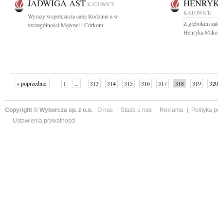
JADWIGA AST
HENRYK
KATOWICE
KATOWICE
Wyrazy współczucia całej Rodzinie a w
Z głębokim ża
szczególności Mężowi i Córkom...
Henryka Mikoł
« poprzednie
1
...
313
314
315
316
317
318
319
320
następne »
Copyright © Wyborcza sp. z o.o.
O nas
Staże u nas
Reklama
Polityka 
Ustawienia prywatności