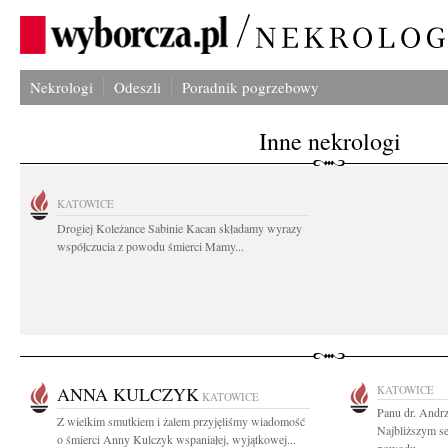
Nekrologi
Odeszli
Poradnik pogrzebowy
Inne nekrologi
KATOWICE
Drogiej Koleżance Sabinie Kacan składamy wyrazy
współczucia z powodu śmierci Mamy...
ANNA KULCZYK
KATOWICE
KATOWICE
Panu dr. Andr
Z wielkim smutkiem i żalem przyjęliśmy wiadomość
Najbliższym s
o śmierci Anny Kulczyk wspaniałej, wyjątkowej...