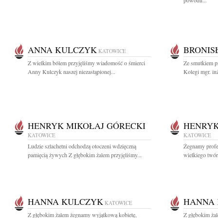
powodu...
ANNA KULCZYK
BRONIS
KATOWICE
Z wielkim bólem przyjęliśmy wiadomość o śmierci
Ze smutkiem p
Anny Kulczyk naszej niezastąpionej...
Kolegi mgr. in
HENRYK MIKOŁAJ GÓRECKI
HENRYK
KATOWICE
KATOWICE
Ludzie szlachetni odchodzą otoczeni wdzięczną
Żegnamy profe
pamięcią żywych Z głębokim żalem przyjęliśmy...
wielkiego twór
HANNA KULCZYK
HANNA
KATOWICE
Z głębokim żalem żegnamy wyjątkową kobietę,
Z głębokim ża