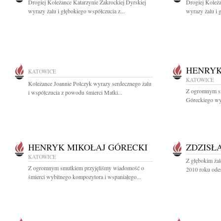
Drogiej Koleżance Katarzynie Zakrockiej Dyrskiej
Drogiej Koleża
wyrazy żalu i głębokiego współczucia z...
wyrazy żalu i 
HENRYK
KATOWICE
KATOWICE
Koleżance Joannie Polczyk wyrazy serdecznego żalu
Z ogromnym s
i współczucia z powodu śmierci Matki...
Góreckiego wy
HENRYK MIKOŁAJ GÓRECKI
ZDZISŁ
KATOWICE
Z głębokim żal
Z ogromnym smutkiem przyjęliśmy wiadomość o
2010 roku odes
śmierci wybitnego kompozytora i wspaniałego...