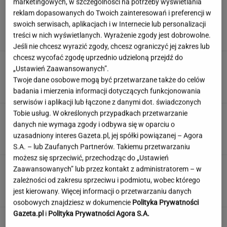
marketingowych, w szczególności na potrzeby wyświetlania
Jak uniknąć korków? Matematycy wskazali
reklam dopasowanych do Twoich zainteresowań i preferencji w
trzy proste zasady
swoich serwisach, aplikacjach i w Internecie lub personalizacji
treści w nich wyświetlanych. Wyrażenie zgody jest dobrowolne.
Jeśli nie chcesz wyrazić zgody, chcesz ograniczyć jej zakres lub
chcesz wycofać zgodę uprzednio udzieloną przejdź do
Kaczyński teraz ma już maślarzy
„Ustawień Zaawansowanych”.
na tacy. Stało się to, do czego dążyli
Twoje dane osobowe mogą być przetwarzane także do celów
SUBSKRYPCJA
badania i mierzenia informacji dotyczących funkcjonowania
serwisów i aplikacji lub łączone z danymi dot. świadczonych
Tobie usług. W określonych przypadkach przetwarzanie
Brutalne ataki na Ukraińców w Polsce. Niemcy
danych nie wymaga zgody i odbywa się w oparciu o
widzą zmianę nastawienia
uzasadniony interes Gazeta.pl, jej spółki powiązanej – Agora
S.A. – lub Zaufanych Partnerów. Takiemu przetwarzaniu
możesz się sprzeciwić, przechodząc do „Ustawień
To Nawrocki wcina na śniadanie. Kucharz
Zaawansowanych” lub przez kontakt z administratorem – w
wygadał się, co dla niego przygotowuje
zależności od zakresu sprzeciwu i podmiotu, wobec którego
jest kierowany. Więcej informacji o przetwarzaniu danych
osobowych znajdziesz w dokumencie
Polityka Prywatności
Gazeta.pl
i
Polityka Prywatności Agora S.A.