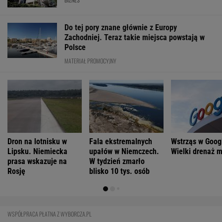
Do tej pory znane głównie z Europy
Zachodniej. Teraz takie miejsca powstają w
Polsce
MATERIAŁ PROMOCYJNY
Dron na lotnisku w
Fala ekstremalnych
Wstrząs w Goog
Lipsku. Niemiecka
upałów w Niemczech.
Wielki drenaż 
prasa wskazuje na
W tydzień zmarło
Rosję
blisko 10 tys. osób
WSPÓŁPRACA PŁATNA Z WYBORCZA.PL