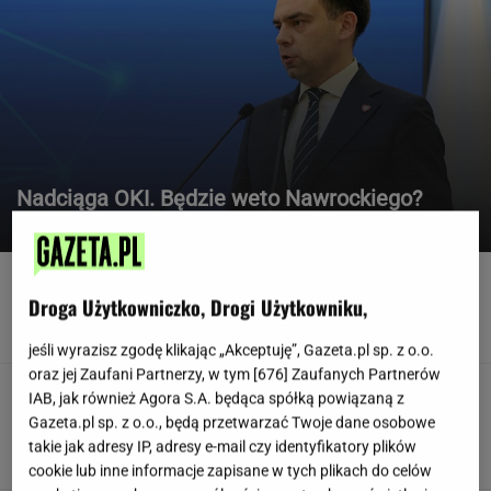
Nadciąga OKI. Będzie weto Nawrockiego?
Stanowcza reakcja Domańskiego
Widmo kryzysu na Węgrzech. Magyar ogłosił
"dobrą wiadomość"
Droga Użytkowniczko, Drogi Użytkowniku,
jeśli wyrazisz zgodę klikając „Akceptuję”, Gazeta.pl sp. z o.o.
oraz jej Zaufani Partnerzy, w tym [
676
] Zaufanych Partnerów
Jak można tak szybko się
IAB, jak również Agora S.A. będąca spółką powiązaną z
posypać? Polski klub wzorem dla podupadłego
Gazeta.pl sp. z o.o., będą przetwarzać Twoje dane osobowe
giganta
takie jak adresy IP, adresy e-mail czy identyfikatory plików
SUBSKRYPCJA
cookie lub inne informacje zapisane w tych plikach do celów