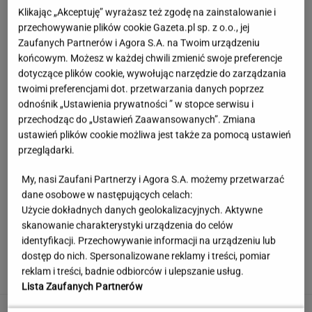
Klikając „Akceptuję” wyrażasz też zgodę na zainstalowanie i
przechowywanie plików cookie Gazeta.pl sp. z o.o., jej
Zaufanych Partnerów i Agora S.A. na Twoim urządzeniu
końcowym. Możesz w każdej chwili zmienić swoje preferencje
dotyczące plików cookie, wywołując narzędzie do zarządzania
twoimi preferencjami dot. przetwarzania danych poprzez
odnośnik „Ustawienia prywatności ” w stopce serwisu i
przechodząc do „Ustawień Zaawansowanych”. Zmiana
ustawień plików cookie możliwa jest także za pomocą ustawień
przeglądarki.
My, nasi Zaufani Partnerzy i Agora S.A. możemy przetwarzać
dane osobowe w następujących celach:
Użycie dokładnych danych geolokalizacyjnych. Aktywne
skanowanie charakterystyki urządzenia do celów
Pustki w kurorcie nad morzem. "Z roku na rok
identyfikacji. Przechowywanie informacji na urządzeniu lub
turystów jest coraz mniej"
dostęp do nich. Spersonalizowane reklamy i treści, pomiar
reklam i treści, badnie odbiorców i ulepszanie usług.
Lista Zaufanych Partnerów
Śmiertelne potrącenie Łukasza Litewki.