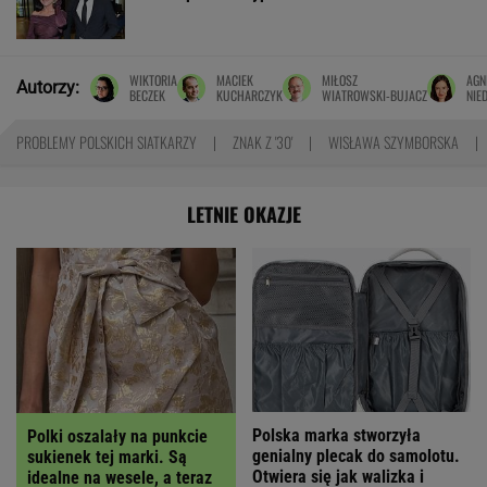
WIKTORIA
MACIEK
MIŁOSZ
AGN
Autorzy:
BECZEK
KUCHARCZYK
WIATROWSKI-BUJACZ
NIE
PROBLEMY POLSKICH SIATKARZY
ZNAK Z '30'
WISŁAWA SZYMBORSKA
LETNIE OKAZJE
Polska marka stworzyła
Polki oszalały na punkcie
genialny plecak do samolotu.
sukienek tej marki. Są
Otwiera się jak walizka i
idealne na wesele, a teraz