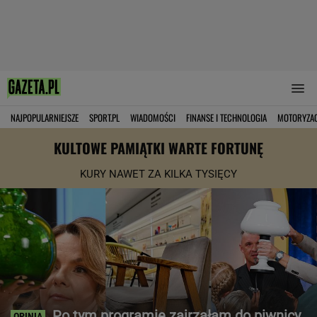
NAJPOPULARNIEJSZE
SPORT.PL
WIADOMOŚCI
FINANSE I TECHNOLOGIA
MOTORYZA
KULTOWE PAMIĄTKI WARTE FORTUNĘ
KURY NAWET ZA KILKA TYSIĘCY
Po tym programie zajrzałam do piwnicy.