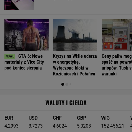
GTA 6: Nowe
Kryzys na Wiśle uderza
Ceny paliw mog
materiały z Vice City
w energetykę.
spaść na powrot
pod koniec sierpnia
Wyłączone bloki w
urlopów. Tusk s
Kozienicach i Połańcu
warunki
WALUTY I GIEŁDA
EUR
USD
CHF
GBP
WIG
4,2993
3,7273
4,6024
5,0203
152 456,21