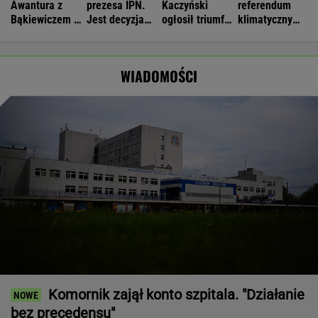
Awantura z
prezesa IPN.
Kaczyński
referendum
Bąkiewiczem w
Jest decyzja
ogłosił triumf
klimatycznym?
Radomiu. Jest
Senatu
PiS. Teraz
Jest decyzja
ruch
wskazał, czego
Senatu
prokuratury
jeszcze brakuje
WIADOMOŚCI
Komornik zajął konto szpitala. "Działanie
bez precedensu"