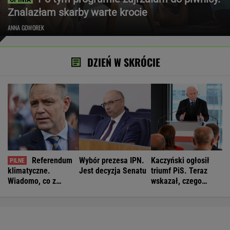
Znalazłam skarby warte krocie
ANNA GOWOREK
DZIEŃ W SKRÓCIE
Referendum
Wybór prezesa IPN.
Kaczyński ogłosił
klimatyczne.
Jest decyzja Senatu
triumf PiS. Teraz
Wiadomo, co z
wskazał, czego
pomysłem
jeszcze brakuje
Nawrockiego