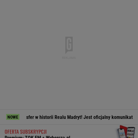
sfer w historii Realu Madryt! Jest oficjalny komunikat
Komor
NOWE
OFERTA SUBSKRYPCJI
Premium: TOK FM + Wyborcza.pl