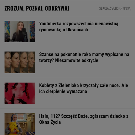
ZROZUM, POZNAJ, ODKRYWAJ
SEKCJA Z SUBSKRYPCJĄ
Youtuberka rozpowszechnia nienawistną
rymowankę o Ukraińcach
Szanse na pokonanie raka mamy wypisane na
twarzy? Niesamowite odkrycie
Kobiety z Zieleniaka krzyczały całe noce. Ale
ich cierpienie wymazano
Halo, 112? Szczęść Boże, zgłaszam dziecko z
Okna Życia