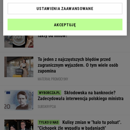
Kierowca przerwał milczenie
USTAWIENIA ZAAWANSOWANE
AKCEPTUJĘ
Quiz wiedzy ogólnej prawda/fałsz. Odróżnisz
fakty od mitów?
To jeden z najczęstszych błędów przed
zagranicznym wyjazdem. O tym wiele osób
zapomina
MATERIAŁ PROMOCYJNY
Skłodowska na banknocie?
Zadecydowała interwencja polskiego ministra
SUBSKRYPCJA
Kulisy zmian w "halo tu polsat".
"Cichopek źle wypadła w badaniach"