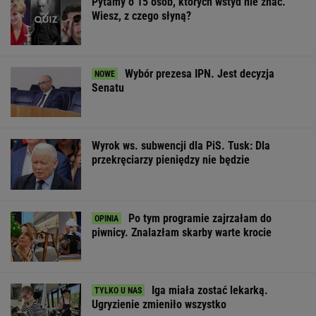
Pytamy o 15 osób, których wstyd nie znać.
Wiesz, z czego słyną?
Wybór prezesa IPN. Jest decyzja
Senatu
Wyrok ws. subwencji dla PiS. Tusk: Dla
przekręciarzy pieniędzy nie będzie
Po tym programie zajrzałam do
piwnicy. Znalazłam skarby warte krocie
Iga miała zostać lekarką.
Ugryzienie zmieniło wszystko