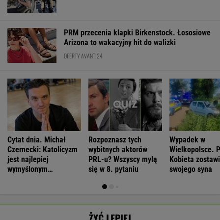
PRM przecenia klapki Birkenstock. Łososiowe
Arizona to wakacyjny hit do walizki
OFERTY AVANTI24
Cytat dnia. Michał
Rozpoznasz tych
Wypadek w
Czernecki: Katolicyzm
wybitnych aktorów
Wielkopolsce. P
jest najlepiej
PRL-u? Wszyscy mylą
Kobieta zostawi
wymyślonym
się w 8. pytaniu
swojego syna
interesem...
ŻYĆ LEPIEJ