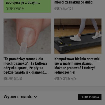
mieści zaskakująco dużo!
upolujesz je z dużym
RABATEM
OFERTY AVANTI24
OFERTY AVANTI24
"To prawdziwy ratunek dla
Kompaktowa bieżnia sprawdzi
moich paznokci". Ta kultowa
się w małym mieszkaniu.
odżywka sprawi, że płytka
Możesz pracować i ćwiczyć
będzie twarda jak diament.
jednocześnie!
Cena? WOW!
REKLAMA EVELINE
OFERTY CZTERY KĄTY
Wybierz miasto
PEŁNA POGODA