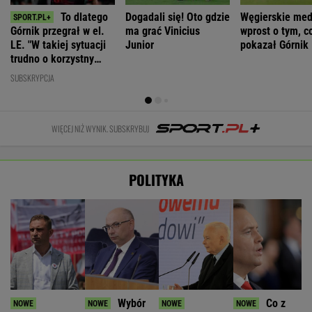
To dlatego
Dogadali się! Oto gdzie
Węgierskie med
Górnik przegrał w el.
ma grać Vinicius
wprost o tym, c
LE. "W takiej sytuacji
Junior
pokazał Górnik
trudno o korzystny
rezultat"
SUBSKRYPCJA
WIĘCEJ NIŻ WYNIK. SUBSKRYBUJ
POLITYKA
Wybór
Co z