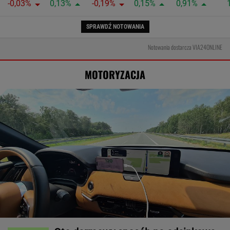
-0,03%
0,13%
-0,19%
0,15%
0,91%
SPRAWDŹ NOTOWANIA
Notowania dostarcza VIA24ONLINE
MOTORYZACJA