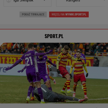
Iga Świątek
-
Rangers
-
POKAŻ TRWAJĄCE
WIĘCEJ NA
WYNIKI.SPORT.PL
SPORT.PL