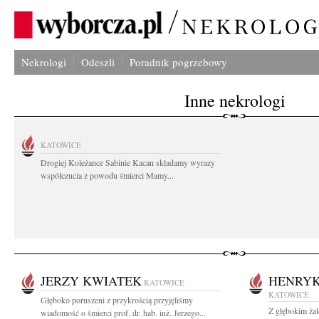
Nekrologi
Odeszli
Poradnik pogrzebowy
Inne nekrologi
KATOWICE
Drogiej Koleżance Sabinie Kacan składamy wyrazy
współczucia z powodu śmierci Mamy...
JERZY KWIATEK
HENRYK
KATOWICE
KATOWICE
Głęboko poruszeni z przykrością przyjęliśmy
Z głębokim żal
wiadomość o śmierci prof. dr. hab. inż. Jerzego...