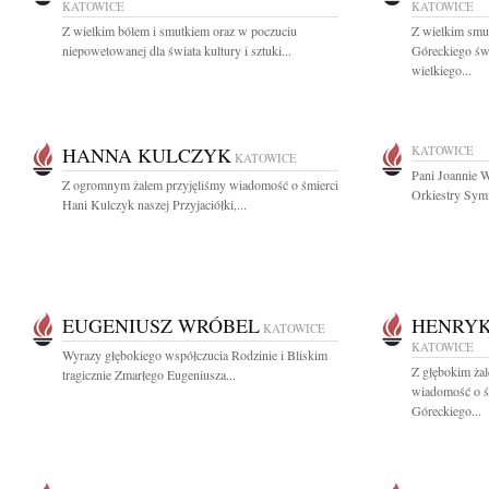
KATOWICE
KATOWICE
Z wielkim bólem i smutkiem oraz w poczuciu
Z wielkim smu
niepowetowanej dla świata kultury i sztuki...
Góreckiego św
wielkiego...
HANNA KULCZYK
KATOWICE
KATOWICE
Pani Joannie 
Z ogromnym żalem przyjęliśmy wiadomość o śmierci
Orkiestry Symf
Hani Kulczyk naszej Przyjaciółki,...
EUGENIUSZ WRÓBEL
HENRYK
KATOWICE
KATOWICE
Wyrazy głębokiego współczucia Rodzinie i Bliskim
Z głębokim żal
tragicznie Zmarłego Eugeniusza...
wiadomość o ś
Góreckiego...