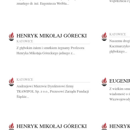
współczucia z 
zmarłego dr. inż. Eugeniusza Wróbla...
HENRYK MIKOŁAJ GÓRECKI
KATOWICE
Naszemu drogi
KATOWICE
Kaczmarczykow
Z głębokim żalem i smutkiem żegnamy Profesora
głębokiego...
Henryka Mikołaja Góreckiego jednego z...
KATOWICE
EUGENI
Andrzejowi Mierzwie Dyrektorowi firmy
Z wielkim smut
TRAWIPOL Sp. z o.o., Prezesowi Zarządu Fundacji
wiadomość o ś
Śląskie...
Wicewojewody
HENRYK MIKOŁAJ GÓRECKI
HENRYK