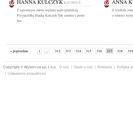
HANNA KULCZYK
ANNA K
KATOWICE
Z ogromnym żalem żegnam najwspanialszą
Z wielkim smu
Przyjaciółkę Hankę Kulczyk Tak smutno i pusto
o śmierci Anny
bez...
« poprzednie
1
...
312
313
314
315
316
317
318
319
następne »
Copyright © Wyborcza sp. z o.o.
O nas
Staże u nas
Reklama
Polityka 
Ustawienia prywatności