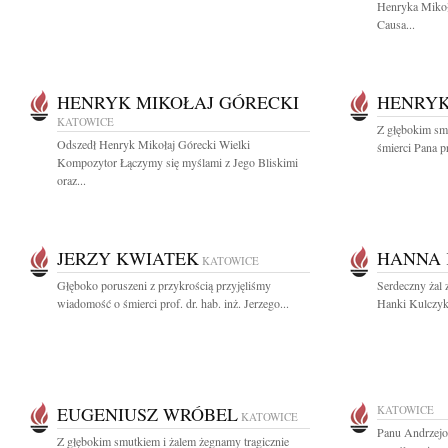
Henryka Mikoł
Causa...
HENRYK MIKOŁAJ GÓRECKI
HENRYK
KATOWICE
Z głębokim sm
Odszedł Henryk Mikołaj Górecki Wielki
śmierci Pana pr
Kompozytor Łączymy się myślami z Jego Bliskimi
oraz...
JERZY KWIATEK
HANNA
KATOWICE
Głęboko poruszeni z przykrością przyjęliśmy
Serdeczny żal 
wiadomość o śmierci prof. dr. hab. inż. Jerzego...
Hanki Kulczyk 
EUGENIUSZ WRÓBEL
KATOWICE
KATOWICE
Panu Andrzejo
Z głębokim smutkiem i żalem żegnamy tragicznie