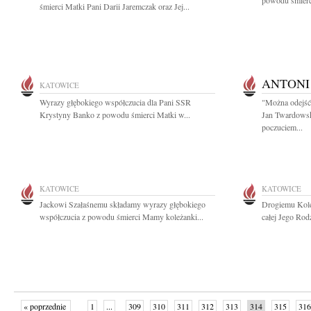
powodu śmierci
śmierci Matki Pani Darii Jaremczak oraz Jej...
ANTONI
KATOWICE
Wyrazy głębokiego współczucia dla Pani SSR
"Można odejść 
Krystyny Banko z powodu śmierci Matki w...
Jan Twardowsk
poczuciem...
KATOWICE
KATOWICE
Jackowi Szałaśnemu składamy wyrazy głębokiego
Drogiemu Kole
współczucia z powodu śmierci Mamy koleżanki...
całej Jego Rod
« poprzednie
1
...
309
310
311
312
313
314
315
316