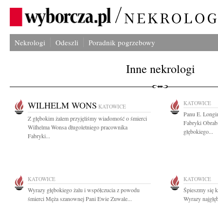
Nekrologi
Odeszli
Poradnik pogrzebowy
Inne nekrologi
WILHELM WONS
KATOWICE
KATOWICE
Panu E. Longi
Z głębokim żalem przyjęliśmy wiadomość o śmierci
Fabryki Obra
Wilhelma Wonsa długoletniego pracownika
głębokiego...
Fabryki...
KATOWICE
KATOWICE
Wyrazy głębokiego żalu i współczucia z powodu
Śpieszmy się k
śmierci Męża szanownej Pani Ewie Zuwale...
Wyrazy najgłęb