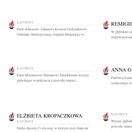
KATOWICE
REMIGI
Panu doktorowi Adamowi Kozerze Ordynatorowi
W głębokim ża
Oddziału Okulistycznego Szpitala Miejskiego w...
niepowetowanej
KATOWICE
ANNA 
Panu Mecenasowi Marianowi Żuradzkiemu wyrazy
Państwu Joann
głębokiego współczucia z powodu śmierci...
serdecznego ws
ELŻBIETA KROPACZKOWA
KATOWICE
Wyrazy głęboki
KATOWICE
powodu śmierc
Niebo złociste Ci otworzę, w którym ciszy biała nić