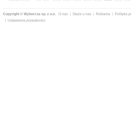
następne »
Copyright © Wyborcza sp. z o.o.
O nas
Staże u nas
Reklama
Polityka 
Ustawienia prywatności