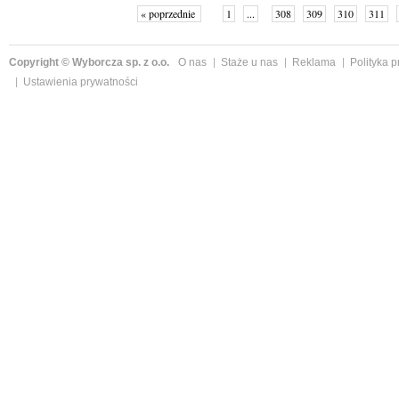
« poprzednie
1
...
308
309
310
311
Copyright © Wyborcza sp. z o.o.
O nas
Staże u nas
Reklama
Polityka 
Ustawienia prywatności