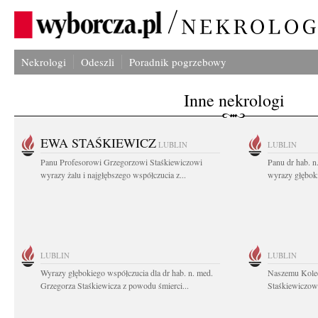
Nekrologi
Odeszli
Poradnik pogrzebowy
Inne nekrologi
EWA STAŚKIEWICZ
LUBLIN
LUBLIN
Panu Profesorowi Grzegorzowi Staśkiewiczowi
Panu dr hab. 
wyrazy żalu i najgłębszego współczucia z...
wyrazy głębok
LUBLIN
LUBLIN
Wyrazy głębokiego współczucia dla dr hab. n. med.
Naszemu Koled
Grzegorza Staśkiewicza z powodu śmierci...
Staśkiewiczowi