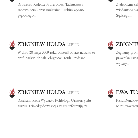
Drogiemu Koledze Profesorowi Tadeuszowi
Z głębokim żal
Janowskiemu oraz Rodzinie i Bliskim wyrazy
wiadomość o ś
głębokiego...
Sędziego...
ZBIGNIEW HOŁDA
ZBIGNI
LUBLIN
W dniu 20 maja 2009 roku odszedł od nas na zawsze
Żegnamy prof.
prof. nadzw. dr hab. Zbigniew Hołda Profesor...
prawnika i szl
wyrazy...
ZBIGNIEW HOŁDA
EWA TU
LUBLIN
Dziekan i Rada Wydziału Politologii Uniwersytetu
Panu Donaldo
Marii Curie-Skłodowskiej z żalem informują, że...
Ministrów wyra