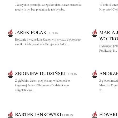
,,Wszystko przemija, wszystko ulata, nasze marzenia,
W dniu 5 wrześ
modły i sny, bez przemijania nie byłoby...
Krzysztof Ciej
JAREK POLAK
MARIA 
LUBLIN
WOJTK
Rodzinie i wszystkim Znajomym wyrazy głębokiego
smutku i żalu po utracie Przyjaciela Jarka...
Dyrekcja i pra
Publicznej im.
ZBIGNIEW DUDZIŃSKI
ANDRZE
LUBLIN
Z głębokim żalem przyjęliśmy wiadomość o
Z głębokim ża
tragicznej śmierci Zbigniewa Dudzińskiego
Mroczka Dyrek
długoletniego...
w...
BARTEK JANKOWSKI
EDWAR
LUBLIN