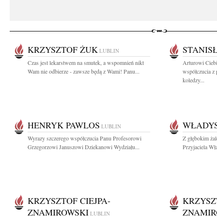
KRZYSZTOF ŻUK
STANIS
LUBLIN
Czas jest lekarstwem na smutek, a wspomnień nikt
Arturowi Cieb
Wam nie odbierze - zawsze będą z Wami! Panu...
współczucia z 
koledzy...
HENRYK PAWLOS
WŁADY
LUBLIN
Wyrazy szczerego współczucia Panu Profesorowi
Z głębokim ża
Grzegorzowi Januszowi Dziekanowi Wydziału...
Przyjaciela Wł
KRZYSZTOF CIEJPA-
KRZYSZT
ZNAMIROWSKI
ZNAMIR
LUBLIN