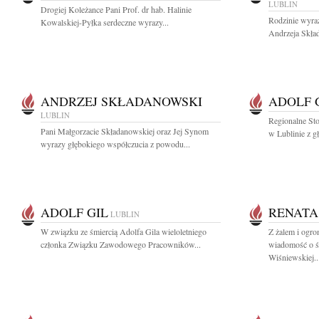
LUBLIN
Drogiej Koleżance Pani Prof. dr hab. Halinie
Rodzinie wyra
Kowalskiej-Pyłka serdeczne wyrazy...
Andrzeja Skład
ANDRZEJ SKŁADANOWSKI
ADOLF 
LUBLIN
Regionalne St
Pani Małgorzacie Składanowskiej oraz Jej Synom
w Lublinie z g
wyrazy głębokiego współczucia z powodu...
ADOLF GIL
RENATA
LUBLIN
W związku ze śmiercią Adolfa Gila wieloletniego
Z żalem i ogr
członka Związku Zawodowego Pracowników...
wiadomość o ś
Wiśniewskiej..