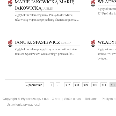
MARIĘ JAKOWICKĄ MARIĘ
WŁADY
JAKOWICKĄ
LUBLIN
Z głębokim ża
??? Prof. dra 
Z głębokim żalem żegnamy Panią doktor Marię
Jakowicką wspaniałego pediatrę i hematologa oraz...
JANUSZ SPASIEWICZ
WŁADY
LUBLIN
Z głębokim żalem przyjęliśmy wiadomość o śmierci
Z głębokim sm
Janusza Spasiewicza wieloletniego pracownika...
śmierci ??? Pr
byłego...
« poprzednie
1
...
307
308
309
310
311
312
Copyright © Wyborcza sp. z o.o.
O nas
Staże u nas
Reklama
Polityka 
Ustawienia prywatności