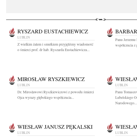
RYSZARD EUSTACHIEWICZ
BARBAR
LUBLIN
Panu Jerzemu 
Z wielkim żalem i smutkiem przyjęliśmy wiadomość
współczucia z 
o śmierci prof. dr hab. Ryszarda Eustachiewicza...
MIROSŁAW RYSZKIEWICZ
WIESŁA
LUBLIN
LUBLIN
Dr. Mirosławowi Ryszkiewiczowi z powodu śmierci
Panu Tomaszo
Ojca wyrazy głębokiego współczucia...
Lubelskiego O
Narodowego...
WIESŁAW JANUSZ PĘKALSKI
WIESŁA
LUBLIN
LUBLIN