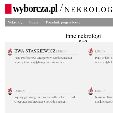
Nekrologi
Odeszli
Poradnik pogrzebowy
Inne nekrologi
EWA STAŚKIEWICZ
LUBLIN
LUBLIN
Panu Profesorowi Grzegorzowi Staśkiewiczowi
Panu dr hab. 
wyrazy żalu i najgłębszego współczucia z...
wyrazy głębok
LUBLIN
LUBLIN
Wyrazy głębokiego współczucia dla dr hab. n. med.
Naszemu Koled
Grzegorza Staśkiewicza z powodu śmierci...
Staśkiewiczowi