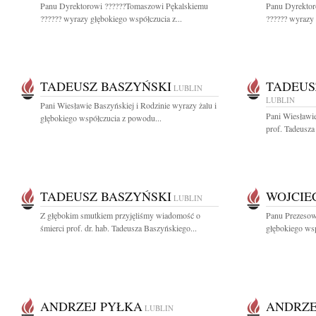
Panu Dyrektorowi ??????Tomaszowi Pękalskiemu
Panu Dyrektor
?????? wyrazy głębokiego współczucia z...
?????? wyrazy 
TADEUSZ BASZYŃSKI
TADEUS
LUBLIN
LUBLIN
Pani Wiesławie Baszyńskiej i Rodzinie wyrazy żalu i
Pani Wiesławi
głębokiego współczucia z powodu...
prof. Tadeusza
TADEUSZ BASZYŃSKI
WOJCIE
LUBLIN
Z głębokim smutkiem przyjęliśmy wiadomość o
Panu Prezeso
śmierci prof. dr. hab. Tadeusza Baszyńskiego...
głębokiego ws
ANDRZEJ PYŁKA
ANDRZE
LUBLIN