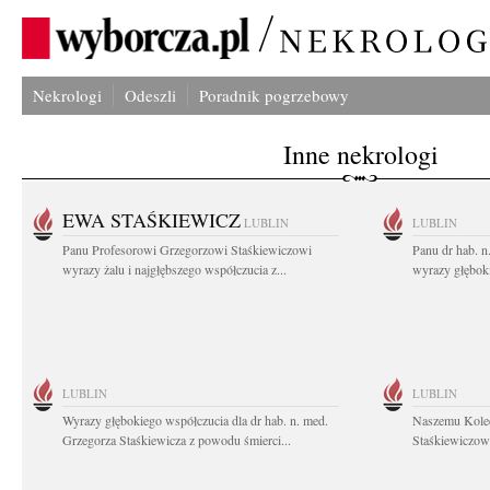
Nekrologi
Odeszli
Poradnik pogrzebowy
Inne nekrologi
EWA STAŚKIEWICZ
LUBLIN
LUBLIN
Panu Profesorowi Grzegorzowi Staśkiewiczowi
Panu dr hab. 
wyrazy żalu i najgłębszego współczucia z...
wyrazy głębok
LUBLIN
LUBLIN
Wyrazy głębokiego współczucia dla dr hab. n. med.
Naszemu Koled
Grzegorza Staśkiewicza z powodu śmierci...
Staśkiewiczowi