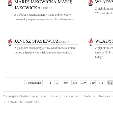
MARIĘ JAKOWICKĄ MARIĘ
WŁADY
JAKOWICKĄ
LUBLIN
Z głębokim ża
??? Prof. dra 
Z głębokim żalem żegnamy Panią doktor Marię
Jakowicką wspaniałego pediatrę i hematologa oraz...
JANUSZ SPASIEWICZ
WŁADY
LUBLIN
Z głębokim żalem przyjęliśmy wiadomość o śmierci
Z głębokim sm
Janusza Spasiewicza wieloletniego pracownika...
śmierci ??? Pr
byłego...
« poprzednie
1
...
307
308
309
310
311
312
Copyright © Wyborcza sp. z o.o.
O nas
Staże u nas
Reklama
Polityka 
Ustawienia prywatności