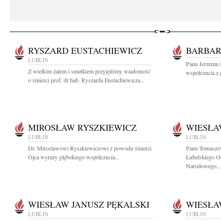
RYSZARD EUSTACHIEWICZ
BARBAR
LUBLIN
Panu Jerzemu 
Z wielkim żalem i smutkiem przyjęliśmy wiadomość
współczucia z 
o śmierci prof. dr hab. Ryszarda Eustachiewicza...
MIROSŁAW RYSZKIEWICZ
WIESŁA
LUBLIN
LUBLIN
Dr. Mirosławowi Ryszkiewiczowi z powodu śmierci
Panu Tomaszo
Ojca wyrazy głębokiego współczucia...
Lubelskiego O
Narodowego...
WIESŁAW JANUSZ PĘKALSKI
WIESŁA
LUBLIN
LUBLIN