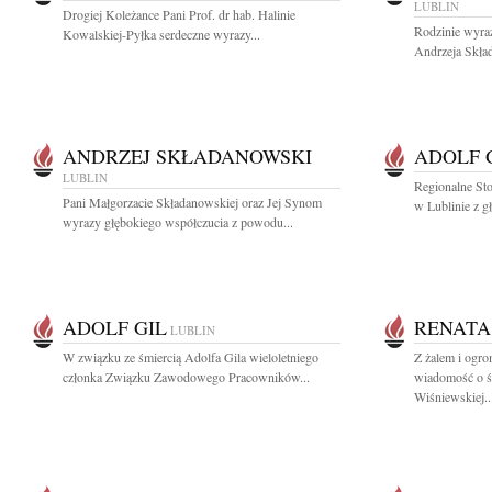
LUBLIN
Drogiej Koleżance Pani Prof. dr hab. Halinie
Rodzinie wyra
Kowalskiej-Pyłka serdeczne wyrazy...
Andrzeja Skład
ANDRZEJ SKŁADANOWSKI
ADOLF 
LUBLIN
Regionalne St
Pani Małgorzacie Składanowskiej oraz Jej Synom
w Lublinie z g
wyrazy głębokiego współczucia z powodu...
ADOLF GIL
RENATA
LUBLIN
W związku ze śmiercią Adolfa Gila wieloletniego
Z żalem i ogr
członka Związku Zawodowego Pracowników...
wiadomość o ś
Wiśniewskiej..