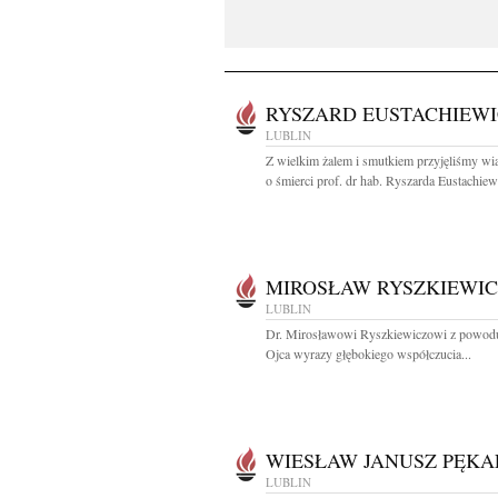
RYSZARD EUSTACHIEWI
LUBLIN
Z wielkim żalem i smutkiem przyjęliśmy w
o śmierci prof. dr hab. Ryszarda Eustachiewi
MIROSŁAW RYSZKIEWIC
LUBLIN
Dr. Mirosławowi Ryszkiewiczowi z powodu
Ojca wyrazy głębokiego współczucia...
WIESŁAW JANUSZ PĘKA
LUBLIN