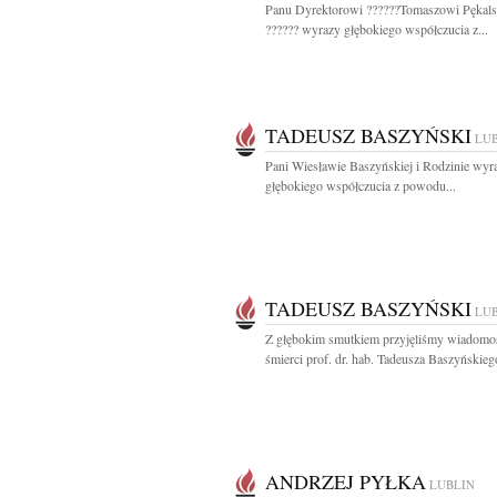
Panu Dyrektorowi ??????Tomaszowi Pękal
?????? wyrazy głębokiego współczucia z...
TADEUSZ BASZYŃSKI
LU
Pani Wiesławie Baszyńskiej i Rodzinie wyra
głębokiego współczucia z powodu...
TADEUSZ BASZYŃSKI
LU
Z głębokim smutkiem przyjęliśmy wiadomo
śmierci prof. dr. hab. Tadeusza Baszyńskiego
ANDRZEJ PYŁKA
LUBLIN