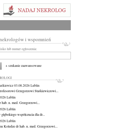
 nekrologów i wspomnień
wisko lub numer ogłoszenia:
+ szukanie zaawansowane
KROLOGI
aśkiewicz
03.08.2026
Lublin
rofesorowi Grzegorzowi Staśkiewiczowi...
.2026
Lublin
r hab. n. med. Grzegorzowi...
.2026
Lublin
 głębokiego współczucia dla dr...
.2026
Lublin
u Koledze dr hab. n. med. Grzegorzowi...