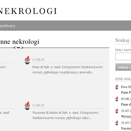
grzebowy
Inne nekrologi
Szukaj
Imię i naz
LUBLIN
zowi
Panu dr hab. n. med. Grzegorzowi Staśkiewiczowi
wyrazy głębokiego współczucia z powodu...
INNE NE
Ewa St
Panu P
03.08
Panu d
LUBLIN
31.07
n. med.
Naszemu Koledze dr hab. n. med. Grzegorzowi
Wyrazy
Staśkiewiczowi wyrazy głębokiego żalu i...
31.07
Naszem