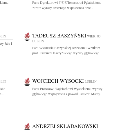
skiemu
Panu Dyrektorowi ??????Tomaszowi Pękalskiemu
?????? wyrazy szczerego współczucia oraz...
TADEUSZ BASZYŃSKI
BLIN
WIEK: 83
LUBLIN
zy żalu i
Pani Wiesławie Baszyńskiej Dzieciom i Wnukom
prof. Tadeusza Baszyńskiego wyrazy głębokiego...
WOJCIECH WYSOCKI
BLIN
LUBLIN
ść o
Panu Prezesowi Wojciechowi Wysockiemu wyrazy
...
głębokiego współczucia z powodu śmierci Mamy...
ANDRZEJ SKŁADANOWSKI