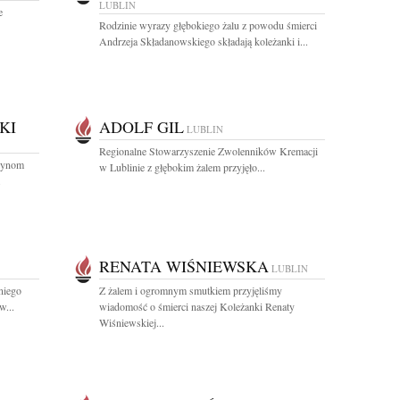
LUBLIN
e
Rodzinie wyrazy głębokiego żalu z powodu śmierci
Andrzeja Składanowskiego składają koleżanki i...
KI
ADOLF GIL
LUBLIN
Regionalne Stowarzyszenie Zwolenników Kremacji
 Synom
w Lublinie z głębokim żalem przyjęło...
.
RENATA WIŚNIEWSKA
LUBLIN
niego
Z żalem i ogromnym smutkiem przyjęliśmy
...
wiadomość o śmierci naszej Koleżanki Renaty
Wiśniewskiej...