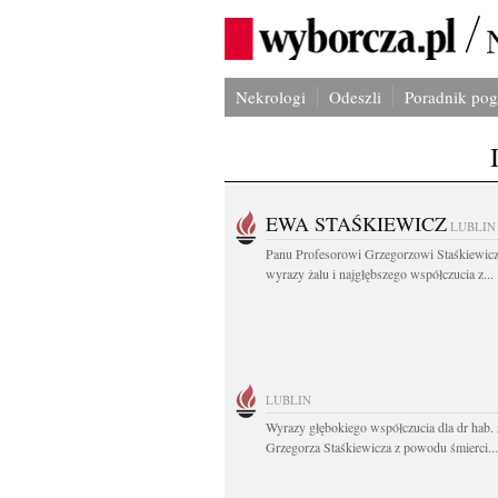
Nekrologi
Odeszli
Poradnik po
EWA STAŚKIEWICZ
LUBLIN
Panu Profesorowi Grzegorzowi Staśkiewic
wyrazy żalu i najgłębszego współczucia z...
LUBLIN
Wyrazy głębokiego współczucia dla dr hab. 
Grzegorza Staśkiewicza z powodu śmierci...