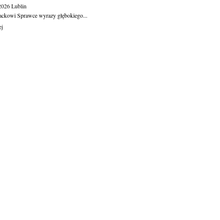
.2026
Lublin
ackowi Sprawce wyrazy głębokiego...
ej