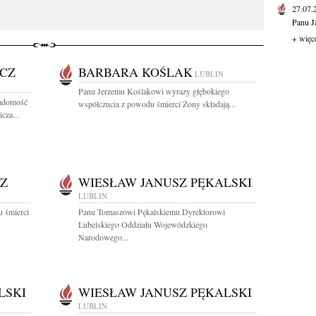
27.07
Panu J
+ więc
CZ
BARBARA KOŚLAK
LUBLIN
Panu Jerzemu Koślakowi wyrazy głębokiego
iadomość
współczucia z powodu śmierci Żony składają...
cza...
Z
WIESŁAW JANUSZ PĘKALSKI
LUBLIN
 śmierci
Panu Tomaszowi Pękalskiemu Dyrektorowi
Lubelskiego Oddziału Wojewódzkiego
Narodowego...
LSKI
WIESŁAW JANUSZ PĘKALSKI
LUBLIN