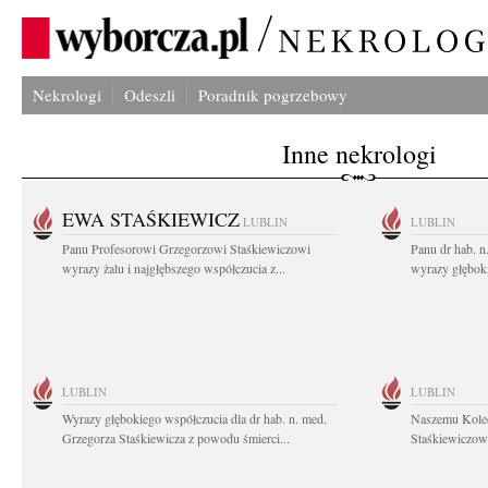
Nekrologi
Odeszli
Poradnik pogrzebowy
Inne nekrologi
EWA STAŚKIEWICZ
LUBLIN
LUBLIN
Panu Profesorowi Grzegorzowi Staśkiewiczowi
Panu dr hab. 
wyrazy żalu i najgłębszego współczucia z...
wyrazy głębok
LUBLIN
LUBLIN
Wyrazy głębokiego współczucia dla dr hab. n. med.
Naszemu Koled
Grzegorza Staśkiewicza z powodu śmierci...
Staśkiewiczowi