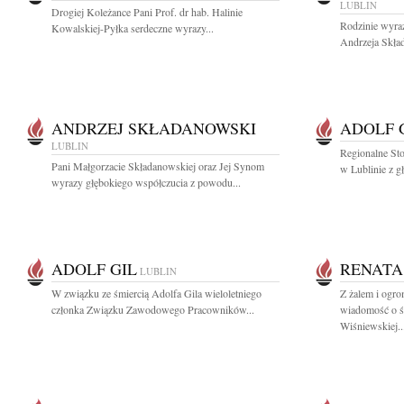
LUBLIN
Drogiej Koleżance Pani Prof. dr hab. Halinie
Rodzinie wyra
Kowalskiej-Pyłka serdeczne wyrazy...
Andrzeja Skład
ANDRZEJ SKŁADANOWSKI
ADOLF 
LUBLIN
Regionalne St
Pani Małgorzacie Składanowskiej oraz Jej Synom
w Lublinie z g
wyrazy głębokiego współczucia z powodu...
ADOLF GIL
RENATA
LUBLIN
W związku ze śmiercią Adolfa Gila wieloletniego
Z żalem i ogr
członka Związku Zawodowego Pracowników...
wiadomość o ś
Wiśniewskiej..