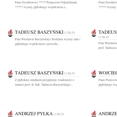
Panu Dyrektorowi ??????Tomaszowi Pękalskiemu
Panu Dyrektor
?????? wyrazy głębokiego współczucia z...
?????? wyrazy 
TADEUSZ BASZYŃSKI
TADEUS
LUBLIN
LUBLIN
Pani Wiesławie Baszyńskiej i Rodzinie wyrazy żalu i
Pani Wiesławi
głębokiego współczucia z powodu...
prof. Tadeusza
TADEUSZ BASZYŃSKI
WOJCIE
LUBLIN
Z głębokim smutkiem przyjęliśmy wiadomość o
Panu Prezeso
śmierci prof. dr. hab. Tadeusza Baszyńskiego...
głębokiego ws
ANDRZEJ PYŁKA
ANDRZE
LUBLIN