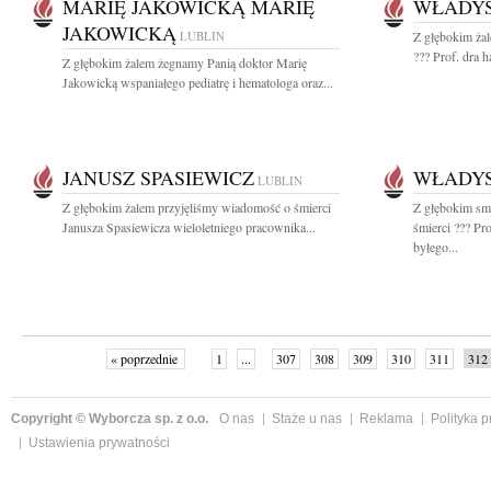
MARIĘ JAKOWICKĄ MARIĘ
WŁADY
JAKOWICKĄ
LUBLIN
Z głębokim ża
??? Prof. dra 
Z głębokim żalem żegnamy Panią doktor Marię
Jakowicką wspaniałego pediatrę i hematologa oraz...
JANUSZ SPASIEWICZ
WŁADY
LUBLIN
Z głębokim żalem przyjęliśmy wiadomość o śmierci
Z głębokim sm
Janusza Spasiewicza wieloletniego pracownika...
śmierci ??? Pr
byłego...
« poprzednie
1
...
307
308
309
310
311
312
Copyright © Wyborcza sp. z o.o.
O nas
Staże u nas
Reklama
Polityka 
Ustawienia prywatności