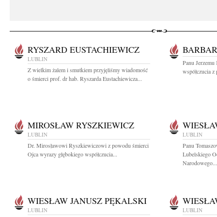
RYSZARD EUSTACHIEWICZ
BARBAR
LUBLIN
Panu Jerzemu 
Z wielkim żalem i smutkiem przyjęliśmy wiadomość
współczucia z 
o śmierci prof. dr hab. Ryszarda Eustachiewicza...
MIROSŁAW RYSZKIEWICZ
WIESŁA
LUBLIN
LUBLIN
Dr. Mirosławowi Ryszkiewiczowi z powodu śmierci
Panu Tomaszo
Ojca wyrazy głębokiego współczucia...
Lubelskiego O
Narodowego...
WIESŁAW JANUSZ PĘKALSKI
WIESŁA
LUBLIN
LUBLIN