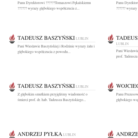
Panu Dyrektorowi ??????Tomaszowi Pękalskiemu
Panu Dyrektor
?????? wyrazy głębokiego współczucia z...
?????? wyrazy 
TADEUSZ BASZYŃSKI
TADEUS
LUBLIN
LUBLIN
Pani Wiesławie Baszyńskiej i Rodzinie wyrazy żalu i
Pani Wiesławi
głębokiego współczucia z powodu...
prof. Tadeusza
TADEUSZ BASZYŃSKI
WOJCIE
LUBLIN
Z głębokim smutkiem przyjęliśmy wiadomość o
Panu Prezeso
śmierci prof. dr. hab. Tadeusza Baszyńskiego...
głębokiego ws
ANDRZEJ PYŁKA
ANDRZE
LUBLIN