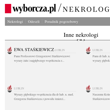
Nekrologi
Odeszli
Poradnik pogrzebowy
Inne nekrologi
EWA STAŚKIEWICZ
LUBLIN
LUBLIN
Panu Profesorowi Grzegorzowi Staśkiewiczowi
Panu dr hab. 
wyrazy żalu i najgłębszego współczucia z...
wyrazy głębok
LUBLIN
LUBLIN
Wyrazy głębokiego współczucia dla dr hab. n. med.
Naszemu Koled
Grzegorza Staśkiewicza z powodu śmierci...
Staśkiewiczowi