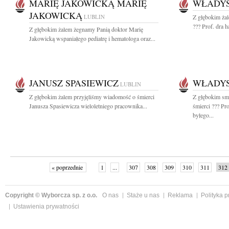
MARIĘ JAKOWICKĄ MARIĘ
WŁADY
JAKOWICKĄ
LUBLIN
Z głębokim ża
??? Prof. dra 
Z głębokim żalem żegnamy Panią doktor Marię
Jakowicką wspaniałego pediatrę i hematologa oraz...
JANUSZ SPASIEWICZ
WŁADY
LUBLIN
Z głębokim żalem przyjęliśmy wiadomość o śmierci
Z głębokim sm
Janusza Spasiewicza wieloletniego pracownika...
śmierci ??? Pr
byłego...
« poprzednie
1
...
307
308
309
310
311
312
Copyright © Wyborcza sp. z o.o.
O nas
Staże u nas
Reklama
Polityka 
Ustawienia prywatności