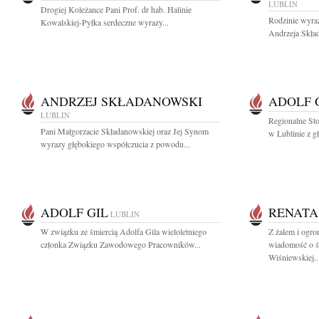
LUBLIN
Drogiej Koleżance Pani Prof. dr hab. Halinie
Rodzinie wyra
Kowalskiej-Pyłka serdeczne wyrazy...
Andrzeja Skład
ANDRZEJ SKŁADANOWSKI
ADOLF 
LUBLIN
Regionalne St
Pani Małgorzacie Składanowskiej oraz Jej Synom
w Lublinie z g
wyrazy głębokiego współczucia z powodu...
ADOLF GIL
RENATA
LUBLIN
W związku ze śmiercią Adolfa Gila wieloletniego
Z żalem i ogr
członka Związku Zawodowego Pracowników...
wiadomość o ś
Wiśniewskiej..