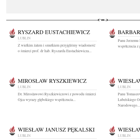
RYSZARD EUSTACHIEWICZ
BARBAR
LUBLIN
Panu Jerzemu 
Z wielkim żalem i smutkiem przyjęliśmy wiadomość
współczucia z 
o śmierci prof. dr hab. Ryszarda Eustachiewicza...
MIROSŁAW RYSZKIEWICZ
WIESŁA
LUBLIN
LUBLIN
Dr. Mirosławowi Ryszkiewiczowi z powodu śmierci
Panu Tomaszo
Ojca wyrazy głębokiego współczucia...
Lubelskiego O
Narodowego...
WIESŁAW JANUSZ PĘKALSKI
WIESŁA
LUBLIN
LUBLIN