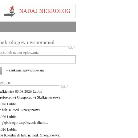
 nekrologów i wspomnień
wisko lub numer ogłoszenia:
+ szukanie zaawansowane
KROLOGI
aśkiewicz
03.08.2026
Lublin
rofesorowi Grzegorzowi Staśkiewiczowi...
.2026
Lublin
r hab. n. med. Grzegorzowi...
.2026
Lublin
 głębokiego współczucia dla dr...
.2026
Lublin
u Koledze dr hab. n. med. Grzegorzowi...