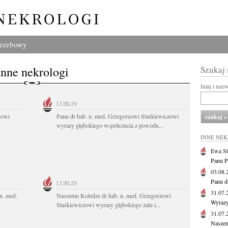
grzebowy
Inne nekrologi
Szukaj
Imię i naz
LUBLIN
zowi
Panu dr hab. n. med. Grzegorzowi Staśkiewiczowi
wyrazy głębokiego współczucia z powodu...
INNE NE
Ewa St
Panu P
03.08
Panu d
LUBLIN
31.07
n. med.
Naszemu Koledze dr hab. n. med. Grzegorzowi
Wyrazy
Staśkiewiczowi wyrazy głębokiego żalu i...
31.07
Naszem