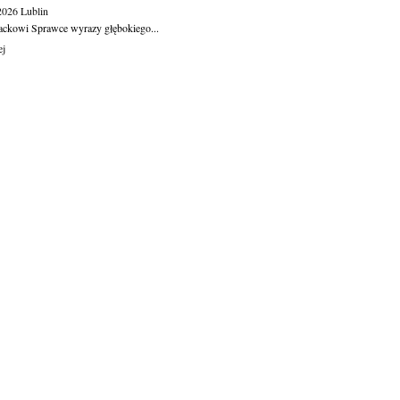
.2026
Lublin
ackowi Sprawce wyrazy głębokiego...
ej