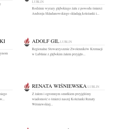
LUBLIN
e
Rodzinie wyrazy głębokiego żalu z powodu śmierci
Andrzeja Składanowskiego składają koleżanki i...
KI
ADOLF GIL
LUBLIN
Regionalne Stowarzyszenie Zwolenników Kremacji
 Synom
w Lublinie z głębokim żalem przyjęło...
.
RENATA WIŚNIEWSKA
LUBLIN
niego
Z żalem i ogromnym smutkiem przyjęliśmy
...
wiadomość o śmierci naszej Koleżanki Renaty
Wiśniewskiej...