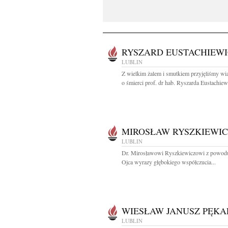
RYSZARD EUSTACHIEWI
LUBLIN
Z wielkim żalem i smutkiem przyjęliśmy w
o śmierci prof. dr hab. Ryszarda Eustachiewi
MIROSŁAW RYSZKIEWIC
LUBLIN
Dr. Mirosławowi Ryszkiewiczowi z powodu
Ojca wyrazy głębokiego współczucia...
WIESŁAW JANUSZ PĘKA
LUBLIN