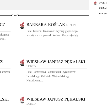
27.07
Panu J
+ więc
CZ
BARBARA KOŚLAK
LUBLIN
Panu Jerzemu Koślakowi wyrazy głębokiego
iadomość
współczucia z powodu śmierci Żony składają...
cza...
Z
WIESŁAW JANUSZ PĘKALSKI
LUBLIN
 śmierci
Panu Tomaszowi Pękalskiemu Dyrektorowi
Lubelskiego Oddziału Wojewódzkiego
Narodowego...
LSKI
WIESŁAW JANUSZ PĘKALSKI
LUBLIN