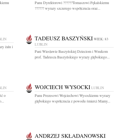
skiemu
Panu Dyrektorowi ??????Tomaszowi Pękalskiemu
?????? wyrazy szczerego współczucia oraz...
TADEUSZ BASZYŃSKI
BLIN
WIEK: 83
LUBLIN
zy żalu i
Pani Wiesławie Baszyńskiej Dzieciom i Wnukom
prof. Tadeusza Baszyńskiego wyrazy głębokiego...
WOJCIECH WYSOCKI
BLIN
LUBLIN
ść o
Panu Prezesowi Wojciechowi Wysockiemu wyrazy
...
głębokiego współczucia z powodu śmierci Mamy...
ANDRZEJ SKŁADANOWSKI