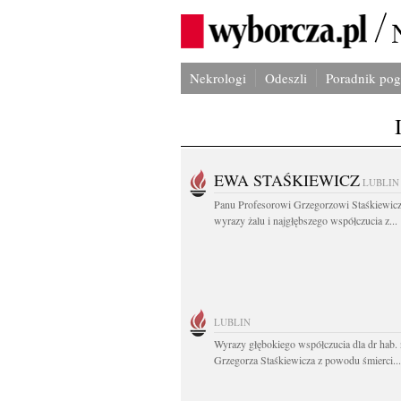
Nekrologi
Odeszli
Poradnik po
EWA STAŚKIEWICZ
LUBLIN
Panu Profesorowi Grzegorzowi Staśkiewic
wyrazy żalu i najgłębszego współczucia z...
LUBLIN
Wyrazy głębokiego współczucia dla dr hab. 
Grzegorza Staśkiewicza z powodu śmierci...