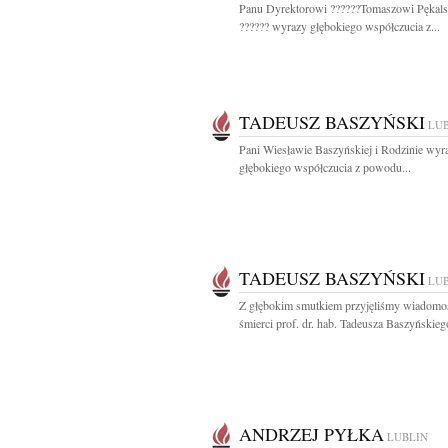
Panu Dyrektorowi ??????Tomaszowi Pękal
?????? wyrazy głębokiego współczucia z...
TADEUSZ BASZYŃSKI
LU
Pani Wiesławie Baszyńskiej i Rodzinie wyra
głębokiego współczucia z powodu...
TADEUSZ BASZYŃSKI
LU
Z głębokim smutkiem przyjęliśmy wiadomo
śmierci prof. dr. hab. Tadeusza Baszyńskiego
ANDRZEJ PYŁKA
LUBLIN