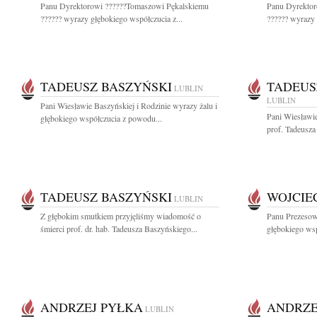
Panu Dyrektorowi ??????Tomaszowi Pękalskiemu
Panu Dyrektor
?????? wyrazy głębokiego współczucia z...
?????? wyrazy 
TADEUSZ BASZYŃSKI
TADEUS
LUBLIN
LUBLIN
Pani Wiesławie Baszyńskiej i Rodzinie wyrazy żalu i
Pani Wiesławi
głębokiego współczucia z powodu...
prof. Tadeusza
TADEUSZ BASZYŃSKI
WOJCIE
LUBLIN
Z głębokim smutkiem przyjęliśmy wiadomość o
Panu Prezeso
śmierci prof. dr. hab. Tadeusza Baszyńskiego...
głębokiego ws
ANDRZEJ PYŁKA
ANDRZE
LUBLIN