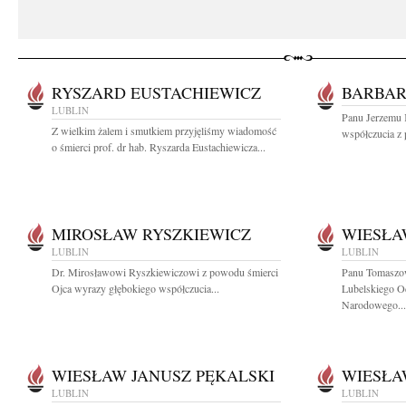
RYSZARD EUSTACHIEWICZ
BARBAR
LUBLIN
Panu Jerzemu 
Z wielkim żalem i smutkiem przyjęliśmy wiadomość
współczucia z 
o śmierci prof. dr hab. Ryszarda Eustachiewicza...
MIROSŁAW RYSZKIEWICZ
WIESŁA
LUBLIN
LUBLIN
Dr. Mirosławowi Ryszkiewiczowi z powodu śmierci
Panu Tomaszo
Ojca wyrazy głębokiego współczucia...
Lubelskiego O
Narodowego...
WIESŁAW JANUSZ PĘKALSKI
WIESŁA
LUBLIN
LUBLIN