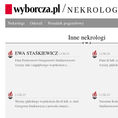
Nekrologi
Odeszli
Poradnik pogrzebowy
Inne nekrologi
EWA STAŚKIEWICZ
LUBLIN
LUBLIN
Panu Profesorowi Grzegorzowi Staśkiewiczowi
Panu dr hab. 
wyrazy żalu i najgłębszego współczucia z...
wyrazy głębok
LUBLIN
LUBLIN
Wyrazy głębokiego współczucia dla dr hab. n. med.
Naszemu Koled
Grzegorza Staśkiewicza z powodu śmierci...
Staśkiewiczowi