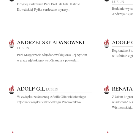
LUBLIN
Drogiej Koleżance Pani Prof. dr hab. Halinie
Rodzinie wyra
Kowalskiej-Pyłka serdeczne wyrazy...
Andrzeja Skład
ANDRZEJ SKŁADANOWSKI
ADOLF 
LUBLIN
Regionalne St
Pani Małgorzacie Składanowskiej oraz Jej Synom
w Lublinie z g
wyrazy głębokiego współczucia z powodu...
ADOLF GIL
RENATA
LUBLIN
W związku ze śmiercią Adolfa Gila wieloletniego
Z żalem i ogr
członka Związku Zawodowego Pracowników...
wiadomość o ś
Wiśniewskiej..