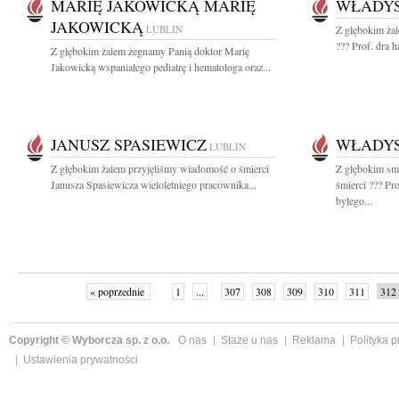
MARIĘ JAKOWICKĄ MARIĘ
WŁADY
JAKOWICKĄ
LUBLIN
Z głębokim ża
??? Prof. dra 
Z głębokim żalem żegnamy Panią doktor Marię
Jakowicką wspaniałego pediatrę i hematologa oraz...
JANUSZ SPASIEWICZ
WŁADY
LUBLIN
Z głębokim żalem przyjęliśmy wiadomość o śmierci
Z głębokim sm
Janusza Spasiewicza wieloletniego pracownika...
śmierci ??? Pr
byłego...
« poprzednie
1
...
307
308
309
310
311
312
Copyright © Wyborcza sp. z o.o.
O nas
Staże u nas
Reklama
Polityka 
Ustawienia prywatności