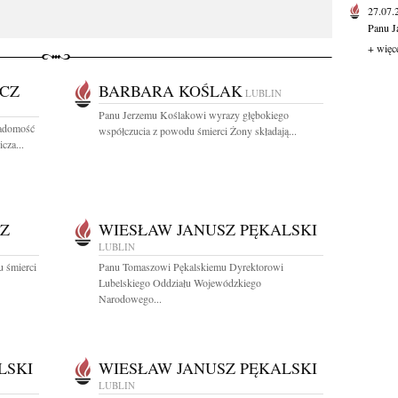
27.07
Panu J
+ więc
CZ
BARBARA KOŚLAK
LUBLIN
Panu Jerzemu Koślakowi wyrazy głębokiego
iadomość
współczucia z powodu śmierci Żony składają...
cza...
Z
WIESŁAW JANUSZ PĘKALSKI
LUBLIN
 śmierci
Panu Tomaszowi Pękalskiemu Dyrektorowi
Lubelskiego Oddziału Wojewódzkiego
Narodowego...
LSKI
WIESŁAW JANUSZ PĘKALSKI
LUBLIN