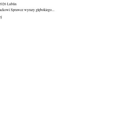
.2026
Lublin
ackowi Sprawce wyrazy głębokiego...
ej