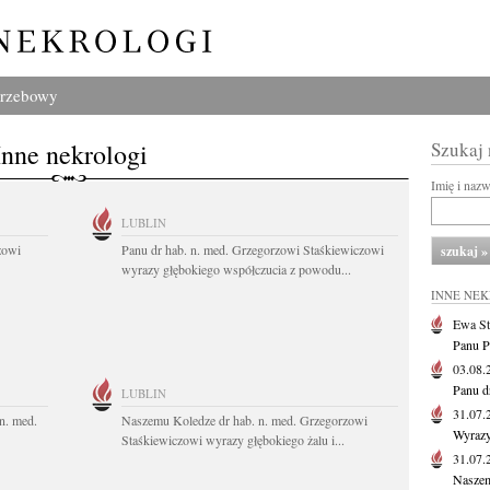
grzebowy
Inne nekrologi
Szukaj
Imię i naz
LUBLIN
zowi
Panu dr hab. n. med. Grzegorzowi Staśkiewiczowi
wyrazy głębokiego współczucia z powodu...
INNE NE
Ewa St
Panu P
03.08
Panu d
LUBLIN
31.07
n. med.
Naszemu Koledze dr hab. n. med. Grzegorzowi
Wyrazy
Staśkiewiczowi wyrazy głębokiego żalu i...
31.07
Naszem