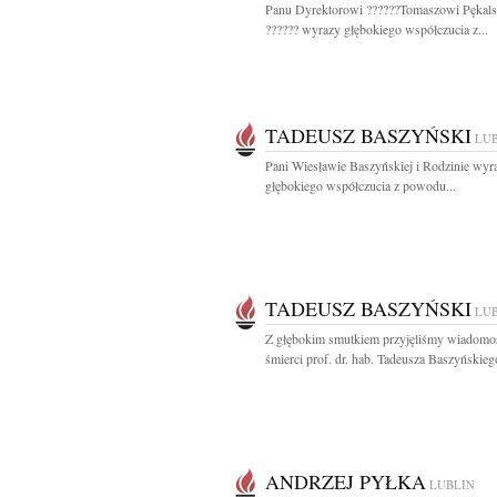
Panu Dyrektorowi ??????Tomaszowi Pękal
?????? wyrazy głębokiego współczucia z...
TADEUSZ BASZYŃSKI
LU
Pani Wiesławie Baszyńskiej i Rodzinie wyra
głębokiego współczucia z powodu...
TADEUSZ BASZYŃSKI
LU
Z głębokim smutkiem przyjęliśmy wiadomo
śmierci prof. dr. hab. Tadeusza Baszyńskiego
ANDRZEJ PYŁKA
LUBLIN