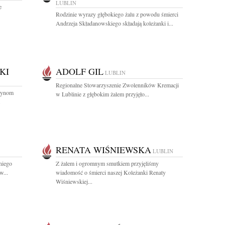
LUBLIN
e
Rodzinie wyrazy głębokiego żalu z powodu śmierci
Andrzeja Składanowskiego składają koleżanki i...
KI
ADOLF GIL
LUBLIN
Regionalne Stowarzyszenie Zwolenników Kremacji
 Synom
w Lublinie z głębokim żalem przyjęło...
.
RENATA WIŚNIEWSKA
LUBLIN
niego
Z żalem i ogromnym smutkiem przyjęliśmy
...
wiadomość o śmierci naszej Koleżanki Renaty
Wiśniewskiej...