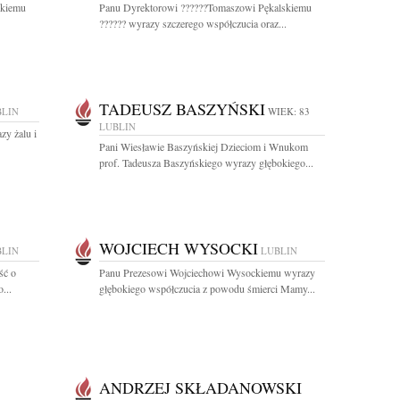
skiemu
Panu Dyrektorowi ??????Tomaszowi Pękalskiemu
?????? wyrazy szczerego współczucia oraz...
TADEUSZ BASZYŃSKI
BLIN
WIEK: 83
LUBLIN
zy żalu i
Pani Wiesławie Baszyńskiej Dzieciom i Wnukom
prof. Tadeusza Baszyńskiego wyrazy głębokiego...
WOJCIECH WYSOCKI
BLIN
LUBLIN
ść o
Panu Prezesowi Wojciechowi Wysockiemu wyrazy
...
głębokiego współczucia z powodu śmierci Mamy...
ANDRZEJ SKŁADANOWSKI