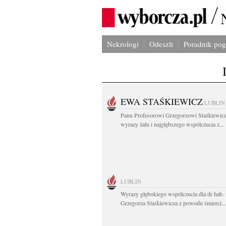
Nekrologi
Odeszli
Poradnik po
EWA STAŚKIEWICZ
LUBLIN
Panu Profesorowi Grzegorzowi Staśkiewic
wyrazy żalu i najgłębszego współczucia z...
LUBLIN
Wyrazy głębokiego współczucia dla dr hab. 
Grzegorza Staśkiewicza z powodu śmierci...