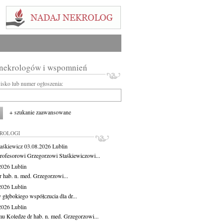
 nekrologów i wspomnień
wisko lub numer ogłoszenia:
+ szukanie zaawansowane
KROLOGI
aśkiewicz
03.08.2026
Lublin
rofesorowi Grzegorzowi Staśkiewiczowi...
.2026
Lublin
r hab. n. med. Grzegorzowi...
.2026
Lublin
 głębokiego współczucia dla dr...
.2026
Lublin
u Koledze dr hab. n. med. Grzegorzowi...