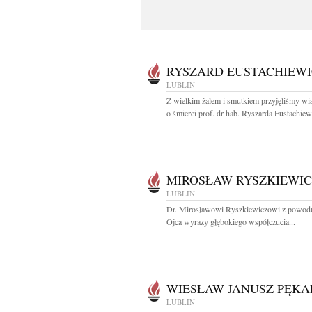
RYSZARD EUSTACHIEWI
LUBLIN
Z wielkim żalem i smutkiem przyjęliśmy w
o śmierci prof. dr hab. Ryszarda Eustachiewi
MIROSŁAW RYSZKIEWIC
LUBLIN
Dr. Mirosławowi Ryszkiewiczowi z powodu
Ojca wyrazy głębokiego współczucia...
WIESŁAW JANUSZ PĘKA
LUBLIN